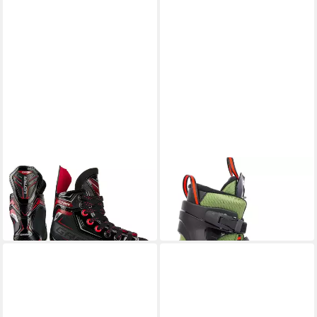
GRAF
K2
Schlittschuhe Schlittschuhe
Schlittschuhe
ab 102,49 €
Graf G975 Bambini
lieferbar in 2 Wochen
115,95 €
in 4-5 Werktagen bei dir