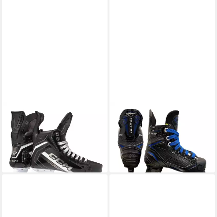
CCM
GRAF
Schlittschuhe Schlittschuhe
Schlittschuhe Schlittschuhe
CCM TACKS XR Bambini
Graf Alpha S25 Bambini
253,45 €
84,95 €
UVP
300,00 €
UVP
94,95 €
-16%
-11%
in 4-5 Werktagen bei dir
in 4-5 Werktagen bei dir