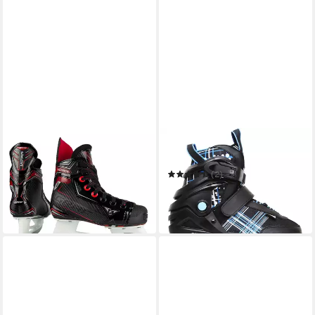
GRAF
REBEL
Schlittschuhe Schlittschuhe
Schlittschuhe TORONTO JR.
Graf G1075 Bambini
(2)
165,45 €
39,60 €
UVP
59,95 €
in 4-5 Werktagen bei dir
-34%
in 6-8 Werktagen bei dir