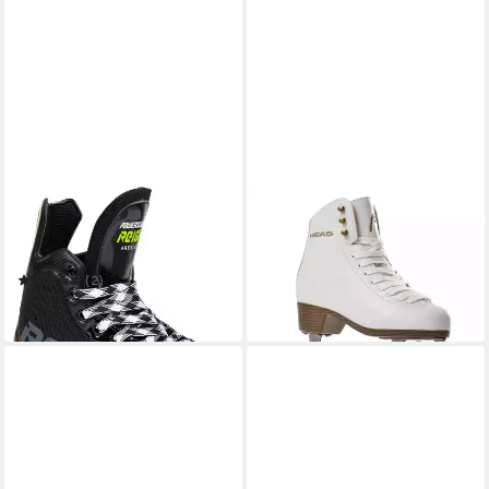
REIGN
HEAD
Schlittschuhe Ares Jr.
Schlittschuhe Schlittschuhe
adjustable
HEAD Kunstlauf Donna
90,00 €
(2)
in 4-5 Werktagen bei dir
ab 61,64 €
in 6-8 Werktagen bei dir