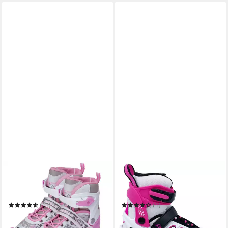
APOLLO
COX SWAIN
Schlittschuhe Schlittschuhe
Schlittschuhe
größenverstellbar Ice Skates
Kinderschlittschuhe Coxy Ice
X-Pro
(11)
(1)
54,99 €
ab 49,99 €
in 5-6 Werktagen bei dir
in 4-5 Werktagen bei dir