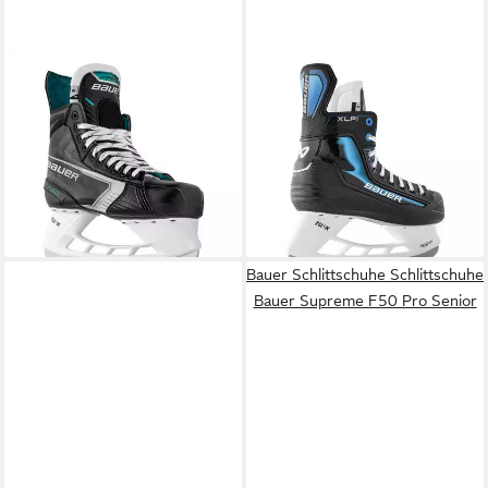
BAUER
BAUER
Schlittschuhe Schlittschuhe
Schlittschuhe Schlittschuhe X-
Supreme F20 Senior
LP 2.0 Senior
225,95 €
137,95 €
UVP
249,95 €
UVP
149,95 €
-10%
-8%
lieferbar - in 3-4 Werktagen bei dir
lieferbar - in 3-4 Werktagen bei dir
Bauer Schlittschuhe Schlittschuhe
Bauer Supreme F50 Pro Senior