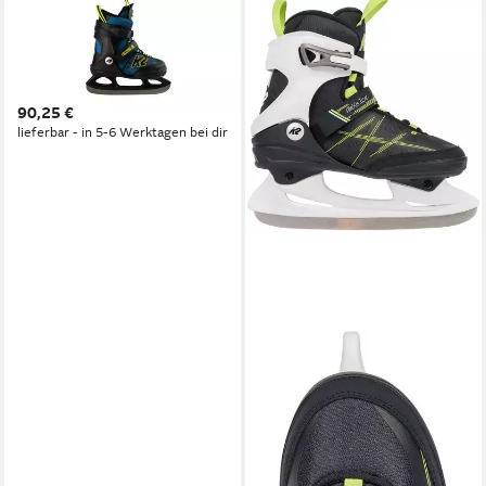
K2
Schlittschuhe FREEDOM ICE
JR B blue_yellow
BLUE_YELLOW
90,25 €
lieferbar - in 5-6 Werktagen bei dir