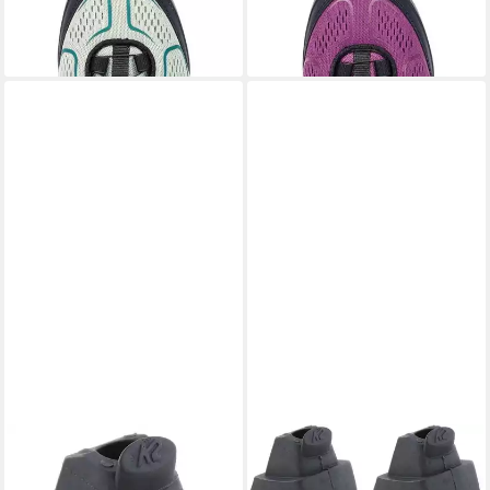
181,29 €
169,99 €
lieferbar - in 9-11 Werktagen bei
lieferbar - in 9-11 Werktagen bei
dir
dir