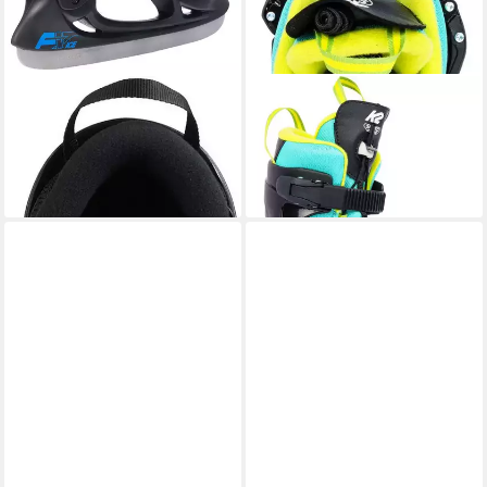
K2
K2
Schlittschuhe F.I.T. ICE PRO
Schlittschuhe
ab 100,19 €
black_blue BLACK_BLUE
leider ausverkauft
123,50 €
lieferbar - in 5-6 Werktagen bei dir