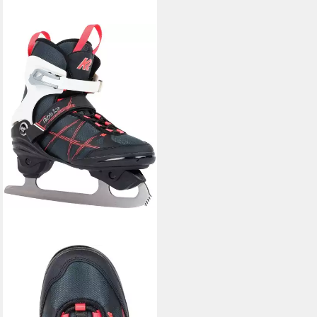
K2
Schlittschuhe
ab 118,99 €
lieferbar - in 2-3 Werktagen bei dir