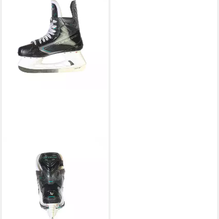
BAUER
Schlittschuhe Schlittschuhe
Supreme F35 Comp Senior
477,85 €
UVP
549,95 €
-13%
lieferbar - in 3-4 Werktagen bei dir