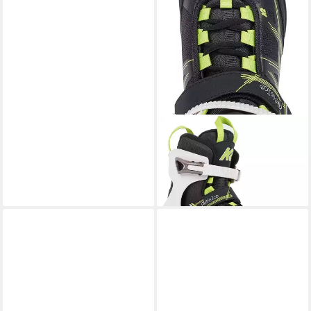
K2
Schlittschuhe ALEXIS ICE
gray_green Black
ab 120,00 €
lieferbar - in 3-4 Werktagen bei dir