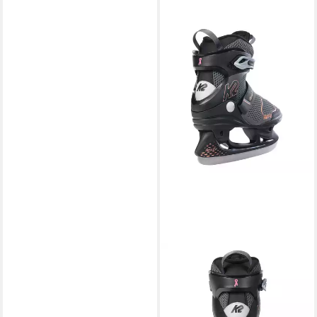
K2
Schlittschuhe ALEXIS ICE
PRO,design
122,95 €