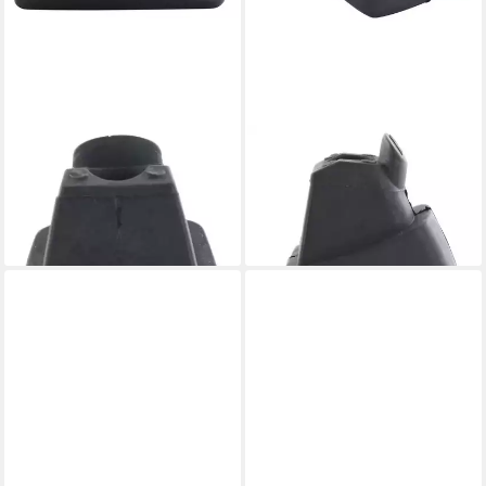
K2
K2
Schlittschuhe K2 Inline Skates
Schlittschuhe K2 Inline Skates
Bremsstopper
Bremsstopper 2er Pack
16,79 €
18,90 €
leider ausverkauft
lieferbar - in 3-4 Werktagen bei dir