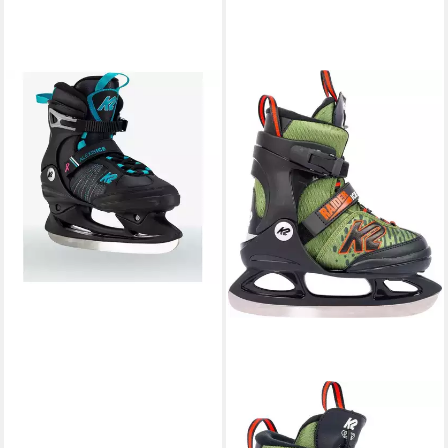
K2
Schlittschuhe ALEXIS ICE FB
0
79,95 €
UVP
109,95 €
-27%
lieferbar - in 2-3 Werktagen bei dir