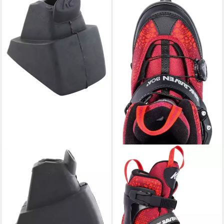
K2
K2
Schlittschuhe K2 Inline Skates
Schlittschuhe
121,79 €
Bremsstopper 4er Pack
lieferbar - in 2-3 Werktagen bei dir
34,90 €
UVP
39,90 €
-13%
lieferbar - in 3-4 Werktagen bei dir