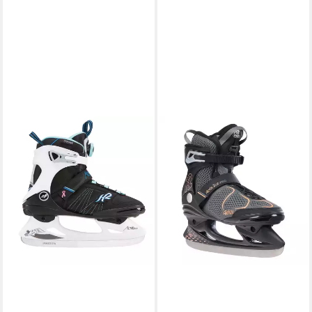
K2
Schlittschuhe Alexis Ice Boa
135,99 €
lieferbar - in 2-3 Werktagen bei dir