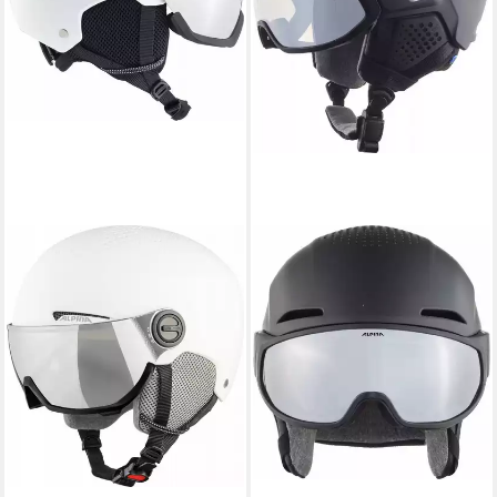
ALPINA SPORTS
Skihelm Alpina ALTO V
Skihelm Snowboardhelm mit
Visier black matt A9238
223,95 €
UVP
279,95 €
-20%
lieferbar - in 2-3 Werktagen bei dir