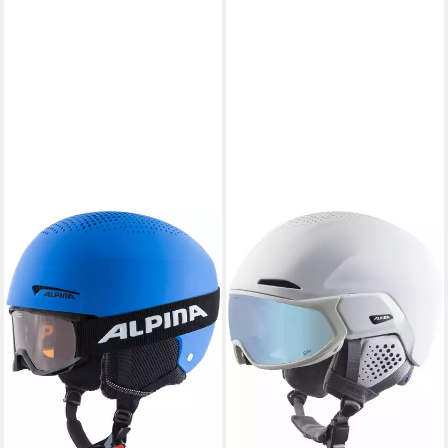
ALPINA SPORTS
Skihelm ZUPO SET (PINEY)
BLUE MATT
85,90 €
lieferbar - in 2-3 Werktagen bei dir