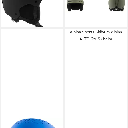
A9241
-10%
89,99 €
UVP
99,99 €
lieferbar - in 4-5 Werktagen bei dir
-10%
lieferbar - in 4-5 Werktagen bei dir
Alpina Sports Skihelm Alpina
ALTO QV Skihelm