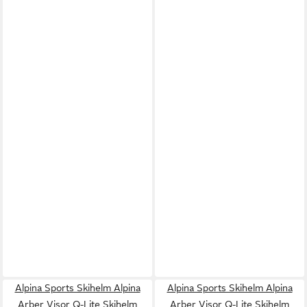
Alpina Sports Skihelm Alpina
Alpina Sports Skihelm Alpina
Arber Visor Q-Lite Skihelm
Arber Visor Q-Lite Skihelm