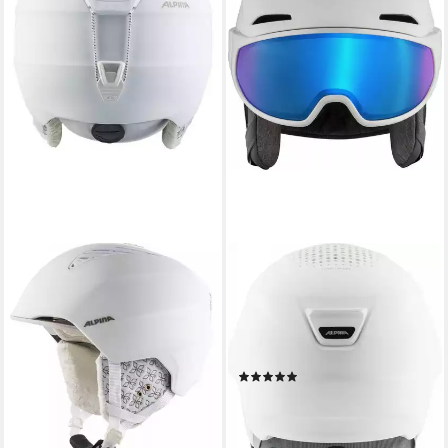
ALPINA SPORTS
ALPINA SPORTS
Skihelm Alpina Grand Skihelm
Skihelm Alpina Alto Q-Lite
Snowboardhelm white
Visier Skihelm
prosecco A9226
Snowboardhelm White Matt
79,99 €
Mirror Blue
lieferbar - in 4-5 Werktagen bei dir
(4)
199,95 €
lieferbar - in 3-4 Werktagen bei dir