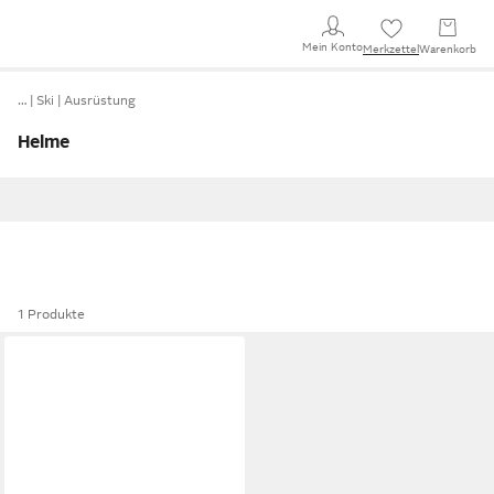
Mein Konto
Merkzettel
Warenkorb
…
Ski
Ausrüstung
Helme
1 Produkte