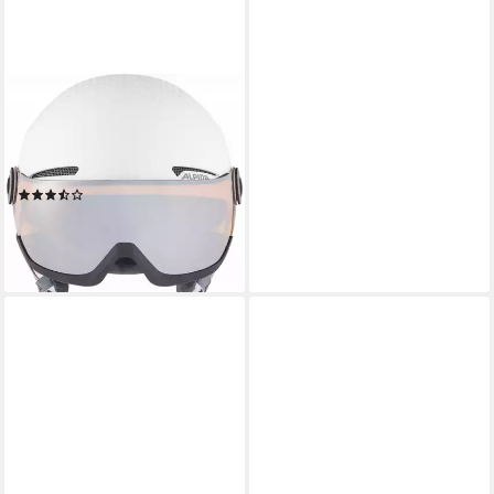
ALPINA SPORTS
Skihelm Alpina Arber Visor Q-
Lite Skihelm Snowboardhelm
white matt A9228
(2)
129,99 €
UVP
179,99 €
-28%
lieferbar - in 4-5 Werktagen bei dir