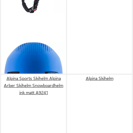
ALPINA SPORTS
Fahrradhelm Helm Zupo
ab 61,70 €
lieferbar - in 4-5 Werktagen bei dir
Alpina Sports Skihelm Alpina
Alpina Skihelm
Arber Skihelm Snowboardhelm
ink matt A9241