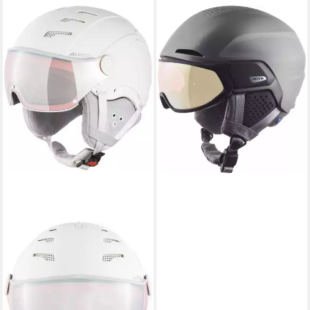
ALPINA
Skihelm ALPINA ALTO QV
Helm 2026 gun metal matt
ab 263,90 €
UVP
329,90 €
-20%
lieferbar - in 3-4 Werktagen bei dir