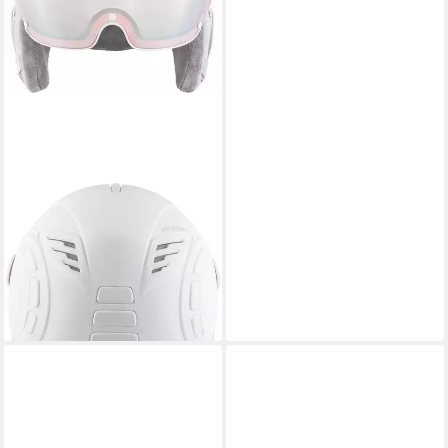
ALPINA SPORTS
Skihelm JUMP 2.0 QV
WHITE-GREY MATT
269,99 €
UVP
299,99 €
-10%
lieferbar - in 4-5 Werktagen bei dir