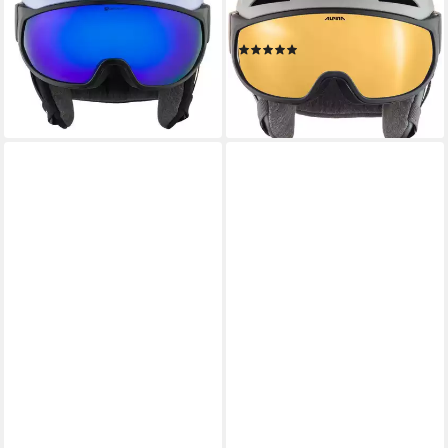
Snowboardhelm lilac black
Snowboardhelm moon grey
matt A923
gold A9236
(3)
159,99 €
UVP
199,99 €
ab 159,99 €
UVP
199,99 €
-20%
-20%
lieferbar - in 4-5 Werktagen bei dir
lieferbar - in 4-5 Werktagen bei dir