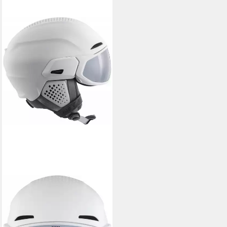
ALPINA SPORTS
Skihelm Alpina ALTO V
Skihelm Snowboardhelm mit
Visier white matt A9238