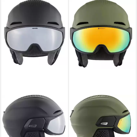
ALPINA SPORTS
ALPINA SPORTS
Skihelm Alpina Alto Q-Lite
Skihelm Alpina Alto Q-Lite
Visier Skihelm
Visier Skihelm
Snowboardhelm black matt
Snowboardhelm olive matt
A9236
blue A9236
139,99 €
ab 159,90 €
UVP
199,99 €
UVP
199,90 €