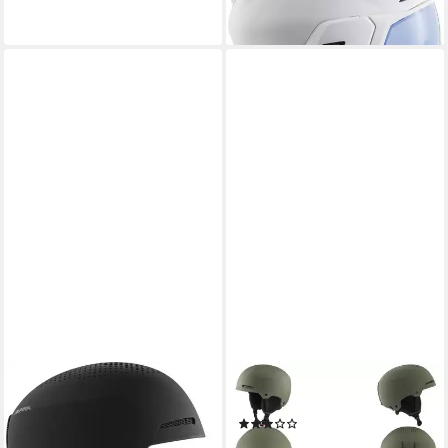
ab 329,95 €
leider ausverkauft
ALPINA SPORTS
ALPINA
Skihelm Alpina Arber Skihelm
Skihelm ARBER
(1)
Snowboardhelm black matt
89,99 €
UVP
99,99 €