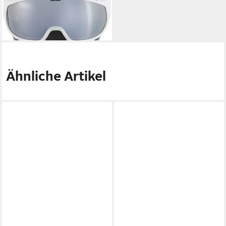
223,95 €
UVP
279,95 €
-20%
lieferbar - in 2-3 Werktagen bei dir
Ähnliche Artikel