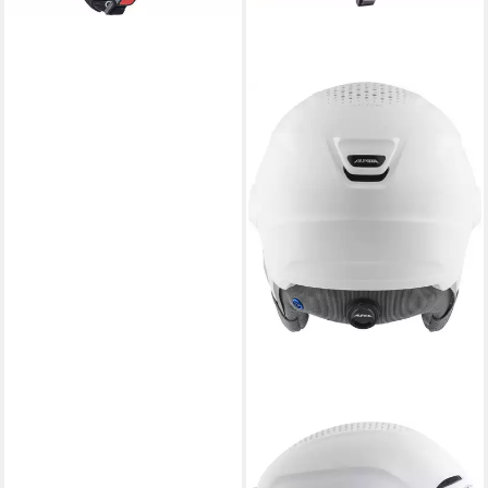
ALPINA
Skihelm