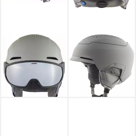
ALPINA SPORTS
ALPINA SPORTS
Skihelm Alpina Alto Q-Lite
Skihelm GEMS MOON-GREY
Visier Skihelm
MATT
179,95 €
Snowboardhelm moon grey
leider ausverkauft
matt A9236
139,99 €
UVP
199,99 €
-30%
lieferbar - in 4-5 Werktagen bei dir