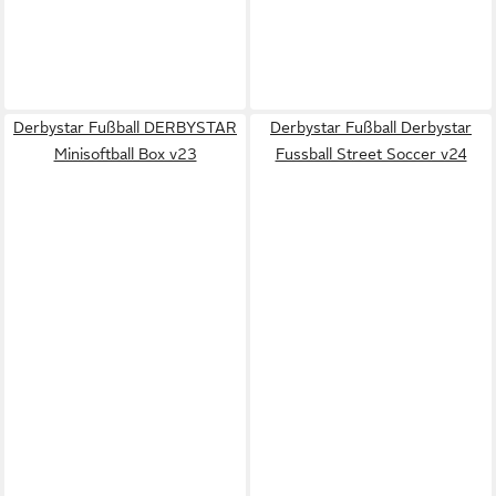
Derbystar Fußball DERBYSTAR
Derbystar Fußball Derbystar
Minisoftball Box v23
Fussball Street Soccer v24