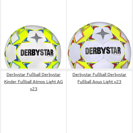
DERBYSTAR
DERBYSTAR
Fußball Derbystar Fussball
Fußball Derbystar Kinder
Apus Light v24
Fussball Apus S-Light v23
ab 25,98 €
ab 17,83 €
UVP
31,99 €
UVP
29,99 €
-19%
-41%
lieferbar - in 2-3 Werktagen bei dir
lieferbar - in 3-4 Werktagen bei dir
Derbystar Fußball Derbystar
Derbystar Fußball Derbystar
Kinder Fußball Atmos Light AG
Fußball Apus Light v23
v23