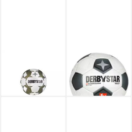
DERBYSTAR
DERBYSTAR
Fußball Derbystar Mini-
Fußball Derbystar Mini-
Fussball Brillant Mini v25
Fussball 2. Bundesliga Brillant
16,59 €
Mini Classic v24 24/25
lieferbar - in 2-3 Werktagen bei dir
14,90 €
lieferbar - in 2-3 Werktagen bei dir