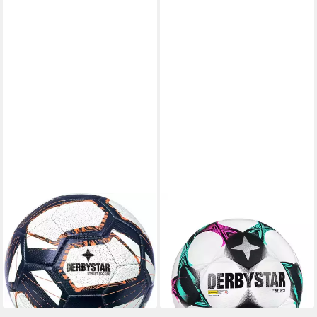
DERBYSTAR
DERBYSTAR
Fußball Derbystar Fussball
Fußball Derbystar, stabil
18,12 €
Street Soccer
UVP
39,95 €
23,15 €
-55%
lieferbar - in 3-4 Werktagen bei dir
lieferbar - in 3-4 Werktagen bei dir