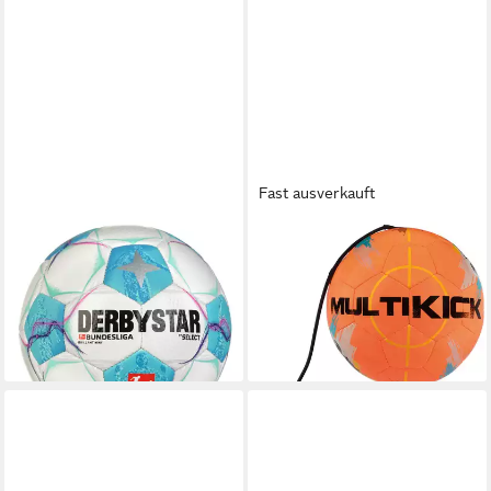
Fast ausverkauft
DERBYSTAR
DERBYSTAR
Fußball Derbystar Mini-
Fußball Derbystar Fussball
Fussball Bundesliga Brillant
Multikick Pro Mini
20,19 €
Mini v24 24/25
lieferbar - in 2-3 Werktagen bei dir
18,14 €
lieferbar - in 2-3 Werktagen bei dir