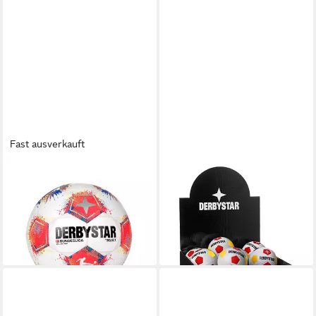
Fast ausverkauft
DERBYSTAR
DERBYSTAR
Fußball Derbystar Mini-
Fußball Derbystar Soft v24
Fussball Bundesliga Brillant
Miniball, stabil
5,99 €
Mini v25 25/26
lieferbar - in 4-5 Werktagen bei dir
18,82 €
lieferbar - in 2-3 Werktagen bei dir