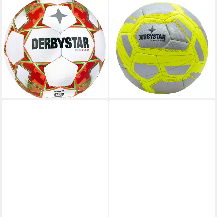
DERBYSTAR
DERBYSTAR
Fußball Derbystar Kinder
Fußball Derbystar STREET
Fußball Atmos S-Light AG
SOCCER Heimspiel Fußball
v23
Größe 5, SILBER/GELB, in
ab 29,28 €
UVP
34,99 €
Größe 5
ab 22,00 €
-16%
lieferbar - in 2-3 Werktagen bei dir
lieferbar - in 2-3 Werktagen bei dir