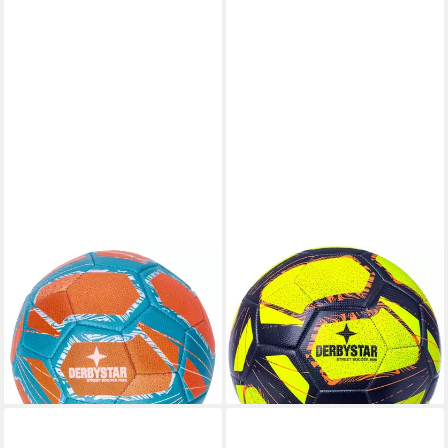
DERBYSTAR
DERBYSTAR
Fußball Derbystar Miniball
Fußball Derbystar Fussball
Street Soccer v24
Miniball
ab 9,95 €
ab 7,90 €
UVP
12,99 €
lieferbar - in 2-3 Werktagen bei dir
-39%
lieferbar - in 3-4 Werktagen bei dir