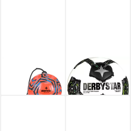
DERBYSTAR
DERBYSTAR
Fußball Derbystar Mini-
Fußball Dfb-Pokal Frauen
Fussball Multikick Mini v26
Brillant Mini V25
20,19 €
18,79 €
lieferbar - in 2-3 Werktagen bei dir
lieferbar - in 6-8 Werktagen bei dir