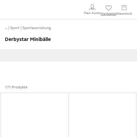
Mein Konto
Merkzettel
Warenkorb
…
Sport
Sportausrüstung
Derbystar Minibälle
171 Produkte