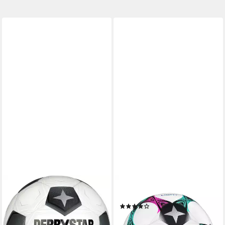
DERBYSTAR
DERBYSTAR
Fußball Derbystar Bundesliga
Fußball Derbystar, stabil
(1)
Brillant Replica Classic V23
25,28 €
UVP
29,95 €
Gr. 5 Bundesliga (Kein Set),