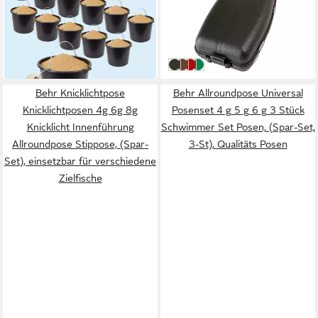
Henkel 12L 20L Mörtel
Wobbler Fly -L Kleinteilebox
44,99 €
2,99 €
Wasser Putz Maurer Garten
Zubehörbox Tacklebox
UVP
3,90 €
in 5-6 Werktagen bei dir
Eimer
Angelbox
-23%
in 3-4 Werktagen bei dir
Schwarz
Braun
Rot
Grün
Behr Knicklichtpose
Behr Allroundpose Universal
Knicklichtposen 4g 6g 8g
Posenset 4 g 5 g 6 g 3 Stück
Knicklicht Innenführung
Schwimmer Set Posen, (Spar-Set,
Allroundpose Stippose, (Spar-
3-St), Qualitäts Posen
Set), einsetzbar für verschiedene
Zielfische