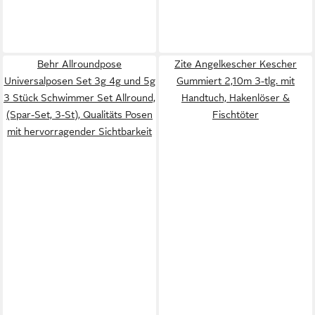
Behr Allroundpose
Zite Angelkescher Kescher
Universalposen Set 3g 4g und 5g
Gummiert 2,10m 3-tlg. mit
3 Stück Schwimmer Set Allround,
Handtuch, Hakenlöser &
(Spar-Set, 3-St), Qualitäts Posen
Fischtöter
mit hervorragender Sichtbarkeit