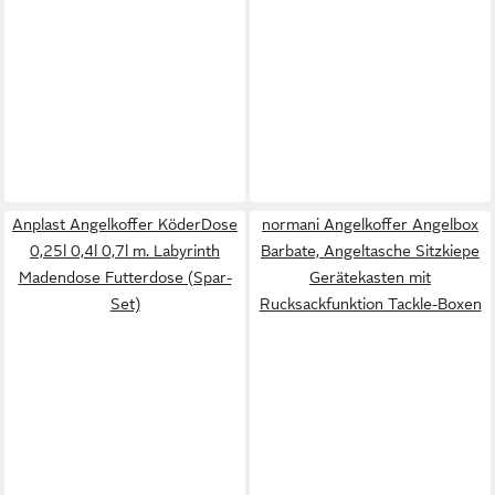
Anplast Angelkoffer KöderDose
normani Angelkoffer Angelbox
0,25l 0,4l 0,7l m. Labyrinth
Barbate, Angeltasche Sitzkiepe
Madendose Futterdose (Spar-
Gerätekasten mit
Set)
Rucksackfunktion Tackle-Boxen