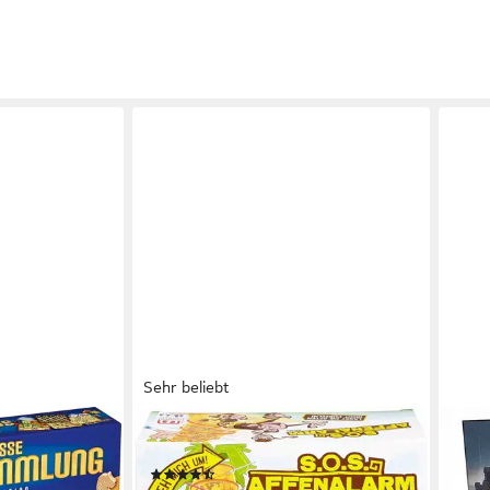
Sehr beliebt
MATTEL GAMES
MAGN
große
Spiel S.O.S Affenalarm
Spiel
(241)
Erwa