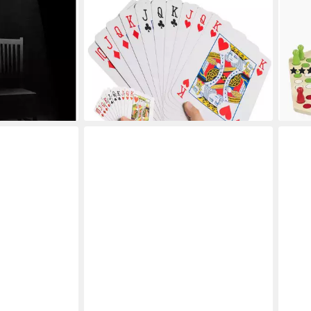
spiel
Spiel Jumbo Pokerkarten XXL –
Spie
Riesige Spielkarten für Spiele, Party
Spiel
en bei dir
& Spaß, XXL Pokerkarten, Riesige
gesel
Poker Spielkarten
Klas
13,95 €
UVP
23,95 €
Fami
23,9
-42%
liefe
lieferbar - in 2-3 Werktagen bei dir