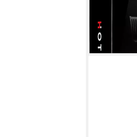
Spiel Hot Seat, Karten
ab 24,99 €
lieferbar - in 6-8 Werktag