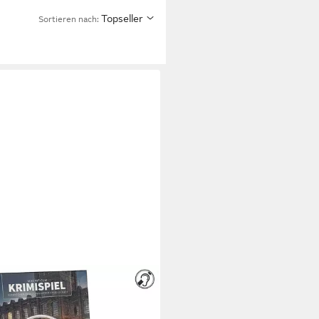
Topseller
Sortieren nach:
IFICUM
 Detektivspiel / Krimispiel für
chsene, Die Firmenfeier - Das