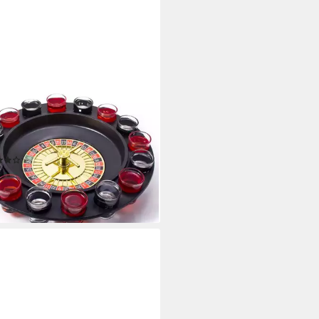
DS+GADGETS
el GOODS+GADGETS Roulette
kspiel–Lustiges Partyspiel &
piel Set, Roulette Trinkspiel,
no Spiel für trinkfreudige
(5)
5 €
UVP
25,95 €
%
rbar - in 2-3 Werktagen bei dir