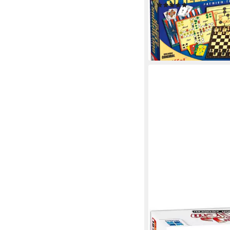
(135)
ab 30,22 €
UVP
44,99 
-33%
lieferbar in 2 Wochen
MEGABLEU
Spiel Nicht Ja Nicht N