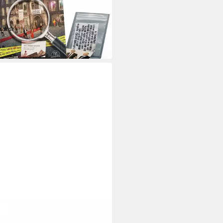
te Fest des Oliver Borgmann,
 in Germany
(3)
4,90 €
rbar - in 3-4 Werktagen bei dir
NG-SPIELE
l, Teamwork - Feste und Feiern