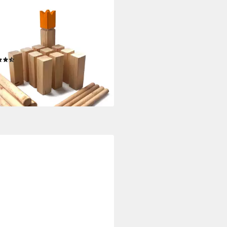
AN5
l Wurfspiel Kubb in
chiedenen Größen, Familienspiel,
nger Spiel - Wurfspiel mit Teams
(4)
9 €
rbar - in 4-5 Werktagen bei dir