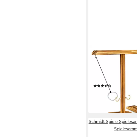
GOODS+GADGETS
Spiel GOODS+GADGE
Ringwurf Spiel – Akti
für 2 Spieler, Ringwur
Ring Toss Hook Battl
(4)
ab 12,95 €
UVP
29,95 €
-57%
lieferbar - in 2-3 Werktag
Schmidt Spiele Spieles
Spielesamm