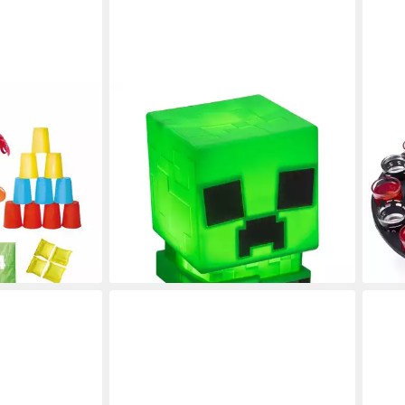
PALADONE
GOO
 Outdoor Spiele
Dekolicht Squishy Glo Silikon Lampe
Spi
gsspiel
Creeper aus Minecraft, LED fest
Trin
integriert, 3 Helligkeitsstufen, 3
Saufs
en bei dir
Stunden Nachtlicht Modus
Casi
ab 31,99 €
12,9
lieferbar - in 2-3 Werktagen bei dir
-50
liefe