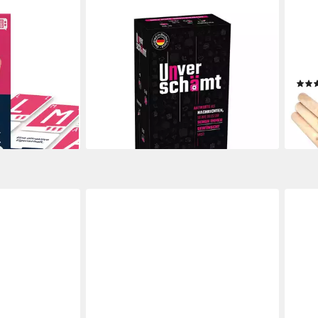
ATM GAMING
OCE
 Buchstaben-
Spiel Unverschämt - Das Partyspiel
Spie
ab 29,97 €
, Partyspiel,
vers
lieferbar - in 3-4 Werktagen bei dir
,
Wiki
21,9
liefe
en bei dir