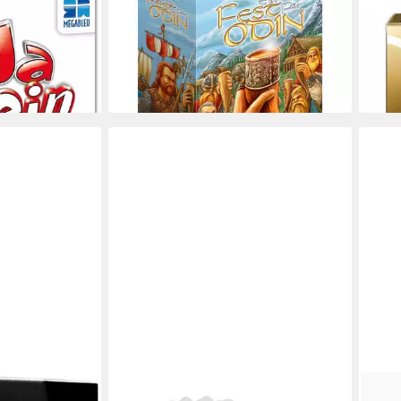
10,4
Brettspiel
liefe
ab 67,29 €
UVP
79,90 €
-16%
lieferbar - in 3-4 Werktagen bei dir
en bei dir
GOODS+GADGETS
GOKI