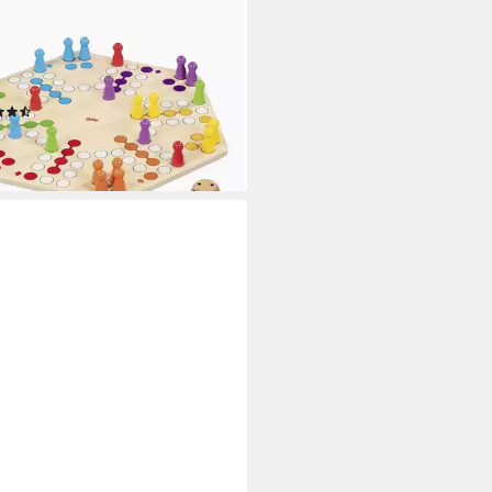
lesammlung Ludo für bis zu 6
er, beidseitig bedruckt,
lschaftsspiel,strategiespiel,würfelspiel,kinderspiel,
sischer Spielspaß für die ganze
(3)
lie
5 €
rbar - in 2-3 Werktagen bei dir