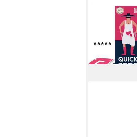
ATM GAMING
Spiel QuickStop - Das
Duell - Familien-Edition
Kartenspiel, Reisespiel
Gesellschaftsspiel
(20)
ab 19,99 €
lieferbar - in 4-5 Werktag