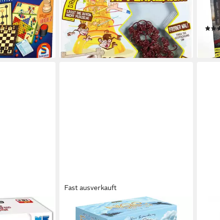
ab 14,99 €
UVP
25,99 €
letz
€
-42%
Made
lieferbar - in 1-2 Werktagen bei dir
ab 2
liefe
Fast ausverkauft
PEGASUS
ADLU
ein 18+,
Spiel Pegasus Ein Fest für Odin,
Spie