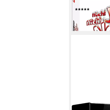
Partyspiel
(12)
ab 19,99 €
UVP
22,99 €
-13%
lieferbar - in 3-4 Werktag
DYCE