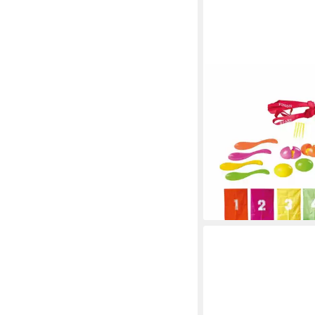
COFI1453
Spiel Partyset Kinder
Gartenspiele Bewegun
14,95 €
lieferbar - in 4-5 Werktag