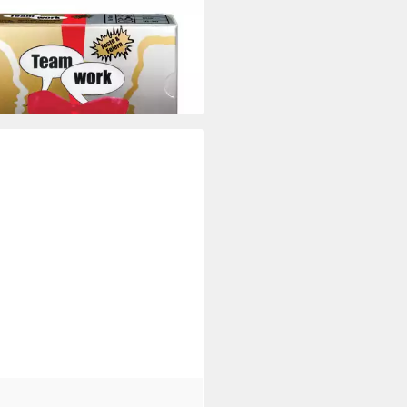
3 €
rbar - in 2-3 Werktagen bei dir