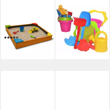
BESTLIVINGS
FESTIVALARTIKEL
Sandkasten aus Tannenholz,
Sandkasten Großes
(90x90x16 cm), 4 farbige
Sandspielzeug-Set 7-tlg, (7-
Sitzecken, inkl. Abdeckung &
tlg)
18,90 €
Bodenplane
lieferbar - in 5-6 Werktagen bei dir
(6)
ab 39,99 €
UVP
45,99 €
-13%
lieferbar - in 3-4 Werktagen bei dir