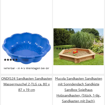
BURI
KONIFERA
Sandkasten Sandkasten
Sandkasten, BxTxH:
Blume Planschbecken
175x175x30 cm
(73)
Buddelkasten Sandkiste
140,49 €
Kinderpool
lieferbar - in 4-5 Werktagen bei dir
(1)
30,99 €
lieferbar - in 4-5 Werktagen bei dir
ONDIS24 Sandkasten Sandkasten
Mucola Sandkasten Sandkasten
Wassermuschel 2-TLG ca. 80 x
mit Sonndendach Sandkiste
87 x 19 cm
Sandbox Spielhaus
Holzsandkasten, (Stück, 1-tlg.,
Sandkasten mit Dach),