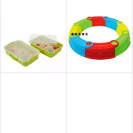
RELAXDAYS
JAMARA
Sandkasten mit Deckel 2er
Sandkasten
(2)
Set, Hellgrün
ab 16,19 €
UVP
34,99 €
17,99 €
UVP
39,99 €
-54%
-55%
lieferbar - in 3-4 Werktagen bei dir
lieferbar - in 2-3 Werktagen bei dir