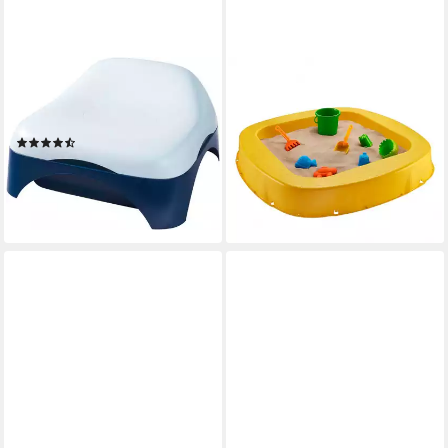
BIG
BURI
Sandkasten BIG Relax
Sandkasten Buri Premium
Sandkasten, Made in Germany
Sandkasten aus Kunststoff in
(4)
verschiedenen Farben
28,91 €
80,99 €
lieferbar - in 3-4 Werktagen bei dir
lieferbar - in 4-5 Werktagen bei dir
+7