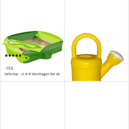
BIG
FESTIVALARTIKEL
Sandkasten BIG, BxTxH:
Sandkasten Plastik-Gießkanne
138x138x27 cm
für Kinder - Spielzeug für
(14)
Garten, Sandkasten, (1-tlg)
ab 135,28 €
UVP
159,00 €
7,90 €
-15%
lieferbar - in 6-7 Werktagen bei dir
lieferbar - in 6-8 Werktagen bei dir