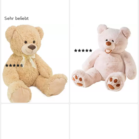
Sehr beliebt
BRUBAKER
HEUNEC®
Kuscheltier XXL Teddybär mit
Kuscheltier Superbär XL,
Schleife (1-St), 100 cm
Made in Germany
(12)
großer Teddy Bär, Stofftier
137,27 €
UVP
160,00 €
Plüschtier
-14%
(89)
lieferbar - in 6-8 Werktagen bei dir
29,99 €
UVP
39,99 €
-25%
lieferbar - in 2-3 Werktagen bei dir