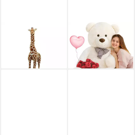
SWEETY-TOYS
LUXUSKOLLEKTION
Kuscheltier Sweety Toys
Kuscheltier Teddybär 140cm
10592 XXL Riesen Giraffe
XXL Kuscheltier Valentinstag
stehend 196 cm
Kinder Frauen Beige
379,99 €
183,95 €
lieferbar - in 2-3 Werktagen bei dir
lieferbar - in 6-7 Werktagen bei dir