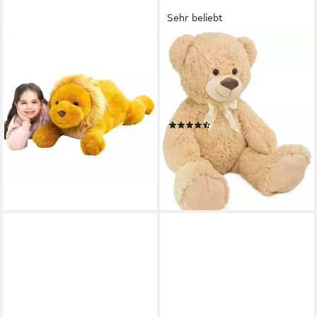
Sehr beliebt
LUXUSKOLLEKTION
BRUBAKER
Kuscheltier Kuscheltier
Kuscheltier XXL Teddybär mit
Plüschtier Stofftier Riesen
Schleife (1-St), 100 cm
XXL 78 cm Braun Löwe
großer Teddy Bär, Stofftier
113,95 €
Plüschtier
lieferbar - in 6-7 Werktagen bei dir
(89)
29,99 €
UVP
39,99 €
-25%
lieferbar - in 2-3 Werktagen bei dir