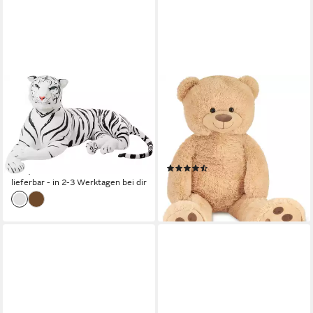
BRUBAKER
BRUBAKER
Kuscheltier XXL Riesiger
Kuscheltier XXL Teddybär
Tiger 150 cm liegend (1-St.,
100 cm groß - Beige (1-St),
König des Dschungels),
großer Teddy Bär, Stofftier
Stofftier Plüschtier
Plüschtier
(11)
149,99 €
29,99 €
lieferbar - in 2-3 Werktagen bei dir
lieferbar - in 2-3 Werktagen bei dir