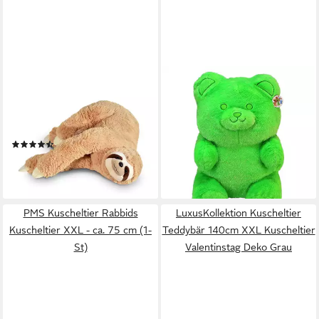
MIKAMAX
PMS
Kuscheltier XXL Faultier
Kuscheltier Glitzerbärchen
Kuscheltier mit
Kuscheltier XXL - ca. 60 cm
Klettverschlüssen
(1-St)
(3)
69,99 €
39,95 €
lieferbar - in 2-3 Werktagen bei dir
lieferbar - in 3-4 Werktagen bei dir
PMS Kuscheltier Rabbids
LuxusKollektion Kuscheltier
Kuscheltier XXL - ca. 75 cm (1-
Teddybär 140cm XXL Kuscheltier
St)
Valentinstag Deko Grau