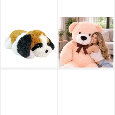
PMS
LANDSTER
Kuscheltier Hund Kuscheltier
Kuscheltier Teddybär XXL
XXL liegend - ca. 100 cm (1-
160 cm Plüschtier Bär Teddy
St)
Plüschbär, Weicher Plüsch Bär
59,99 €
69,00 €
UVP
99,00 €
lieferbar - in 2-3 Werktagen bei dir
(1,38 €/ 1 Stk)
-30%
lieferbar - in 4-5 Werktagen bei dir