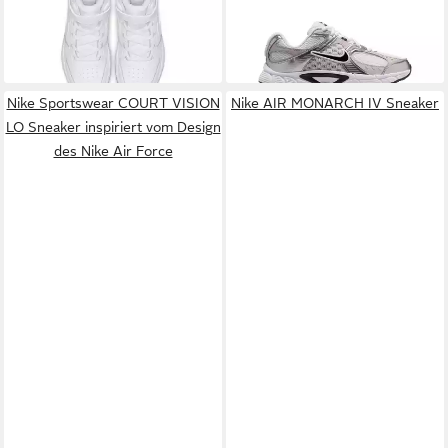
Air Force 1, für Kinder
-31%
5 für Jugendliche
+1
+2
Nike Sportswear COURT VISION
Nike AIR MONARCH IV Sneaker
LO Sneaker inspiriert vom Design
des Nike Air Force