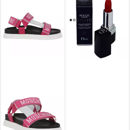
DIOR
Lippenstift Dior Rouge
Minigröße 1,4g Couture
Lipstick 999 Matte
(1)
39,00 €
(3.900.000,00 €/ 1 l)
in 2-3 Werktagen bei dir