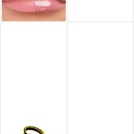
24,28 €
UVP
56,99 €
-57%
in 3-4 Werktagen bei dir