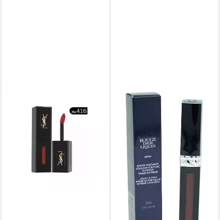
DIOR
Lippenstift Dior Rouge Liquid
Matte Lipstick 895 Fab Satin
29,00 €
(4.833,33 €/ 1 l)
in 2-3 Werktagen bei dir