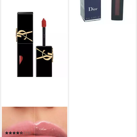
YVES SAINT LAURENT
Lippenstift Rouge Pur
Couture Vinyl Cream - 416
Psychedelic Chili
(11)