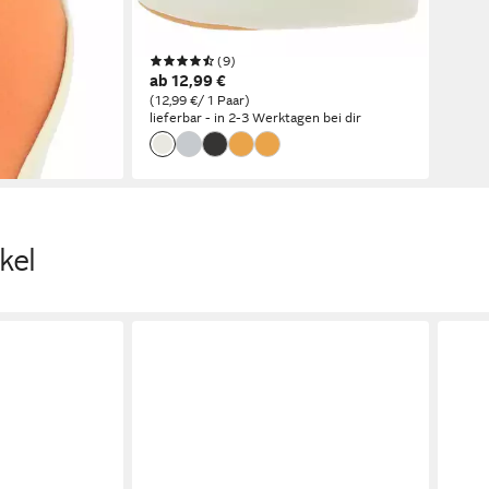
Bestseller, für
robustes veganes Kunstleder, Gr. 23-
ne) Handmade
48 erhältlich) rutschfeste Gummi-
(9)
Laufsohle
ab 12,99 €
(12,99 €/ 1 Paar)
en bei dir
lieferbar - in 2-3 Werktagen bei dir
kel