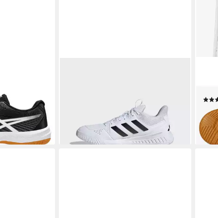
ADIDAS PERFORMANCE
SALM
huh besonders
COURT FLIGHT INDOOR
Hall
und Volleyball
Hallenschuh Volleyballschuh
Stab
ab 69,99 €
109,
lieferbar - in 1-2 Werktagen bei dir
en bei dir
-35
liefe