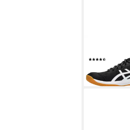
ASICS
UPCOURT 6 Hallensc
geeignet für Handball 
(46)
61,99 €
lieferbar - in 1-2 Werktag
+2