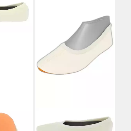
BECK
gummi,
Schläppchen aus Kunstleder,
le
Gummisohle Gymnastikschuh (sehr