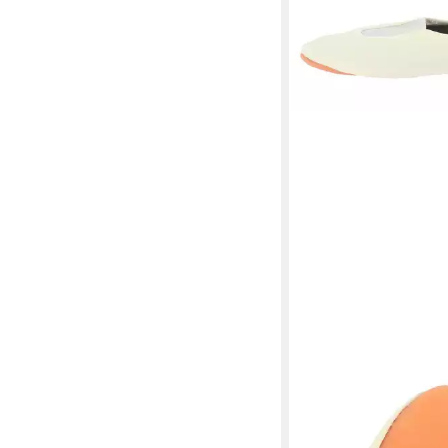
BECK
Schläppchen mit Rist
Baumwolle, Gummisoh