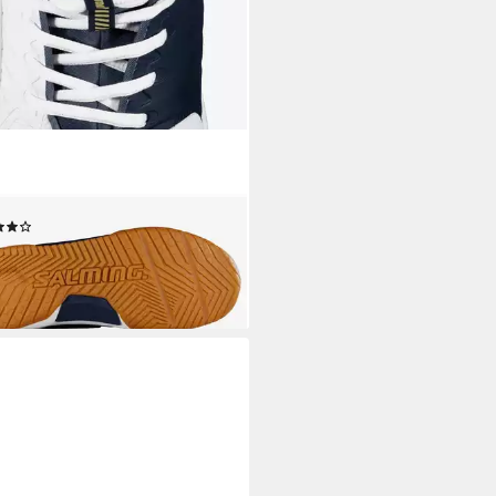
ING
en-Indoorschuhe Recoil Ultra Mid
ilität/Dämpfung Badmintonschuh
(1)
90 €
UVP
169,95 €
%
rbar - in 3-4 Werktagen bei dir