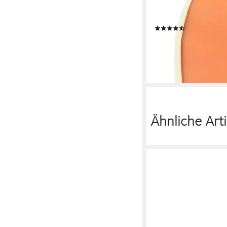
Gymnastikschuh (Beck 
Kinder und Erwachse
(7)
in Germany
14,00 €
(14,00 €/ 1 Paar)
lieferbar - in 2-3 Werktag
Ähnliche Arti