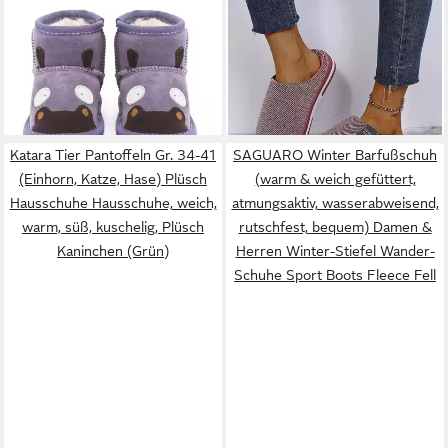
SNUGS
SNUGS Lammfell
HOME & JOY
Lana
Stiefel Kinder - Warm und
Hausschuh (aus Baumwolle
ab 19,95 €
34,90 €
bequem Winterstiefel Kinder
UVP
49,95 €
mit Memory-Foam Fußbett,
UVP
54,90 €
(34,90 €/ 1 Paar)
Winterstiefel (Wild-Leder
-60%
weich & warm gefüttert,
-36%
Stiefel, Lammfell Schuhe)
bequem) Pantoffeln Latschen
Stiefel für Kinder
Schlappen Slipper Pantoletten
Winter rutschfest
Katara Tier Pantoffeln Gr. 34-41
SAGUARO Winter Barfußschuh
(Einhorn, Katze, Hase) Plüsch
(warm & weich gefüttert,
Hausschuhe Hausschuhe, weich,
atmungsaktiv, wasserabweisend,
warm, süß, kuschelig, Plüsch
rutschfest, bequem) Damen &
Kaninchen (Grün)
Herren Winter-Stiefel Wander-
Schuhe Sport Boots Fleece Fell