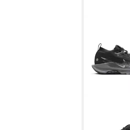
NIKE
Pegasus Trail 
Trailrunningschuh was
ab 116,99 €
UVP
159,9
-27%