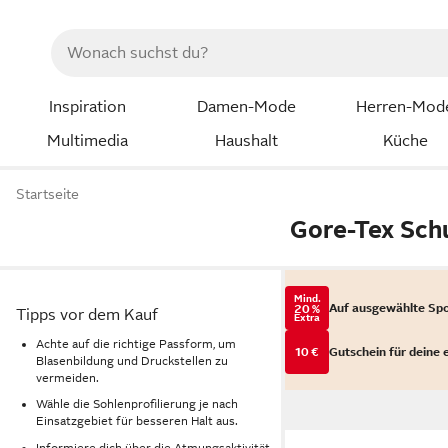
Inspiration
Damen-Mode
Herren-Mod
Multimedia
Haushalt
Küche
Startseite
Gore-Tex Sch
Mind.
Auf ausgewählte Sp
20 %
Tipps vor dem Kauf
Extra
Achte auf die richtige Passform, um
10 €
Gutschein für deine 
Blasenbildung und Druckstellen zu
vermeiden.
Wähle die Sohlenprofilierung je nach
Einsatzgebiet für besseren Halt aus.
Informiere dich über die Atmungsaktivität