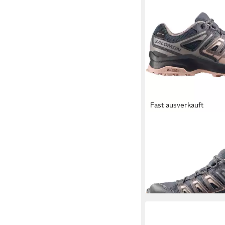
Fast ausverkauft
SALOMON
EXTEGRA
Wanderschuh wasserd
89,99 €
UVP
120,00 €
-25%