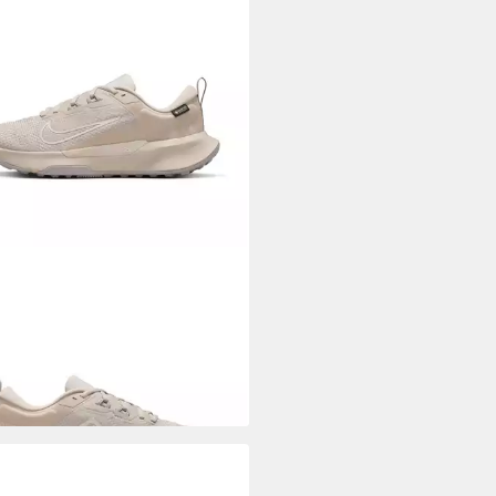
E
Juniper Trail 2 GORE-TEX
lrunningschuh wasserdicht
2,99 €
UVP
114,99 €