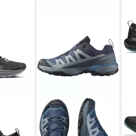
5 GORE-TEX
SALOMON
X ULTRA 360 GORE-
ASI
serdicht
TEX Wanderschuh wasserdicht
Trai
ab 116,99 €
ab 9
9 €
UVP
145,00 €
-19%
-21%