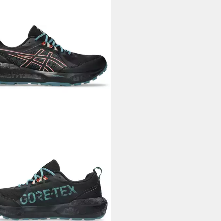
CS
GEL-SONOMA 8 Gore-Tex
lrunningschuh wasserdicht
4,99 €
UVP
120,00 €