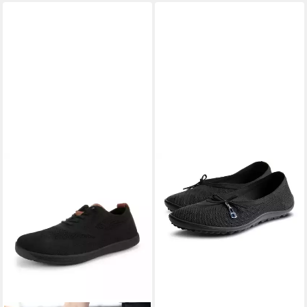
wasserfest & elastisch,
Neopren Wassersocken
Schwimmaccessoires)
Strandsocken in Blau –
Sicherer Halt &
schnelltrocknend