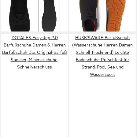
19,90 €
41,95 €
Ballerinas Stoff Slipper
UVP
39,90 €
Minimalistische Barfuß
48,99 €
(0,42 €/ 1 Paar)
Sneaker Flats Schnürer
-50%
Sneaker Mit Zero-Drop Sohle)
-14%
71109
Atmungsaktiv und rutschfest
DOTALES Easystep 2.0
HUSK'SWARE Barfußschuh
Barfußschuhe Damen & Herren
(Wasserschuhe Herren Damen
Barfußschuh Das Original-Barfuß
Schnell Trocknend) Leichte
Sneaker, Minimalschuhe,
Badeschuhe Rutschfest für
Schnellverschluss
Strand, Pool, See und
Wassersport