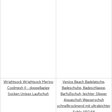
Wrightsock Wrightsock Merino
Venice Beach Badelatsche,
Coolmesh II - doppellagige
Badeschuhe, Badeschlappe,
Socken Unisex Laufschuh
Barfußschuh, leichter Slipper
Aquaschuh Wasserschuh
schnelltrocknend mit ultraleichter
Sohle VEGAN