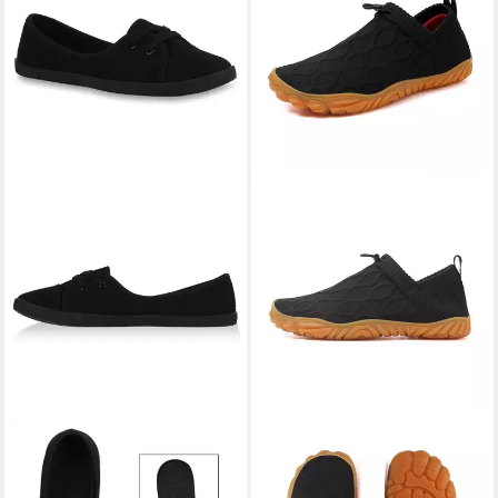
VAN HILL
79659 Sneaker
HUSK'SWARE
Barfußschuh
Ballerinas Sportliche Damen
(Trailrunning-Schuhe,