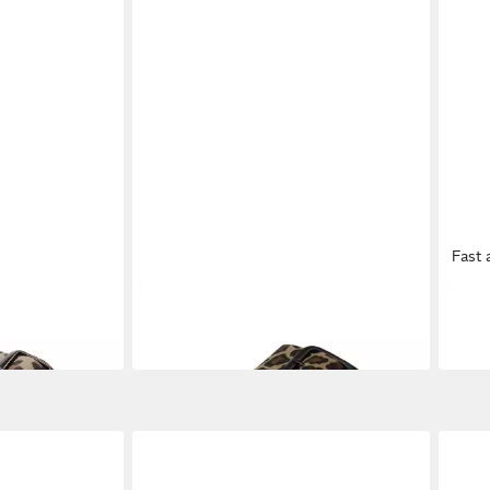
Fast 
BIO LIFE
BIO L
Pantolette
Pant
69,95 €
59,9