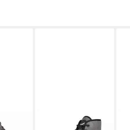
LEGUANO
BIO L
und superbequem
JASPAR Barfußschuh, Bequemschuh,
Pant
49,9
Schnürboots mit speziell