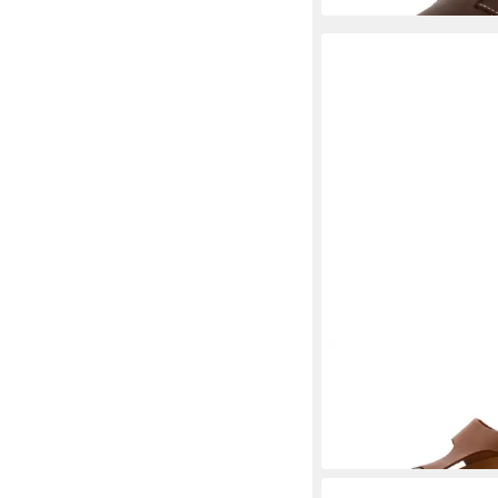
BIO LIFE
Pantolette
49,95 €