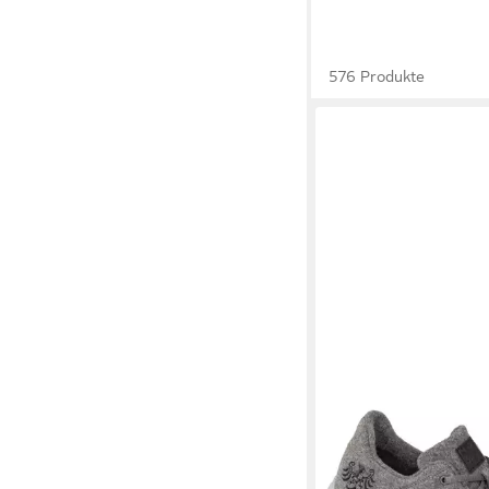
576 Produkte
TIROLER LODEN
Sneaker ultraleicht 
aus reiner Schurwolle