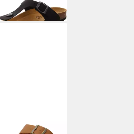
IFE
olette
5 €
UVP
49,95 €