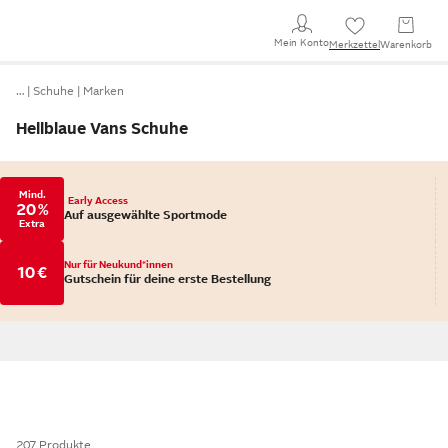
Mein Konto
Merkzettel
Warenkorb
…
Schuhe
Marken
Hellblaue Vans Schuhe
Mind.
Early Access
20 %
Auf ausgewählte Sportmode
Extra
Nur für Neukund*innen
10 €
Gutschein für deine erste Bestellung
207 Produkte