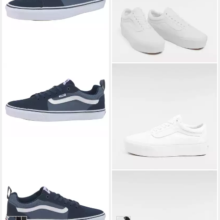
VANS
VANS
Filmore Sneaker angelehnt
Old Skool Stackform
an das Design vom Sk8 Low
Plateausneaker
ab 62,99 €
ab 85,99 €