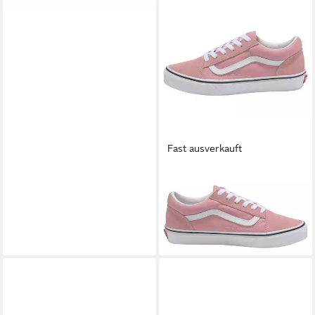
Fast ausverkauft
VANS
JN Old Skool Sneaker für
Kinder und Jugendliche
ab 32,99 €
UVP
65,00 €
-49%