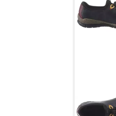
RIEKER
Slip-On Sneaker
ab 62,96 €