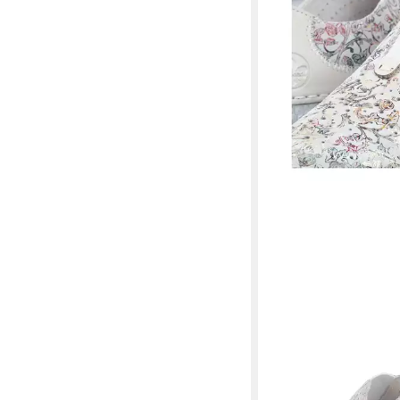
RIEKER
Slipper
ab 40,54 €
UVP
59,95 €
-32%