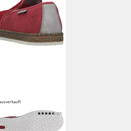
ausverkauft
ER
(27)
rille
0,02 €
UVP
59,95 €