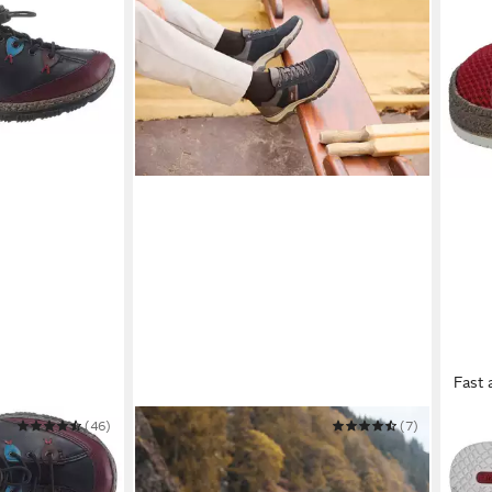
Fast 
(46)
RIEKER
(7)
RIEK
Sneaker
Espad
74,95 €
ab 4