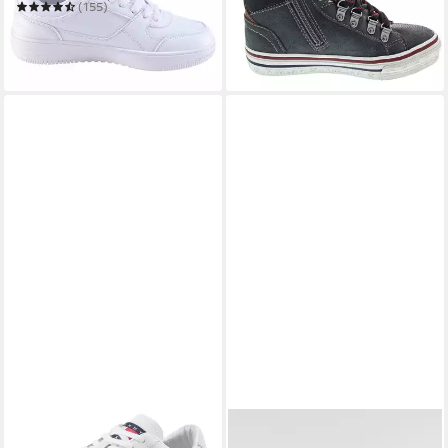
44,45 €
UVP
49,95 €
(155)
39,99 €
UVP
44,99 €
-11%
in 3-4 Werktagen bei dir
-11%
in 1-2 Werktagen bei dir