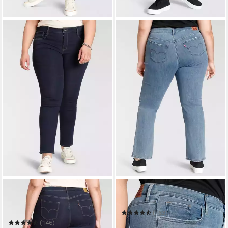
LEVI'S® PLUS
LEVI'S® PLUS
Skinny-fit-Jeans 311 PL
Bootcut-Jeans 315
SHAPING SKINNY *D
(163)
ab 66,99 €
UVP
89,95 €
(146)