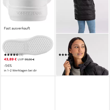
Fast ausverkauft
TOMMY JEANS
LEVI'S®
TJW CUPSOLE SNEAKER
Steppjacke POLLY MIDI
ESS Plateausneaker
PUFFER
(8)
(13)
43,89 €
119,95 €
UVP
99,90 €
in 1-2 Werktagen bei dir
-56%
in 1-2 Werktagen bei dir