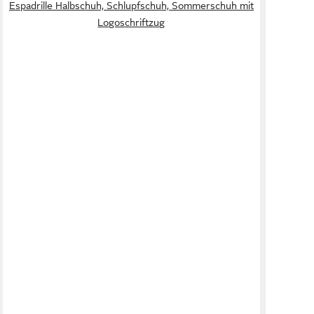
Espadrille Halbschuh, Schlupfschuh, Sommerschuh mit
Logoschriftzug