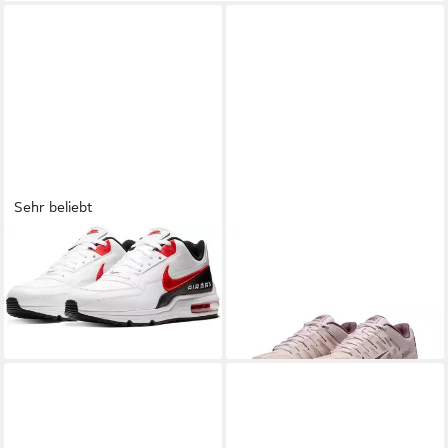
Sehr beliebt
NIKE SPORTSWEAR
Air Max
NIKE
Reax 8 TR
Ltd 3 Sneaker
Trainingsschuh
124,99 €
90,99 €
+1