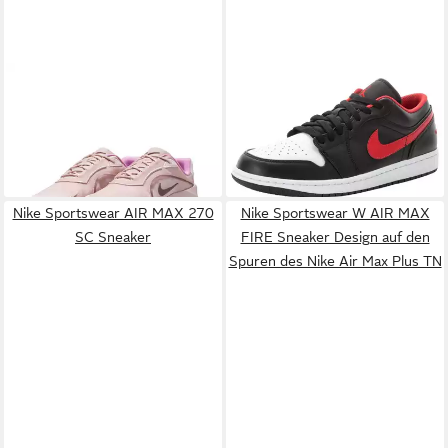
NIKE SPORTSWEAR
Aura
JORDAN
M Jordan 1 Low
Edge Sneaker
Sneaker
ab 83,99 €
83,99 €
UVP
119,99 €
-30%
Nike Sportswear AIR MAX 270
Nike Sportswear W AIR MAX
SC Sneaker
FIRE Sneaker Design auf den
Spuren des Nike Air Max Plus TN