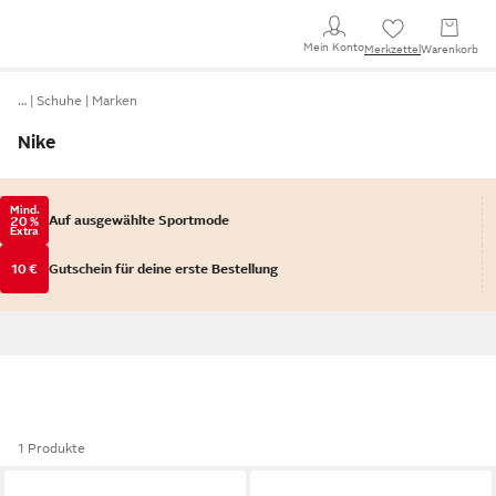
Mein Konto
Merkzettel
Warenkorb
…
Schuhe
Marken
Nike
Mind.
Auf ausgewählte Sportmode
20 %
Extra
10 €
Gutschein für deine erste Bestellung
1 Produkte