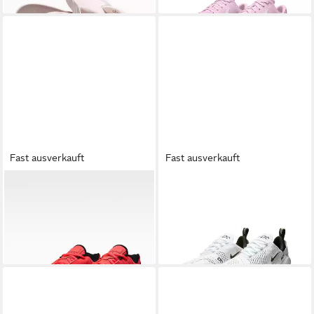
Fast ausverkauft
Fast ausverkauft
NIKE
LeBron Witness 9
NIKE SPORTSWEAR
Nike Air
Basketballschuh
Max 270 Sneaker
109,99 €
159,99 €