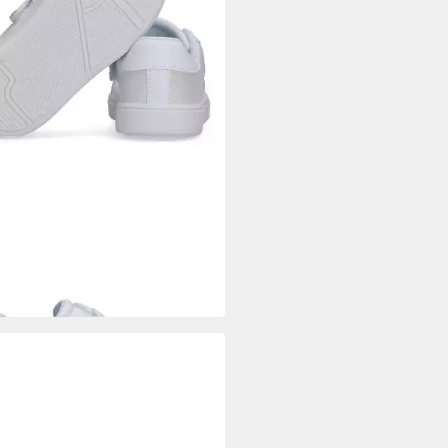
Y HILFIGER
er Schnürschuh, Freizeitschuh,
o Sneaker mit TH-Logo
7,20 €
UVP
69,95 €