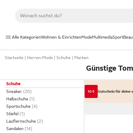
Alle Kategorien
Wohnen & Einrichten
Mode
Multimedia
Sport
Beau
Startseite
Herren-Mode
Schuhe
Marken
Günstige Tom
Schuhe
Sneaker
10 €
Gutschein für deine 
Halbschuhe
Sportschuhe
Stiefel
Lauflernschuhe
Sandalen