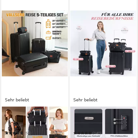
Sehr beliebt
Sehr beliebt
VALLSERO
VALLSERO
Trolleyset M-L-XL-Set,
Trolleyset Koffer-Set(
Gepäck mit Kosmetiktasche,
M,L,XL) Hartschalen-Koffer,
Hartschalen-Koffer
Rollkoffer 5-teiliges Set
(54)
(140)