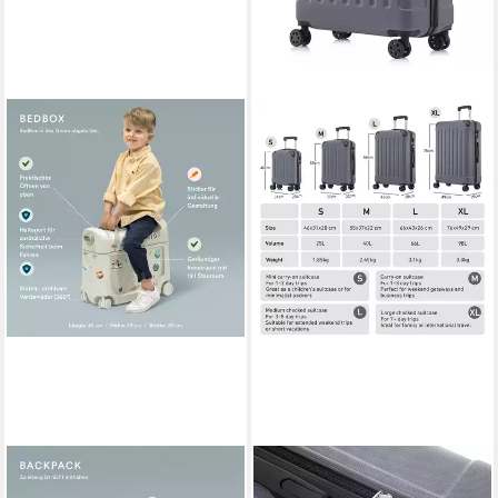
STOKKE
YONSLY
Kinderkoffer JetKids
Hartschalen-Trolley