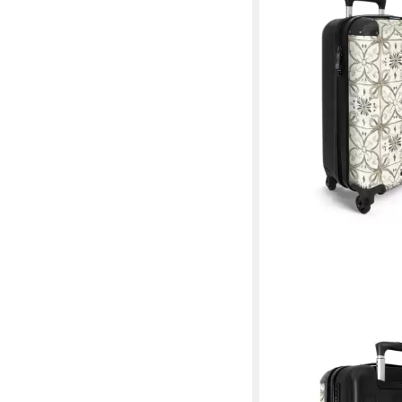
NOBORINGSUITCASES.
Hartschalen-Trolley Ant
Beige 55x35x20cm, 4 