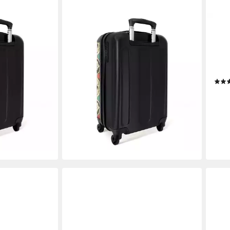
COM©
NOBORINGSUITCASES.COM©
NOB
untes
Hartschalen-Trolley Barock - Retro -
Hart
k 55x35x20cm,
Farbenfroh 55x35x20cm, 4 Rollen,
Vinta
mit 4 Rollen,
Handgepäck Koffer & Trolleys,
55x3
nner
Luggage, Reisekoffer Frauen
mit 
ab 80,70 €
UVP
119,00 €
Flug
ab 7
€
-32%
-32
lieferbar - in 3-4 Werktagen bei dir
en bei dir
liefe
+3