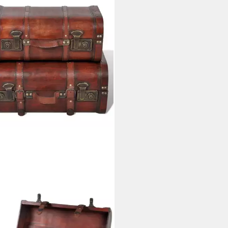
XL
e Dekokoffer aus Holz 2 Stk
o-Stil Braun