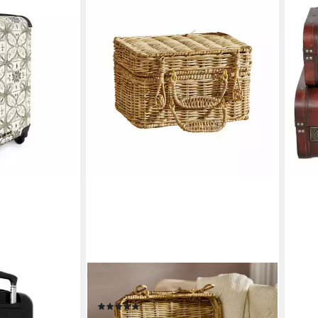
COM©
MIRABEAU
VIDA
ik - Fliese -
Kinderkoffer Koffer Fableton braun
Truh
(1)
Rollen, Kinder
Retr