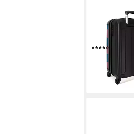
NOBORINGSUITCASES.
Hartschalen-Trolley B
Schachbrett als Druc
4 Rollen, Reisekoffer 
Carry on luggage, Mä
(2)
ab 71,20 €
UVP
105,00 
-32%
lieferbar - in 3-4 Werktag