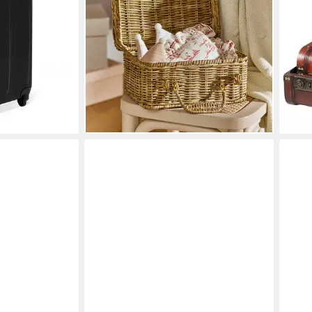
51,95 €
UVP
58,95 €
ab 8
Handgepäck,
-12%
liefe
lieferbar - in 4-5 Werktagen bei dir
 €
en bei dir