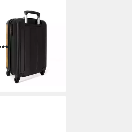
ORINGSUITCASES.COM©
schalen-Trolley Weltkarte -
ge - 'Just go' - Reisen
5x20cm, 4 Rollen, Reisetasche
Rollen, Koffer Handgepäck
(2)
zeug
1,20 €
UVP
105,00 €
%
rbar - in 3-4 Werktagen bei dir