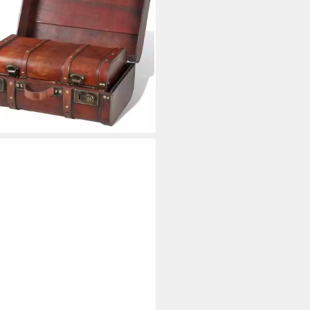
5,15 €
rbar - in 4-5 Werktagen bei dir