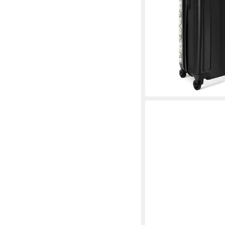
Koffer Klein, Trolley 
Reisekoffer
ab 80,70 €
UVP
119,00
-32%
lieferbar - in 3-4 Werktag
+3