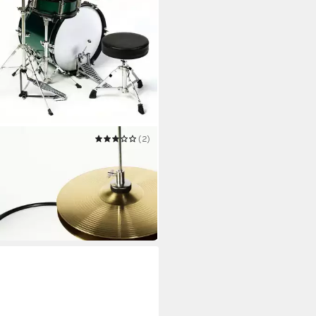
(2)
agzeug
0 €
 Werktagen bei dir