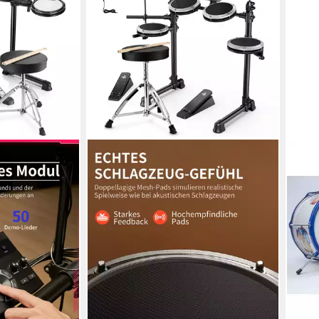
FAME
Schl
88,0
in 4-5