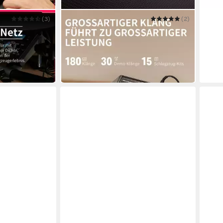
(3)
DONNER
(2)
 450 Sounds
E-Drum Elektronisches Schlagzeug
fhörer DED-
mit 4 leisen Mesh-Pads DED-80
219,99 €
UVP
299,99 €
-27%
in 7-9 Werktagen bei dir