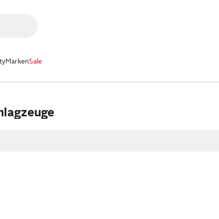
ty
Marken
Sale
hlagzeuge