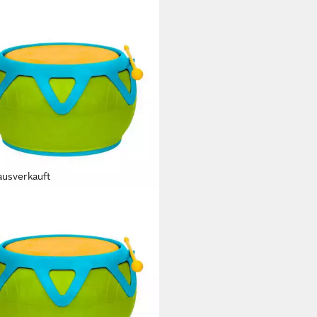
ausverkauft
ENREITER
mel
5 €
 Werktagen bei dir