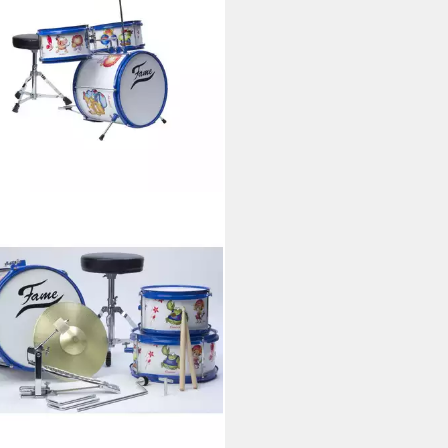
agzeug
0 €
 Werktagen bei dir