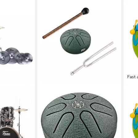
Fast 
VOGG
Trom
32,3
in 4-5