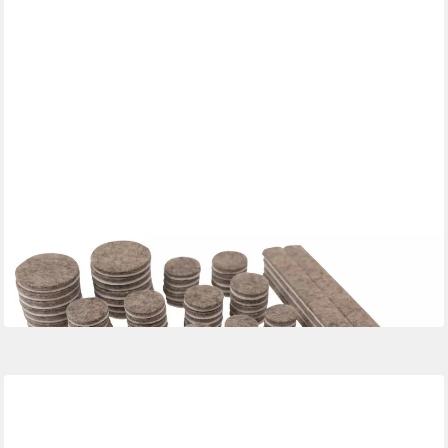
BENSON
Filzgleiter Möbel-Filzgleiter Set selbstklebend 80-tlg.
Bodenschutz Schalldämpfung
10,99 €
in 3-4 Werktagen bei dir