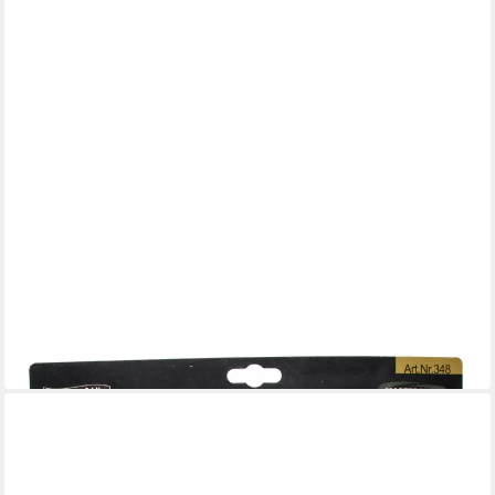
MASTERPROOF PROFESIONAL
Filzgleiter Gummi Möbelgleiter Sortiment, schwarz,
selbstklebend 56-teilig
2,68 €
in 4-5 Werktagen bei dir