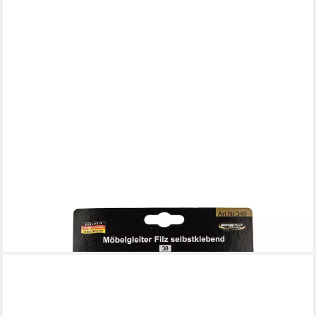
MASTERPROOF PROFESIONAL
Filzgleiter Filz Möbelgleiter Sortiment, beige, selbstklebend
38-teilig
2,68 €
in 4-5 Werktagen bei dir