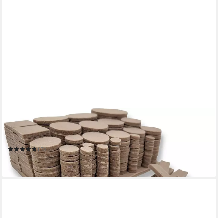
TOCI
Filzgleiter 300x Filzgleiter Beige div. Größen selbstklebend
Möbel und Bodenschutz
(3)
7,95 €
in 4-5 Werktagen bei dir