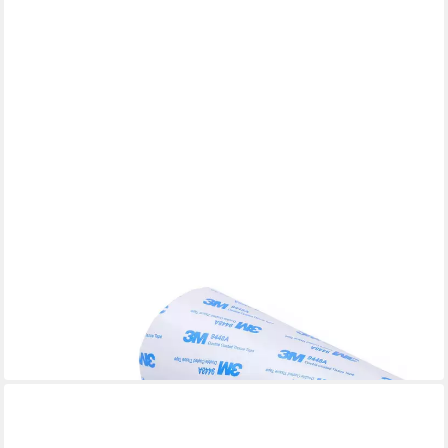
AGGER
Filzgleiter für Möbel – Rutschfestes, selbstklebendes und
zuschneidbares Filzband
16,60 €
26,99 €
-38%
lieferbar in 2 Wochen