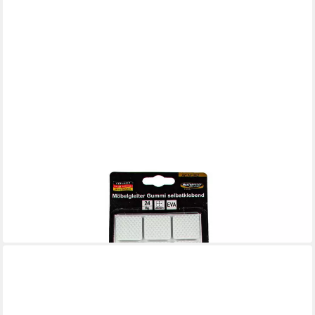
MASTERPROOF PROFESIONAL
Filzgleiter Möbelgleiter 28 x 28 mm, Gummi, weiß,
selbstklebend 24 Stück
1,75 €
in 4-5 Werktagen bei dir