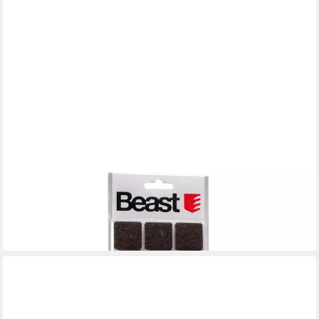
BEAST
Möbelfuß 24 selbstklebende Filzgleiter 28x28mm schwarz
Möbelgleiter Satz
2,99 €
in 3-4 Werktagen bei dir