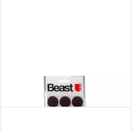
BEAST
Möbelfuß 24 selbstklebende Filzgleiter rund 28mm schwarz
Möbelgleiter Satz
2,99 €
in 3-4 Werktagen bei dir