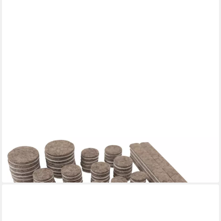
BENSON
Filzgleiter Möbel-Filzgleiter Set selbstklebend 80-tlg.
Bodenschutz Schalldämpfung
10,99 €
in 3-4 Werktagen bei dir