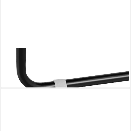
KWMOBILE
Möbelfuß kwmobile 4x selbsklebende Filzgleiter für Stühle -
Schutzpolster für
9,99 €
(2,50 €/ 1 Stk)
in 3-4 Werktagen bei dir