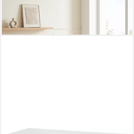
LIVIHOME
Schreibtisch NORA (Packung, 1-St), Schreibtisch, Glas,
pflegeleichte Oberfläche
227,99 €
lieferbar - in 4-5 Werktagen bei dir