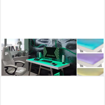
MCA LIVING
Schreibtisch Schreibtisch Tifilis Glasplatte weiß RGB LED Gestell
edelstahoptik
259,00 €
UVP
389,95 €
-34%
lieferbar in 3 Wochen