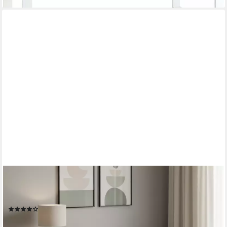
BELLAMIO
Schreibtisch Nore mit Schubladen (weiß, beidseitig montierbar,
110 cm breit), verfügbar mit 5 oder 9 Schubladen
(104)
ab 139,99 €
UVP
199,99 €