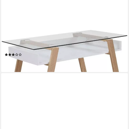
SALESFEVER
Schreibtisch Falun - Arbeitsplatz Deluxe: Der Laptop-Tisch,
Eleganz trifft Funktion: Mit Glasplatte
(2)
229,30 €
lieferbar - in 7-9 Werktagen bei dir