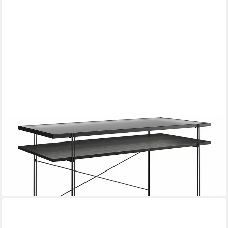
LOFT24
Schreibtisch Rain, Arbeitstisch, Computertisch, Glastisch,
Metallgestell, Breite 110 cm
129,99 €
449,99 €
-71%
lieferbar - in 5-6 Werktagen bei dir