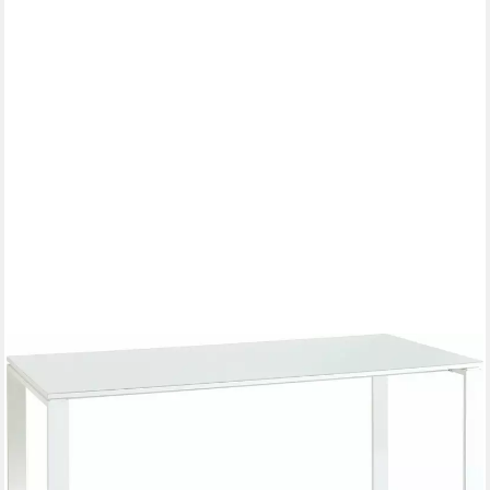
GERMANIA
Schreibtisch GW-Monteria, mit Glasauflage, Metallkufen, Breite
160 cm, Made in Germany
497,44 €
UVP
919,00 €
-46%
lieferbar - in 4-5 Werktagen bei dir