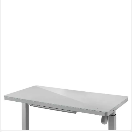
BEGA CONSULT
Computertisch Elektrisch verstellbarer Schreibtisch Stehtisch
LIFT4HOME grau mit USB
553,89 €
UVP
760,50 €
-27%
lieferbar - in 6-7 Werktagen bei dir