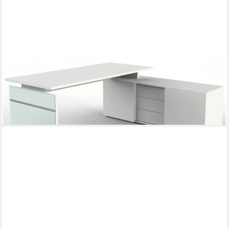
KERKMANN
Schreibtisch Komplettarbeitsplatz Lugano Glas Tisch/Sideboard
weiß
1.136,47 €
lieferbar in 4 Wochen