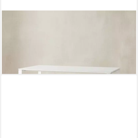
KADIMA DESIGN
Schreibtisch Bürotisch "Muenchen" Glasplatte & Kufengestell
Modern, 160x80 cm Weiß (bis zu 30 kg, Computertisch, Büro
Arbeitszimmer Home Office, Büromöbel), ESG-Sicherheitsglas,
ABS-Kanten Kratzfest, Laptoptisch Made in Germany
809,95 €
UVP
1.130,00 €
-28%
lieferbar - in 6-7 Werktagen bei dir