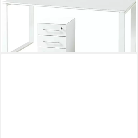
MOEBEL-DICH-AUF
Schreibtisch MONTERREY (Schreibtisch + Rollcontainer), Front
und Oberboden aus Glas
999,00 €
UVP
1.149,00 €
-13%
lieferbar - in 7-9 Werktagen bei dir