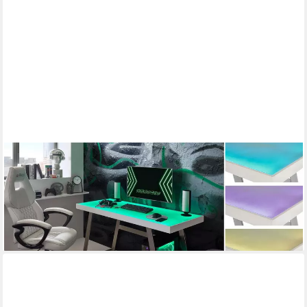
MCA LIVING
Schreibtisch Schreibtisch Tifilis Glasplatte weiß RGB LED Gestell
edelstahoptik
259,00 €
UVP
389,95 €
-34%
lieferbar in 3 Wochen