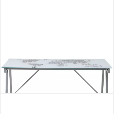
MÖBILIA
Schreibtisch Tullia, mit Weltkartenaufdruck auf der Tischplatte
84,07 €
UVP
362,00 €
-77%
lieferbar - in 6-8 Werktagen bei dir