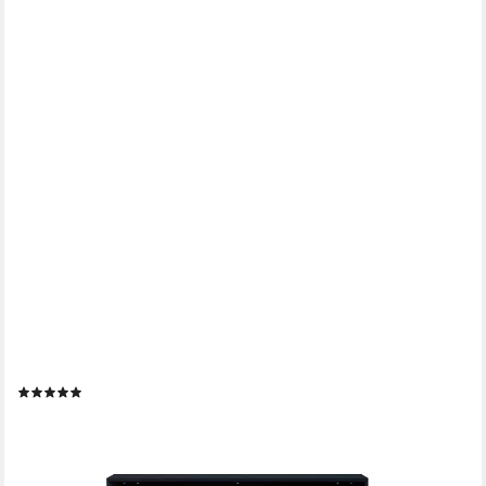
LOFT24
Schreibtisch Marcy, Arbeitstisch, Glastischplatte, Metallgestell in
gold, Breite 120 cm
(1)
179,99 €
499,99 €
-64%
lieferbar - in 5-6 Werktagen bei dir