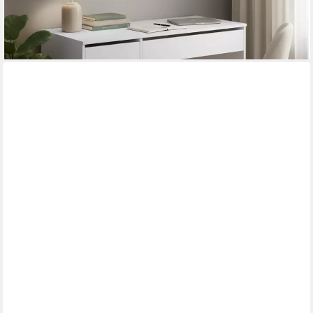
-30%
lieferbar - in 3-4 Werktagen bei dir
KERKMANN
Schreibtisch Artline Transparent, rechteckig, Glastisch, C-Fuß,