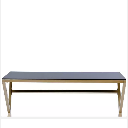
JAHNKE
Schreibtisch XTRA (1-St), Schreib-, Schmink-, Konsolentisch,
Oberplatte aus ESG-Sicherheitsglas
156,66 €
UVP
339,99 €
-54%
lieferbar - in 6-8 Werktagen bei dir