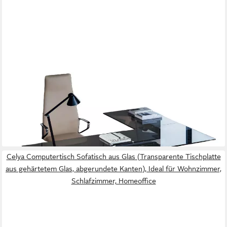
XLMOEBEL
Eckschreibtisch Moderner Glastisch mit Metallgestell für stilvolle
Büros (Eckschreibtisch, 1-St., Eckschreibtisch), Hergestellt in
Europa
5.629,00 €
UVP
7.100,00 €
-21%
lieferbar in 9 Wochen
Celya Computertisch Sofatisch aus Glas (Transparente Tischplatte
aus gehärtetem Glas, abgerundete Kanten), Ideal für Wohnzimmer,
Schlafzimmer, Homeoffice