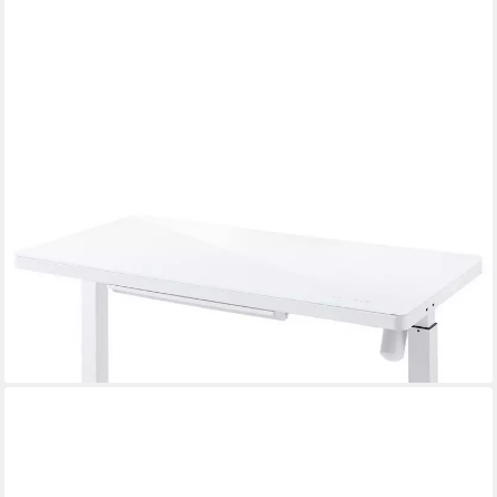
BEGA CONSULT
Computertisch Höhenverstellbarer Schreibtisch elektrisch
LIFT4HOME in weiß mit USB
ab 664,89 €
UVP
760,50 €
-13%
lieferbar - in 6-7 Werktagen bei dir