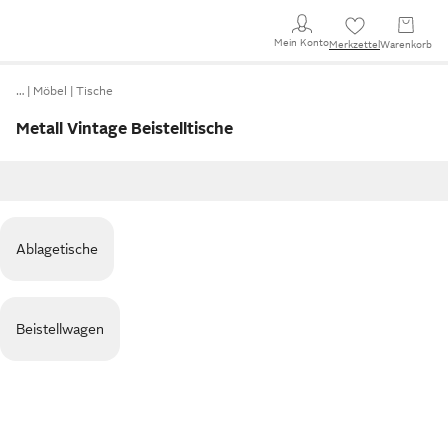
Mein Konto
Merkzettel
Warenkorb
…
Möbel
Tische
Metall Vintage Beistelltische
Ablagetische
Beistellwagen