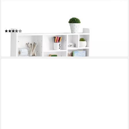
SOBUY
Klapptisch FWT07, Wandregaltisch mit integriertem Regal, Wand
Tisch, Wandklapptisch Schreibtisch Wandschrank Küchentisch
Esstisch Weiß
(7)
66,95 €
99,95 €
-33%
lieferbar - in 3-4 Werktagen bei dir