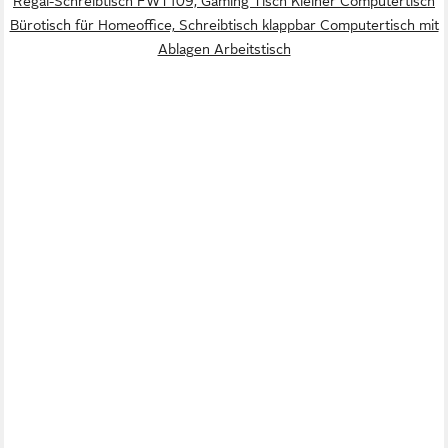
Regal-Schreibtisch FWT109, Gaming Tisch Kleiner Computertisch
Bürotisch für Homeoffice, Schreibtisch klappbar Computertisch mit
Ablagen Arbeitstisch