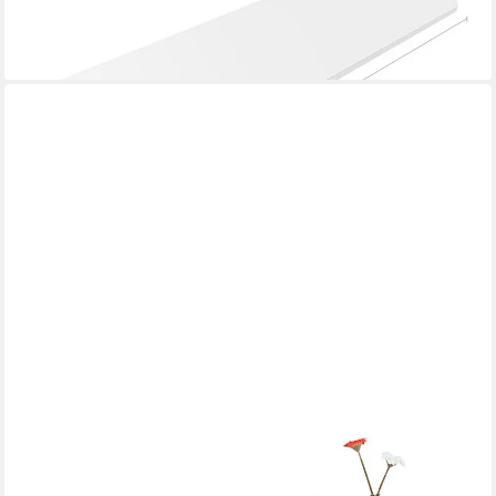
lieferbar - in 5-6 Werktagen bei dir
SOBUY
Klapptisch FWT20, Wandklapptisch mit Drop-Leaf,