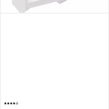
RELAXDAYS
Nachttisch Klemmbarer Nachttisch aus Bambus, weiß
(2)
42,99 €
UVP
69,99 €