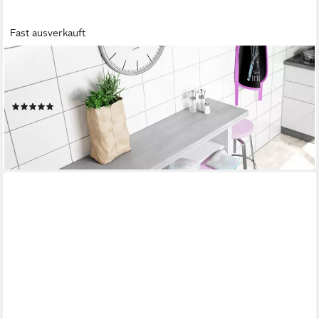
Fast ausverkauft
HABEIG
Küchentisch Esszimmertisch Esstisch Klapptisch Tisch Küche
klappbar weiß 120x70cm, aufklappbar
(4)
157,90 €
269,95 €
-42%
lieferbar - in 2-3 Werktagen bei dir