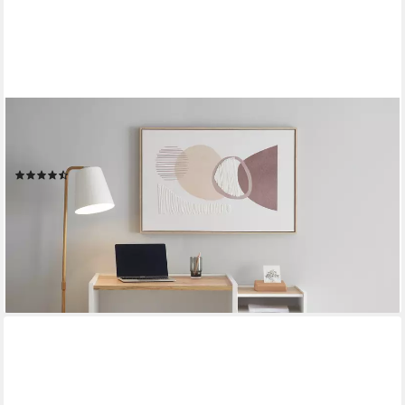
HOME AFFAIRE
Schreibtisch CiTY/GiRON, moderner Computertisch, wohnliches
Home Office, Breite 80 oder 143 cm
(7)
ab 101,32 €
UVP
179,99 €
-44%
lieferbar in 6 Wochen