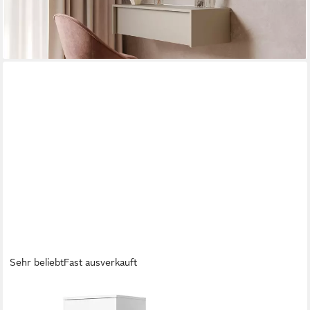
-37%
lieferbar - in 2-3 Werktagen bei dir
Sehr beliebt
Fast ausverkauft
VICCO
Schreibtisch Tessa, Weiß, 122.9 x 52 cm (1-St)