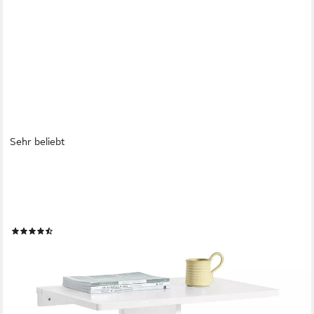
Sehr beliebt
SOBUY
Klapptisch FWT03, Faltbarer Esstisch, Klapptisch für Kleine
Räume, Wandmontage, Wandklapptisch Küchentisch Esstisch
Schreibtisch Kindertisch
(34)
33,79 €
59,95 €
-44%
lieferbar - in 4-5 Werktagen bei dir