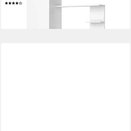
(61)
146,90 €
UVP
185,90 €
-21%
lieferbar - in 4-5 Werktagen bei dir