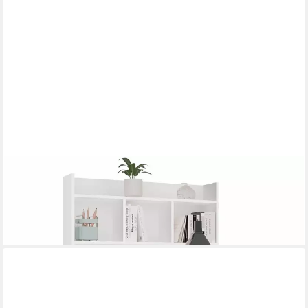
IBONTO
Schreibtisch Computertisch mit Aufsatz, 4 Schubladen und
Ausziehplatte (1 Schreibtisch), Erweiterbare Arbeitsfläche
279,90 €
lieferbar - in 6-8 Werktagen bei dir