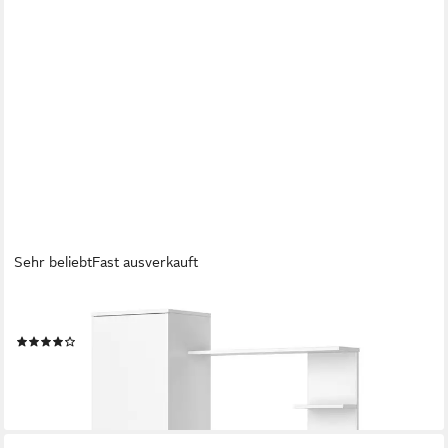
Sehr beliebt
Fast ausverkauft
VICCO
Schreibtisch Tessa, Weiß, 122.9 x 52 cm (1-St)
(61)
146,90 €
UVP
185,90 €
-21%
lieferbar - in 4-5 Werktagen bei dir