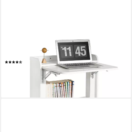
SOBUY
Regal-Schreibtisch FWT92, Klapptisch Schreibtisch klein mit
Regal, Gaming Tisch, Nähtisch, Computertisch klein, Küchentisch
Laptoptisch für Home Office, Klappbar
(2)
ab 59,95 €
99,95 €
-40%
lieferbar - in 4-5 Werktagen bei dir