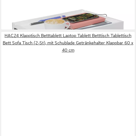
-39%
lieferbar - in 3-4 Werktagen bei dir
HAC24 Klapptisch Betttablett Laptop Tablett Betttisch Tablettisch
Bett Sofa Tisch (2-St), mit Schublade Getränkehalter Klappbar 60 x
40 cm