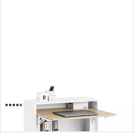
SOBUY
Klapptisch FWT104, Schreibtisch mit Klappbarer Arbeitsfläche,
Platzsparende, mit Regalböden, Computertisch Schreibtisch
Arbeitstisch für Homeoffice
(11)
59,95 €
99,95 €
-40%
lieferbar - in 4-5 Werktagen bei dir