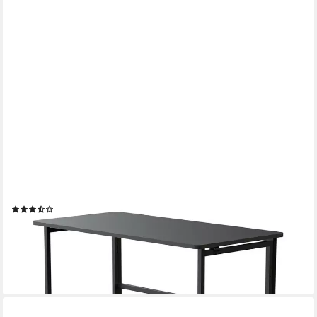
MACLEAN
Schreibtisch MC-1250 Klapptisch mit Rädern, Tischplatte100x50
cm, Klappfunktion
(3)
55,00 €
UVP
87,00 €
-37%
lieferbar - in 3-4 Werktagen bei dir