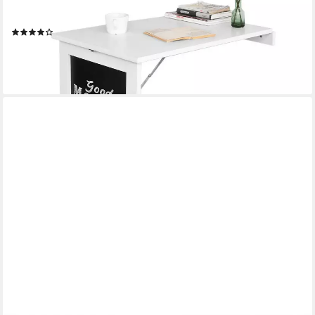
Platzsparender Klapptisch, Wandtisch mit Tafel Esstisch
Küchentisch Memoboard
(23)
48,95 €
69,95 €
-30%
lieferbar - in 4-5 Werktagen bei dir