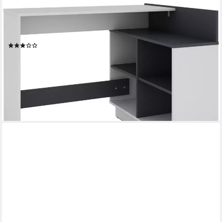
BYLIVING
Eckschreibtisch Bern, platzsparender Schreibtisch, rechts und
links montierbar, 102x80cm.
(2)
89,50 €
UVP
169,99 €
-47%
lieferbar - in 6-8 Werktagen bei dir