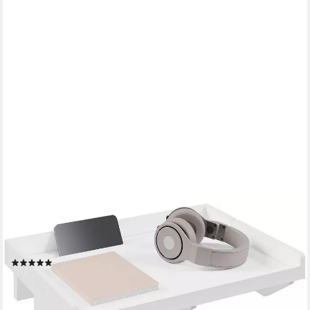
EUGAD
Nachttisch (1-St), Bettablage zum Einhängen, für Hochbett
Etagenbett
(3)
23,99 €
UVP
35,99 €
-33%
lieferbar - in 4-5 Werktagen bei dir