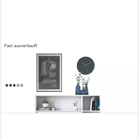
Fast ausverkauft
SKYE DECOR
Arbeitstisch >>Study-Station<< (1-St., 1-tlg.Arbeitsbereich),
Schreibtisch mit Regal & viel Stauraum,Platzsparende 2-in-1
Lösung
(28)
99,00 €
164,00 €
-40%
lieferbar - in 6-8 Werktagen bei dir