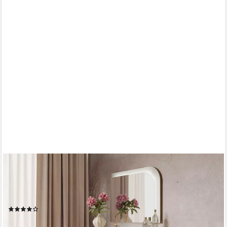
OTTO HOME
Schminktisch NAANCY wandhängender Frisiertisch mit Spiegel,
Beleuchtung, cashmere, KOOSmetiktisch mit Schublade, LED,
Soft-Close, B/T/H 93/35/23,2 cm
(1)
169,99 €
UVP
269,00 €