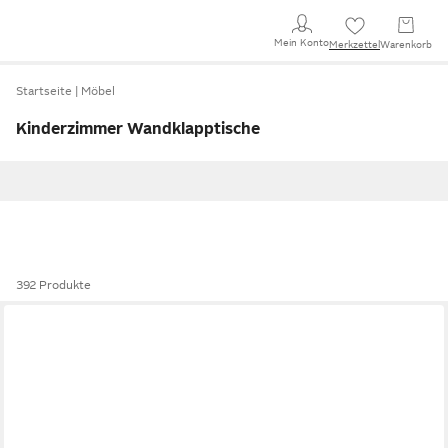
Mein Konto
Merkzettel
Warenkorb
Startseite
Möbel
Kinderzimmer Wandklapptische
392 Produkte