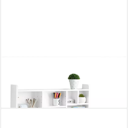
SOBUY
Klapptisch FWT07-II, Wandregaltisch mit integriertem Regal,
Wand Tisch, Wandklapptisch Schreibtisch Wandschrank
Küchentisch Esstisch Weiß
66,95 €
UVP
119,95 €
-44%
lieferbar - in 4-5 Werktagen bei dir