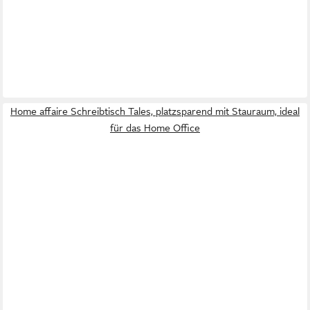
Home affaire Schreibtisch Tales, platzsparend mit Stauraum, ideal
für das Home Office