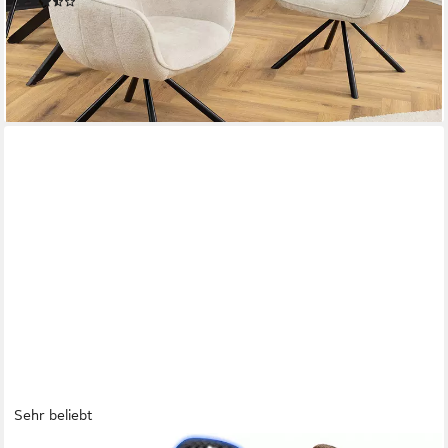
(3)
99,95 €
UVP
129,95 €
-23%
lieferbar - in 3-4 Werktagen bei dir
Sehr beliebt