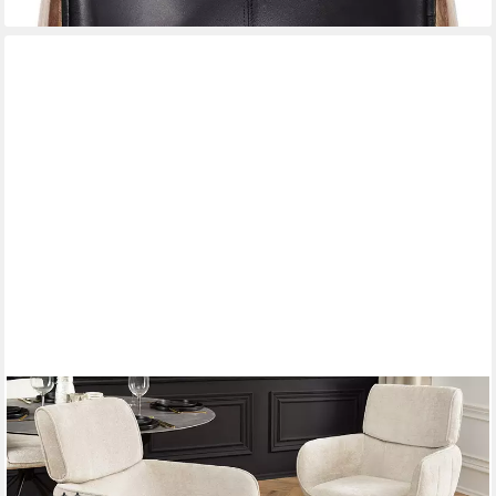
RIESS-AMBIENTE
Drehstuhl UNIQUE champagner/schwarz – Chenille, mit
Armlehne, Metallgestell (Einzelartikel, 1 St), 180° drehbar mit
Rückholmechanik – ideal für Esszimmer oder Büro