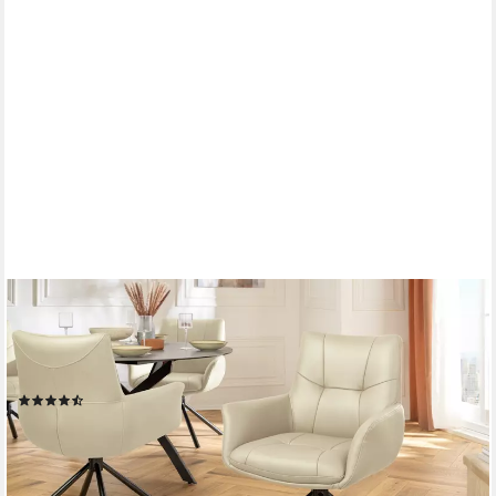
RIESS-AMBIENTE
Drehstuhl SIGNATURE beige /schwarz - Echtleder, Metall, 360°
drehbar, Federkern (Einzelartikel, 1 St), Armlehnen-Polsterstuhl -
ideal für Wohn-, Arbeits-, Esszimmer & Büro
(5)
199,95 €
lieferbar - in 6-7 Werktagen bei dir
+1