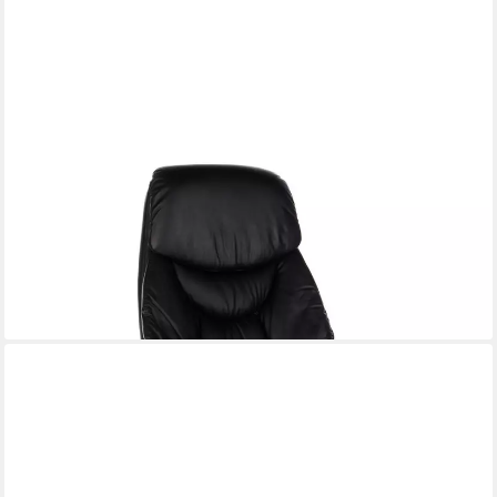
HJH OFFICE
Drehstuhl Luxus Chefsessel Prado Kunstleder mit Armlehnen (1
St), Profi Bürostuhl Schreibtischstuhl ergonomisch
379,90 €
lieferbar - in 6-7 Werktagen bei dir