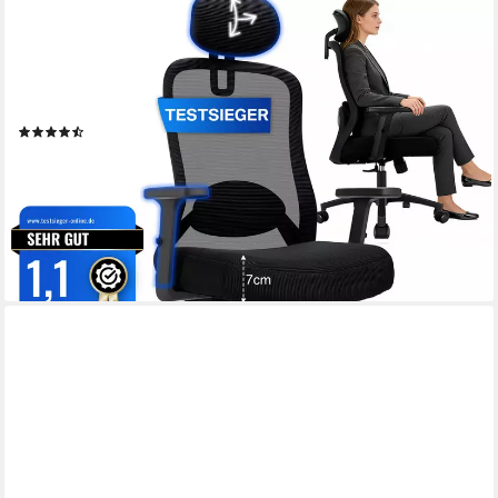
MILACYEE
Bürostuhl Chefsessel Wippfunktion 200kg belastbar
ergonomisch,Bürostuhl (Verstellbare und feststellbare
Lendenstütze + Kopfstütze + höhenverstellbare Armlehnen),
maximale Neigung bis 130°.
(78)
89,98 €
UVP
399,99 €
-78%
lieferbar - in 5-6 Werktagen bei dir