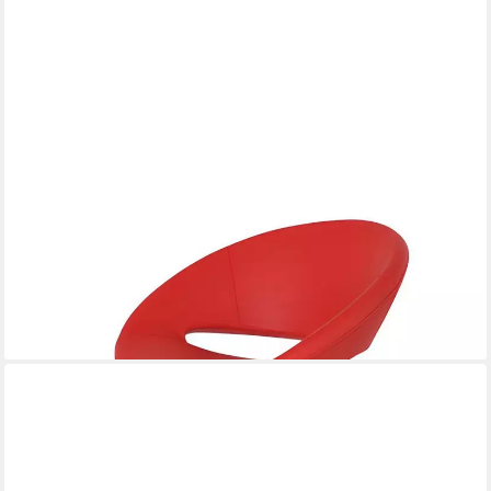
XLMOEBEL
Bürostuhl Designer Roter Lederstuhl Exklusiver Stilvoller
Drehsessel, Made in Europa
904,00 €
UVP
1.200,00 €
-25%
lieferbar in 10 Wochen