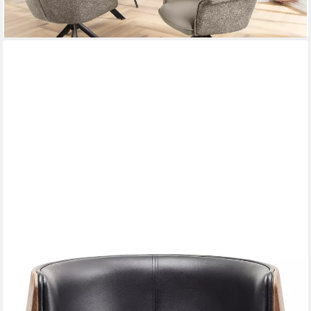
KARE DESIGN
Drehstuhl Club Walnut
599,00 €
lieferbar - in 6-7 Werktagen bei dir