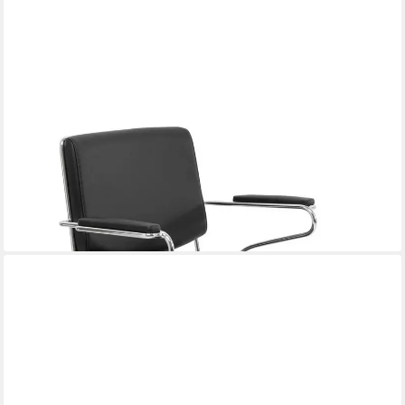
KARE DESIGN
Bürostuhl Dottore, Höhenverstellbar, 360-Grad drehbar
399,00 €
lieferbar - in 6-7 Werktagen bei dir