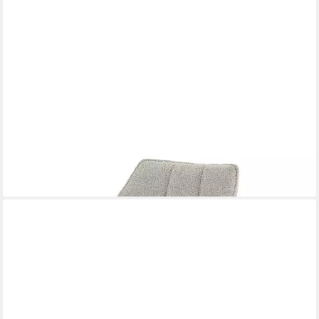
VINTAGEHAUS
Drehstuhl Esszimmerstuhl Raster drehbar Bouclé Armlehnstuhl
199,00 €
lieferbar - in 5-6 Werktagen bei dir