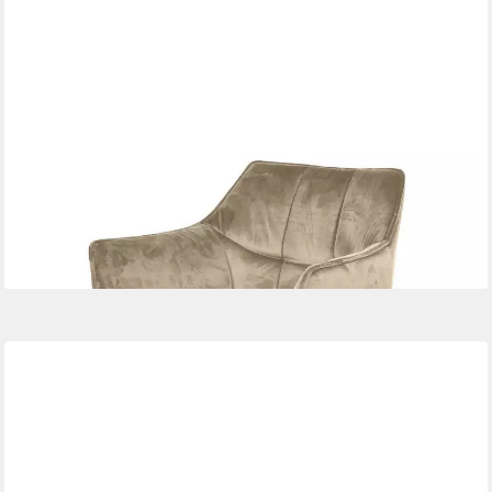
VINTAGEHAUS
Drehstuhl Esszimmerstuhl Drehstuhl Raster Armlehnen Samt
199,00 €
lieferbar - in 5-6 Werktagen bei dir