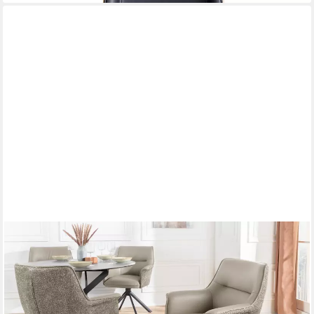
RIESS-AMBIENTE
Drehstuhl LE GRAND taupe – Echtleder, Strukturstoff, 180°
drehbar, mit Armlehne (Einzelartikel, 1 St), mit Metallgestell &
Auto-Return-Funktion – ideal für Deinen Esstisch
199,95 €
lieferbar - in 3-4 Werktagen bei dir