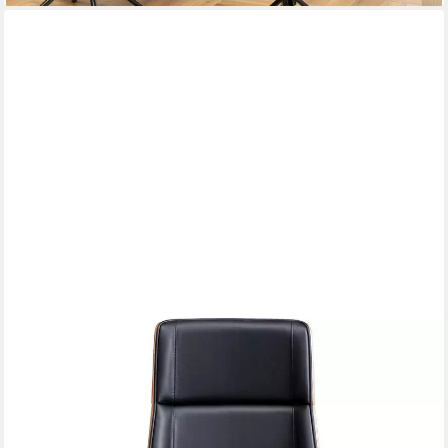
KARE DESIGN
Bürostuhl Rouven, Höhenverstellbar, 360 Grad drehbar
399,00 €
UVP
499,00 €
-20%
lieferbar - in 6-7 Werktagen bei dir