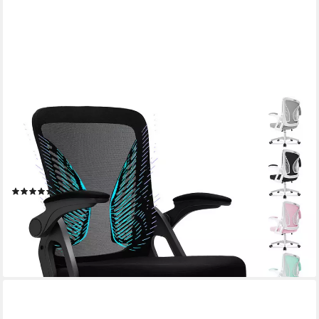
MILACYEE
Bürostuhl Ergonomischer Bürostuhl mit 90° klappbaren,
gepolsterten Armlehnen (Höhenverstellbarer Atmungsaktiv
Chefsessel mit geräuscharmen Rollen,Drehstuhl mit dynamische
Rückenstütze), Platzsparend, Atmungsaktives Mesh, 150 kg
(276)
Belastbarkeit
54,98 €
UVP
199,99 €
-73%
lieferbar - in 5-6 Werktagen bei dir
+2