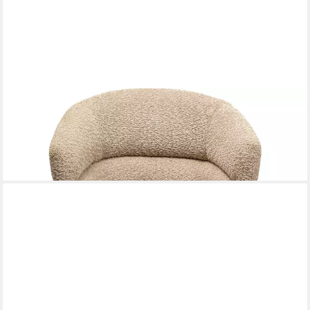
KARE DESIGN
Drehstuhl Tasty
249,00 €
UVP
299,00 €
-17%
lieferbar - in 6-7 Werktagen bei dir