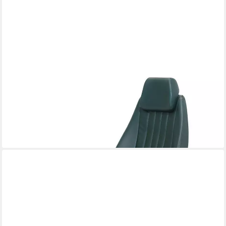
XLMOEBEL
Bürostuhl Designer Drehstuhl aus luxuriösem Leder für das
Arbeitszimmer, Made in Europa
1.609,00 €
UVP
2.000,00 €
-20%
lieferbar in 10 Wochen