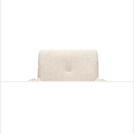
KARE DESIGN
Drehstuhl Hilla
349,00 €
lieferbar - in 6-7 Werktagen bei dir