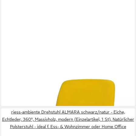
XLMOEBEL
Bürostuhl Designer Polsterstuhl in Gelb aus hochwertigem Textil
(1 St), Hergestellt in Europa
1.029,00 €
UVP
1.300,00 €
-21%
lieferbar in 10 Wochen
riess-ambiente Drehstuhl ALMARA schwarz/natur - Eiche,
Echtleder, 360°, Massivholz, modern (Einzelartikel, 1 St), Natürlicher
Polsterstuhl - ideal f. Ess- & Wohnzimmer oder Home Office