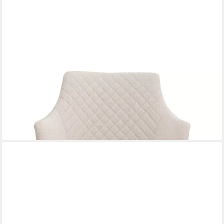
KARE DESIGN
Drehstuhl Coco Wood
299,00 €
lieferbar - in 6-7 Werktagen bei dir