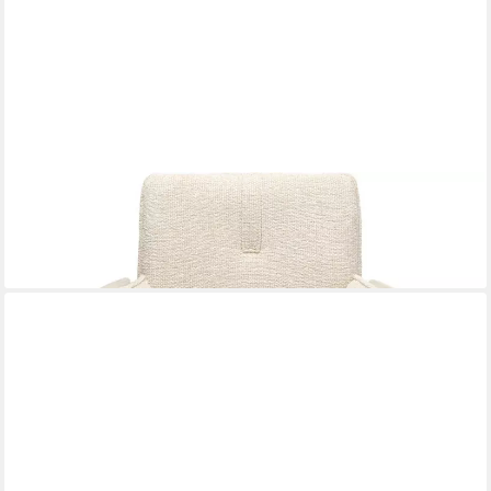
KARE DESIGN
Drehstuhl Hilla
349,00 €
lieferbar - in 6-7 Werktagen bei dir