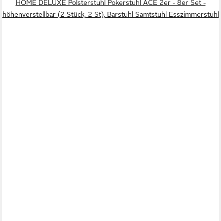
HOME DELUXE Polsterstuhl Pokerstuhl ACE 2er - 8er Set -
höhenverstellbar (2 Stück, 2 St), Barstuhl Samtstuhl Esszimmerstuhl