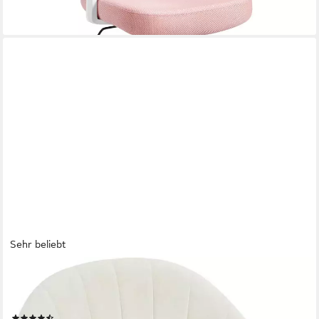
Sehr beliebt
WOLTU
Bürostuhl (1 St), ergonomisch, Schminkstuhl, Schreibtischstuhl
150 kg belastbar
(43)