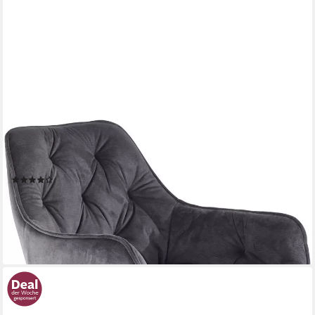
HELA
Esszimmerstuhl BIRTE (Set, 1 St), Drehfunktion, als Einzelstuhl
oder im 2er-Set
(14)
ab 110,22 €
UVP
300,99 €
-63%
lieferbar - in 5-6 Werktagen bei dir