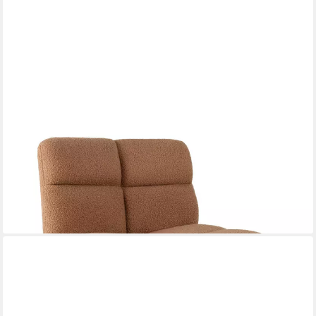
COSTWAY
Bürostuhl, ohne Armlehnen, höhenverstellbarer Drehstuhl, 160
105,99 €
UVP
159,99 €
-34%
lieferbar - in 3-4 Werktagen bei dir