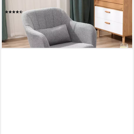
Loungesessel), für Schlafzimmer, Wohnzimmer, Grau
(15)
80,90 €
UVP
202,90 €
-60%
lieferbar - in 2-3 Werktagen bei dir