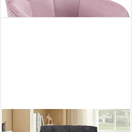
lieferbar - in 3-4 Werktagen bei dir
+4
VANKEL
Drehstuhl Bürostuhl ergonomisch mit Rollen & klappbaren
Armlehnen, Breiter Schreibtischstuhl mit Air-Lordosenstütze,