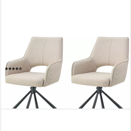
HOME AFFAIRE
Drehstuhl BELLEVILLE, 2er Set, mit Metallgestell in matt
schwarz (Set, 2 St), in verschiedenen Farben, Belsatbarkeit pro
Stuhl 120 kg, 360° drehbar
(2)
269,99 €
UVP
626,00 €
(135,00 €/ 1 Stk)
-57%
lieferbar - in 6-8 Werktagen bei dir