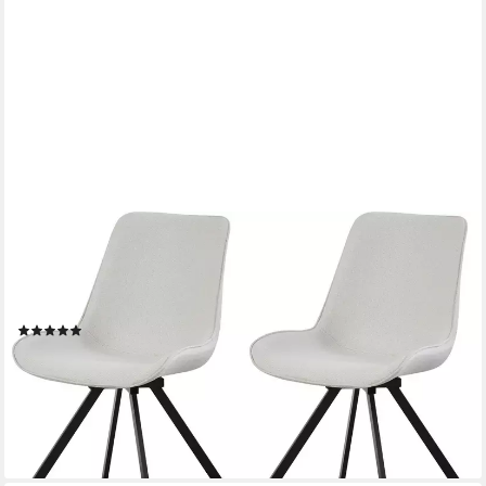
HOME AFFAIRE
Drehstuhl INUVIK, 2er Set, mit Metallgestell in matt schwarz
(Set, 2 St), in verschiedenen Farben, Belsatbarkeit pro Stuhl 120
kg, 360° drehbar
(1)
219,99 €
UVP
521,00 €
(110,00 €/ 1 Stk)
-58%
lieferbar - in 6-8 Werktagen bei dir