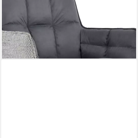
HELA
Drehstuhl POMBA (1 St), 360° drehbar, höhenverstellbar,
Federkorb, Armlehnen, 140kg belastbar
ab 219,99 €
UVP
379,99 €
-42%
lieferbar - in 5-6 Werktagen bei dir