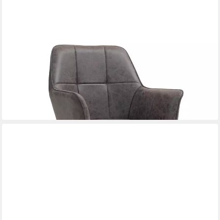
SVITA
Bürostuhl GREG, Schreibtischstuhl, höhenverstellbar, drehbar,
Kunstleder, Schwarz
89,99 €
129,99 €
-31%
lieferbar - in 4-5 Werktagen bei dir