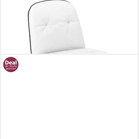
COSTWAY
Drehstuhl, Drehstuhl mit Rollen, Wippfunktion &
Kunstlederpolster
ab 92,99 €
UVP
159,99 €
-42%
lieferbar - in 2-3 Werktagen bei dir