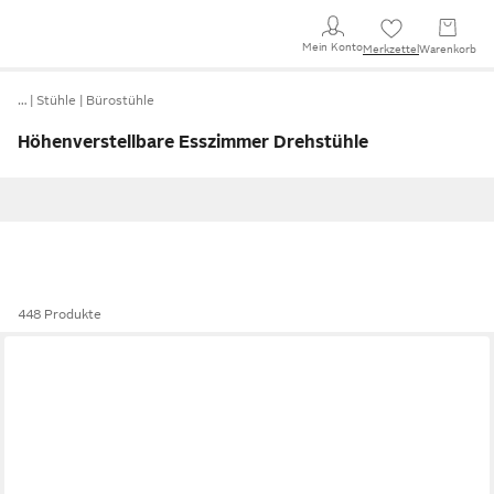
Mein Konto
Merkzettel
Warenkorb
…
Stühle
Bürostühle
Höhenverstellbare Esszimmer Drehstühle
448 Produkte