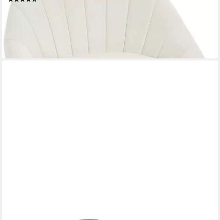
54,14 €
UVP
107,99 €
-50%
lieferbar - in 3-4 Werktagen bei dir