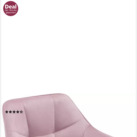
WOLTU
Bürostuhl (1 St), Homeoffice Stuhl, höhenverstellbar, Samtsitz
(54)
64,58 €
UVP
132,99 €
nur bis Dienstag
-51%