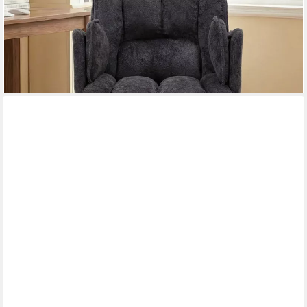
150 kg
159,99 €
UVP
399,99 €
-60%
lieferbar - in 5-6 Werktagen bei dir