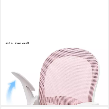
Fast ausverkauft
ZAISZE
Bürostuhl Ergonomisch, Schreibtischstuhl mit Atmungsaktiver
Rückenlehne (Chefsessel aus Mesh, Drehstuhl 360°,
Verstellbarer Armlehnen, Höhenverstellbar), Einstellbarer für
maximale Bewegungsfreiheit
60,99 €
UVP
239,99 €
-75%
lieferbar - in 3-4 Werktagen bei dir
+2