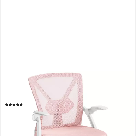
YAHEETECH
Drehstuhl Höhenverstellbarer Bürostuhl Mesh-Stuhl,
Schreibtischstuhl mit Hochklappbaren Armlehnen &
Wippfunktion
(6)
52,99 €
UVP
99,99 €
-47%
lieferbar - in 4-5 Werktagen bei dir