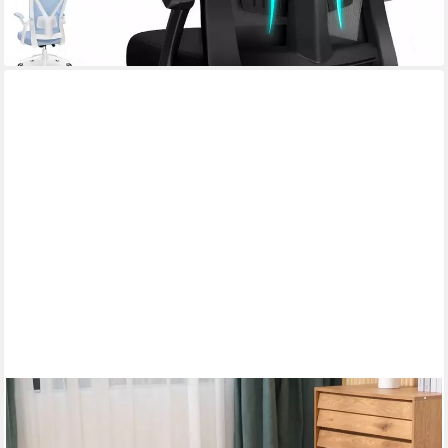
lieferbar - in 4-5 Werktagen bei dir
HOMCOM
Relaxsessel Loungesessel mit Metallrahmen Lesesessel mit
Mikrotuch (gepolstert Drehstuhl, 1-St., höhenverstellbar