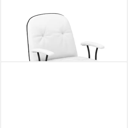
COSTWAY
Drehstuhl, Ergonomisch, mit gepolsterten Armlehnen & breitem
Sitz
103,99 €
UVP
165,99 €
-37%
lieferbar - in 2-3 Werktagen bei dir