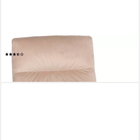
DUO COLLECTION
Drehstuhl Fina
(2)
98,67 €
UVP
229,99 €
-57%
lieferbar - in 6-8 Werktagen bei dir