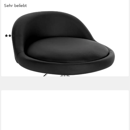
Sehr beliebt
WOLTU
Bürostuhl, mit Rollen Drehhocker höhenverstellbar Sitzhöhe 43-
54,5 cm
(60)
ab 28,24 €
UVP
66,99 €
nur bis Dienstag
-58%
lieferbar - in 3-4 Werktagen bei dir