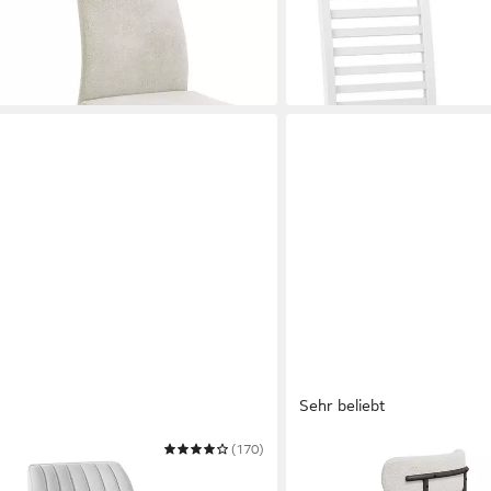
-35%
in 4-5 Werktagen bei dir
Sehr beliebt
(170)
HAWTHYHOME
et – Polsterstühle, Moderner
Esszimmerstuhl Runder Pol