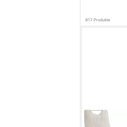
817 Produkte
HOME AFFAIRE
Esszimmerstuhl Milan
169,99 €
UVP
319,99 €