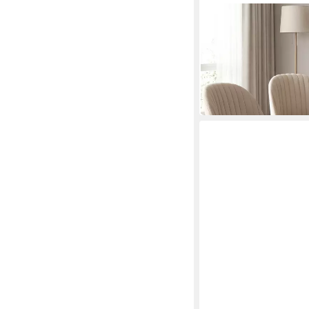
GUYII
Esszimmerstuhl 4er Se
Küchenstuhl
299,99 €
UVP
470,00 €
(75,00 €/ 1 Stk)
-36%
in 4-5 Werktagen bei dir