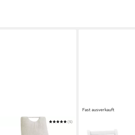
Fast ausverkauft
(5)
COSTWAY
o
Esszimmerstuhl
124,49 €
UVP
192,99 €