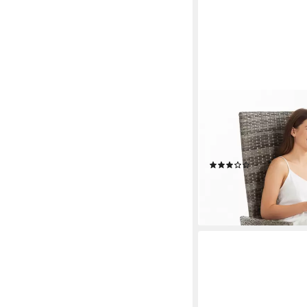
MUCOLA
Rattanstuhl Verstellb
Polyrattan Gartenmöbel
Rückenlehne
(5)
94,80 €
UVP
241,90 €
-61%
lieferbar - in 3-4 Werktag