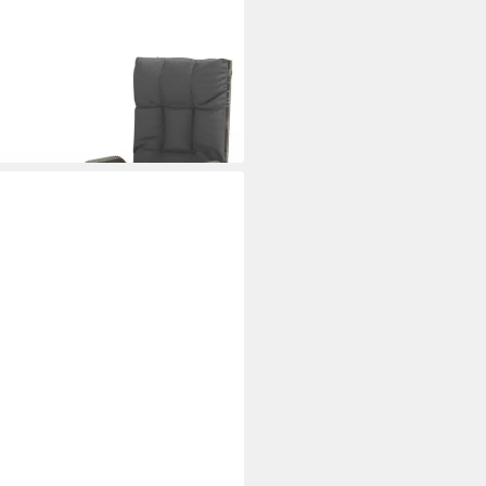
ühle 2 Stk. mit Tisch Grau Poly
i dir