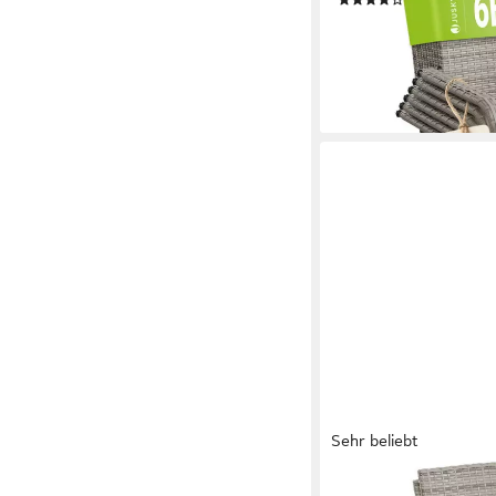
(74)
ab 161,48 €
199,99 €
-19%
lieferbar - in 3-4 Werktag
Sehr beliebt
JUSKYS