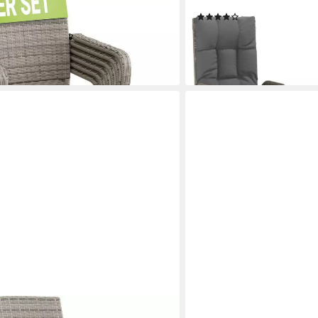
Rattan (3 St)
(6)
232,99 €
lieferbar - in 4-5 Werktagen be
en bei dir
VIDAXL