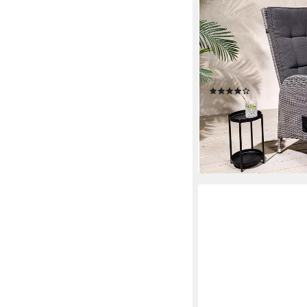
RIESS-AMBIENTE
Gartenstuhl SYLT grau
inkl. Kissen, wetterfest
verstellbarer Rückenle
Garten
(2)
159,95 €
UVP
259,00 €
-38%
lieferbar - in 4-5 Werktag