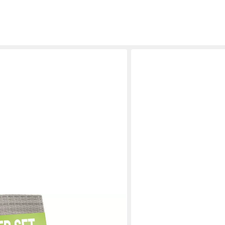
VIDAXL
, stapelbar, modern, leicht und stabil
Gartenstuhl Garten-Relaxst