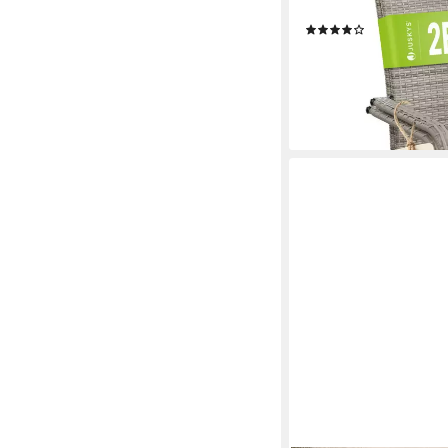
Gartenstuhl Yoro (2 St)
(74)
ab 64,98 €
79,99 €
-19%
lieferbar - in 3-4 Werktag