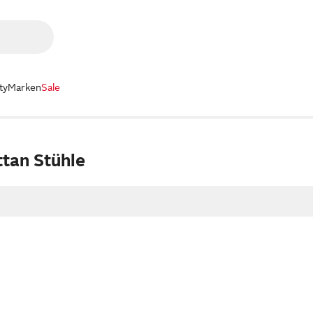
ty
Marken
Sale
ttan Stühle