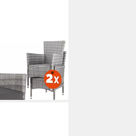
ttan 2er Set Stapelbar 7cm
eit
i dir