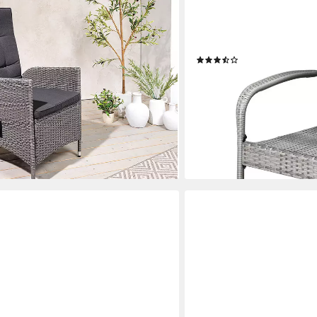
CASARIA
 - Outdoor-Stoff, Rattan, Armlehne,
Gartenstuhl, Stapelbar We
 (Einzelartikel, 1 St), mit
160kg Garten Terrasse Ba
(13)
hne - ideal für Terrasse, Balkon oder
ab 119,95 €
lieferbar - in 3-4 Werktagen be
en bei dir