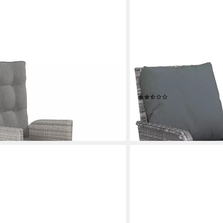
VIDAXL
itionsstuhl Rio Verstellsessel
Gartenstuhl Gartenstuhl m
tuhl, verstellbarer Rückenlehne
St)
(2)
ab 127,99 €
lieferbar - in 4-5 Werktagen be
en bei dir