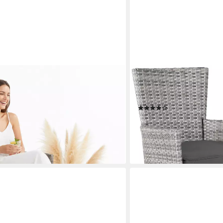
CASARIA
arer Garten Relaxsessel Grau
Gartenstuhl (2 St), Polyra
 (Stück, 1 St), Verstellbare
Auflagen 160kg Belastbark
(11)
149,95 €
lieferbar - in 3-4 Werktagen be
en bei dir