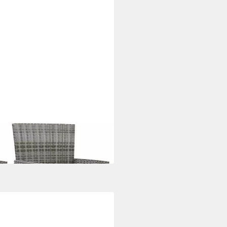
it Kissen 2 Stk. Poly Rattan
i dir