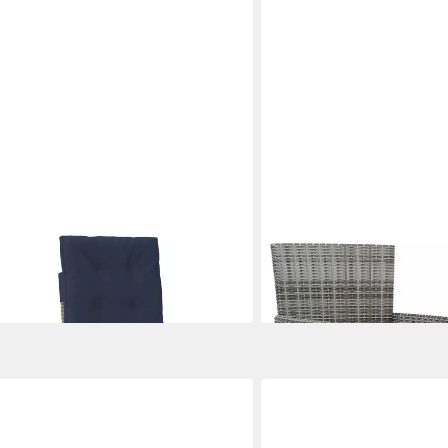
VIDAXL
el mit Kissen 2 Stk. Verstellbar
Gartenstuhl Gartenstühle m
Grau (2 St)
94,99 €
lieferbar - in 4-5 Werktagen be
en bei dir