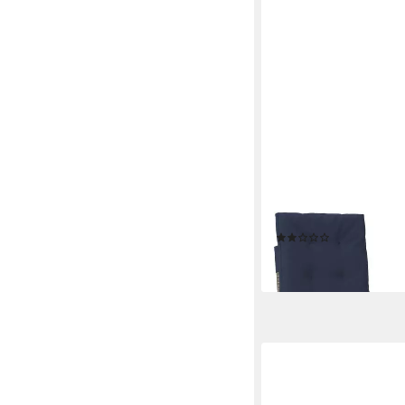
VIDAXL
Gartenstuhl Gartensess
Grau Poly Rattan
(2)
ab 140,99 €
lieferbar - in 4-5 Werktag