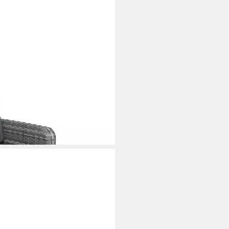
it Fußhocker Grau Poly Rattan (1
i dir