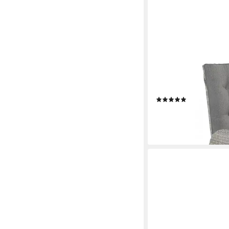
DASMÖBELWERK
Gartenstuhl Dining Pos
Gartenstuhl Esstischs
(1)
179,90 €
UVP
259,90 €
-31%
lieferbar - in 6-7 Werktag