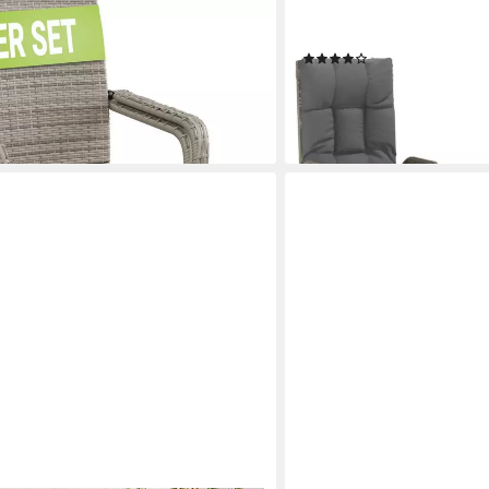
, stapelbar, modern, leicht und stabil
Gartenstuhl Garten-Relaxst
Rattan (3 St)
(6)
232,99 €
lieferbar - in 4-5 Werktagen be
en bei dir