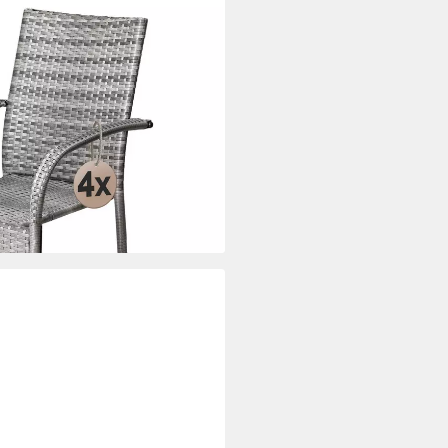
tterfest Polyrattan Outdoor
lkon
i dir