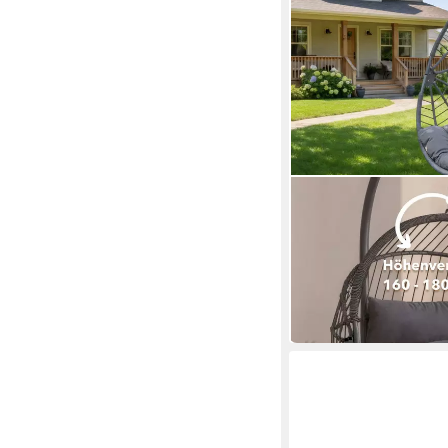
AREBOS
Hängesessel höhenvers
belastbar bis 130 kg
118,90 €
UVP
199,90 €
nur bis Dienstag
-41%
in 2-3 Werktagen bei dir