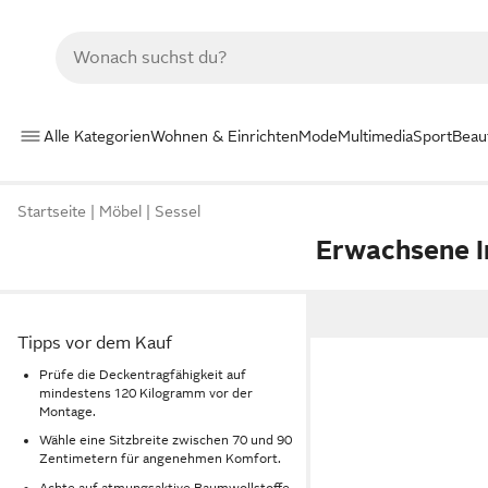
Alle Kategorien
Wohnen & Einrichten
Mode
Multimedia
Sport
Beau
Startseite
Möbel
Sessel
Erwachsene I
Tipps vor dem Kauf
Prüfe die Deckentragfähigkeit auf
mindestens 120 Kilogramm vor der
Montage.
Wähle eine Sitzbreite zwischen 70 und 90
Zentimetern für angenehmen Komfort.
Achte auf atmungsaktive Baumwollstoffe