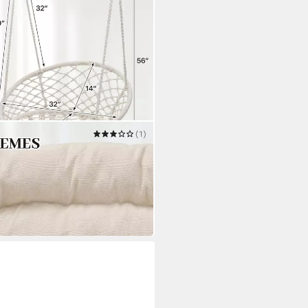
(1)
it Kissen, S-Haken –