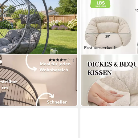
Fast ausverkauft
(11)
BLINGBIN
tellbar - für Indoor & Outdoor
Hängesessel Hängestuhl m
Hängemattenstuhl
57,99 €
UVP
99,99 €
-42%
in 4-5 Werktagen bei dir