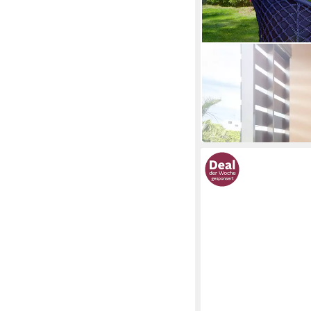
KESSER
Hängesessel
49,80 €
in 4-5 Werktagen bei dir