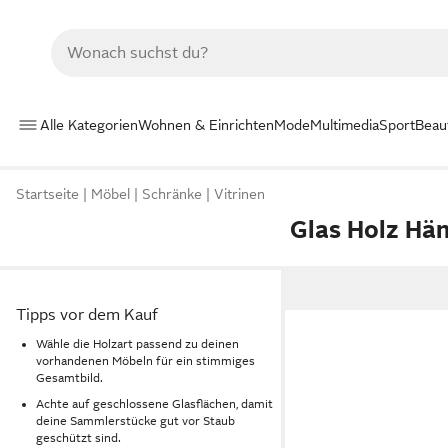
Alle Kategorien
Wohnen & Einrichten
Mode
Multimedia
Sport
Beau
Startseite
Möbel
Schränke
Vitrinen
Glas Holz Hän
Tipps vor dem Kauf
Wähle die Holzart passend zu deinen
vorhandenen Möbeln für ein stimmiges
Gesamtbild.
Achte auf geschlossene Glasflächen, damit
deine Sammlerstücke gut vor Staub
geschützt sind.