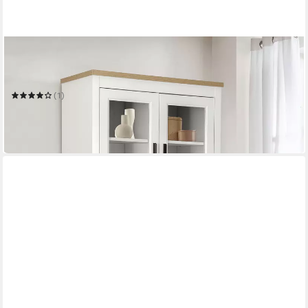
OTTO HOME
Standvitrine Rigny
79 x 180 x 39 cm
B/H/T
(1)
259,99 €
UVP
599,99 €
-57%
in 5-6 Werktagen bei dir