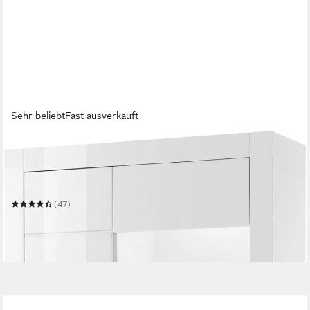
Sehr beliebt
Fast ausverkauft
HOME AFFAIRE
Vitrine Bianco, moderne Standvitrine, Vitrinenschrank,
Glasvitrine
100 x 198 x 35 cm
B/H/T
(47)
399,99 €
UVP
709,99 €
-44%
in 9-11 Werktagen bei dir