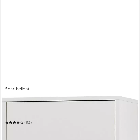
Sehr beliebt
HOME AFFAIRE
Vitrine City/Giron, moderner Hochschrank, Glasvitrine
50 x 197 x 40 cm
B/H/T
(52)
219,99 €
UVP
389,99 €
-44%