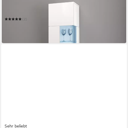
Vitrine Egypt
45 x 190 x 34,6 cm
B/H/T
(2)
269,99 €
UVP
418,00 €
-35%
lieferbar in 3 Wochen
Sehr beliebt