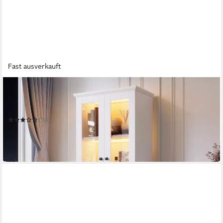
Fast ausverkauft
MERAX
Standvitrine schmal Vitrinen mit LED und USB-Anschluss
Mehrere Größen
(10)
169,99 €
UVP
309,99 €
-45%
in 6-7 Werktagen bei dir