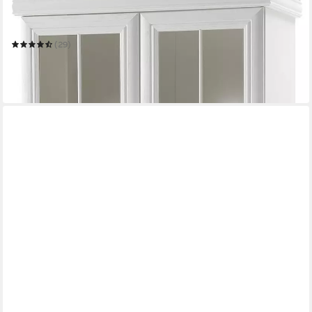
Glasvitrine
88 x 192 x 40 cm
B/H/T
(29)
489,99 €
UVP
859,99 €
-43%
in 9-11 Werktagen bei dir