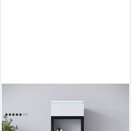
HOME AFFAIRE
Vitrine Vera, Glasvitrine, Höhe 130 cm, in verschiedenen
Farbausführungen
30 x 130 x 33 cm
B/H/T
(5)
129,99 €
UVP
199,00 €
-35%