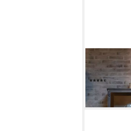
WOOOD
Vitrine Exhibit Metall
45 cm Wandbefestigun
Boden, Pfleigleicht
(3)
ab 819,00 €
lieferbar in 3 Wochen