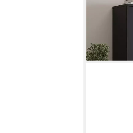
Vitrineschrank Vitrin
verstellbar, Glastür, M
229,99 €
UVP
521,99 €
nur diesen Monat
-56%
lieferbar - in 6-8 Werktag