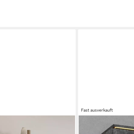
Fast ausverkauft
OTTO HOME
e 80 cm, moderner griffloser
Vitrine India,Höhe 160cm st