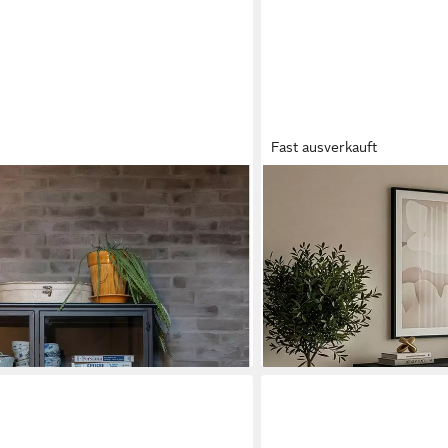
Fast ausverkauft
EN.CASA
 pulverbeschichtet, H 173 x B 99 x D
Standvitrine »Vinterhavn«
g empfohlen, Tragkraft 20 kg pro
Schwarz
202,99 €
UVP
225,99 €
-10%
lieferbar - in 4-5 Werktagen be