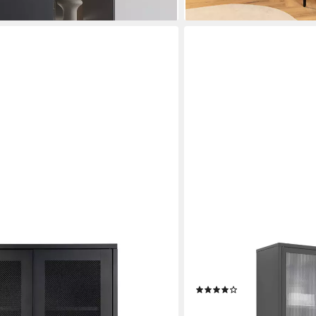
MEIN-REGAL
ourne 2 Gittertüren 80x40x120 cm
Standvitrine PARIS Schwarz
es Metallregal mit 5 Fachböden für
Schubladen stabil Hochsc
(1)
ation
325,94 €
lieferbar - in 3-4 Werktagen be