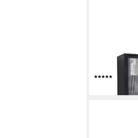
COEMO
Standvitrine TOKIO S
Metalltüren Vitrine m
(2)
279,99 €
lieferbar - in 3-4 Werktag