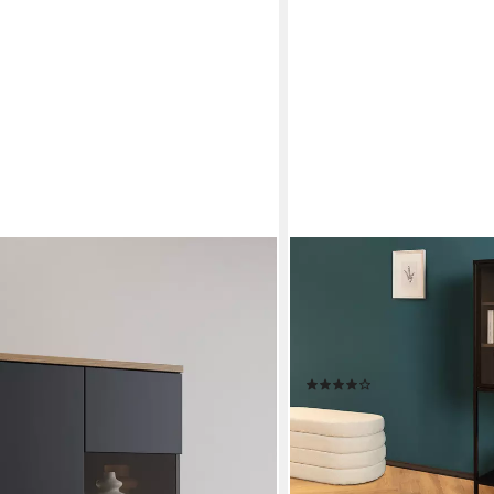
RIESS-AMBIENTE
80 cm, moderner griffloser
Vitrine DURA STEEL 150c
 mit viel Stauraum, Einlegeböden
Metall & Glas im Loft Desig
1 Regalboden · 2 Türen mi
Wohnzimmer
(1)
99,95 €
lieferbar - in 3-4 Werktagen be
en bei dir