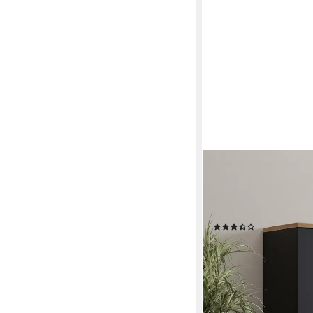
OTTO HOME
Vitrine Modo, Breite 
Vitrineschrank Vitrine
verstellbar, Glastür
(12)
249,99 €
UVP
444,99 €
-44%
lieferbar - in 6-8 Werktag