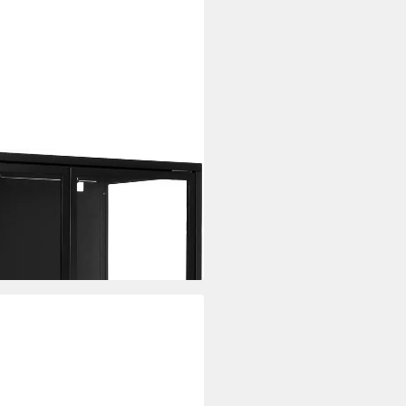
s Metall, mit Glastüren und 4
i dir