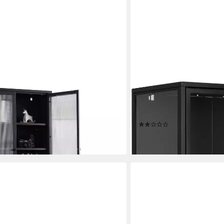
ACTONA GROUP
chwarz Vitrinenschrank Glastüren
Vitrine New York schwarze
odern H: 180 cm
Fächern, Höhe 180cm
(2)
499,48 €
en bei dir
lieferbar - in 6-8 Werktagen be