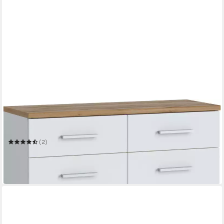
LIVING CHARM
Schuhkommode Hola
90 x 88 x 33,2 cm
B/H/T
(2)
167,99 €
UVP
249,00 €
-33%
lieferbar in 2 Wochen