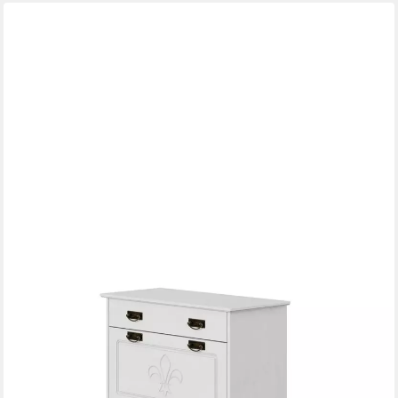
OTTO HOME
Schuhkommode Lille Schuhkipper, ca. 8 Paar Schuhe,
Metallgriffe in Jugendstil Optik
81 x 93 x 37 cm
B/H/T
254,96 €
UVP
321,99 €
-21%