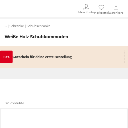
Mein Konto
Merkzettel
Warenkorb
…
Schränke
Schuhschränke
Weiße Holz Schuhkommoden
10 €
Gutschein für deine erste Bestellung
32 Produkte