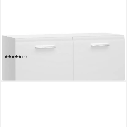
LIVING CHARM
Schuhkommode Merano
89,9 x 120 x 36 cm
B/H/T
(4)
ab 181,99 €
UVP
249,00 €
-27%
lieferbar in 2 Wochen