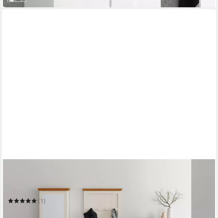
OTTO HOME
Schuhkommode Selma
90 x 115 x 30 cm
B/H/T
(1)
319,99 €
UVP
579,99 €