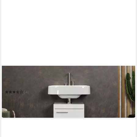
WELLTIME
Waschbeckenunterschrank Avena
Mehrere Größen
(4)
ab 94,99 €
UVP
129,00 €
-26%
in 6-8 Werktagen bei dir