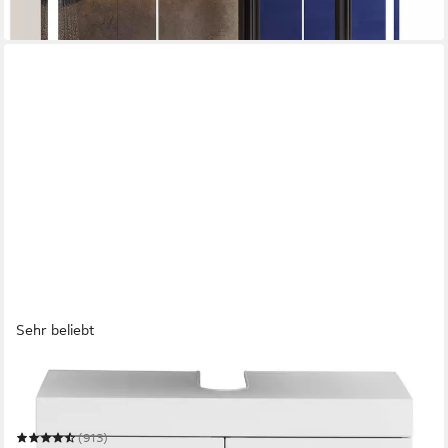
-37%
in 5-6 Werktagen bei dir
Sehr beliebt
WELLTIME
Waschbeckenunterschrank Avena
60 x 56 x 34 cm
B/H/T
(913)