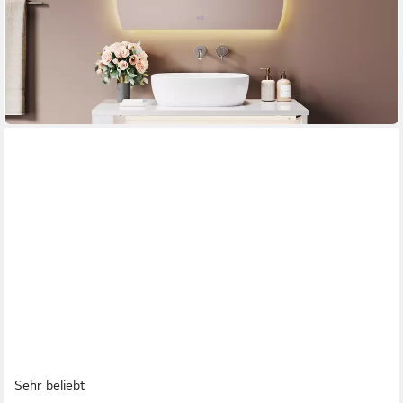
Waschbeckenunterschrank Waschbeckenunterschrank Breite
60 cm mit Sensorleuchte
60 x 60 x 30 cm
B/H/T
ab 78,99 €
UVP
103,99 €
-24%
in 6-7 Werktagen bei dir
Sehr beliebt