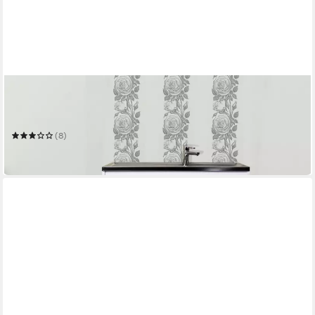
RESPEKTA
Spülenschrank Respekta Komplettspüle mit Drehtür 100 x 50
cm
(8)
112,99 €
in 3-4 Werktagen bei dir