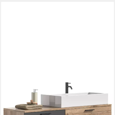
XONOX.HOME
Waschtisch-Set Mason
140 x 62 x 46 cm
B/H/T
639,95 €
UVP
999,95 €
-36%
lieferbar in 3 Wochen