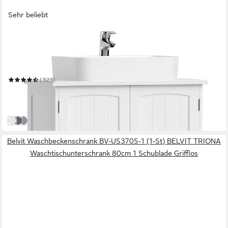
Sehr beliebt
VASAGLE
Waschbeckenunterschrank Waschtischunterschrank
Badezimmerschrank
60 x 60 x 30 cm
B/H/T
(323)
43,99 €
UVP
92,99 €
-53%
in 2-3 Werktagen bei dir
weiß
grau
Mystisches Grau
Belvit Waschbeckenschrank BV-US3705-1 (1-St) BELVIT TRIONA
Waschtischunterschrank 80cm 1 Schublade Grifflos