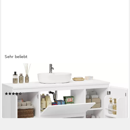
Sehr beliebt
MSMASK
Waschbeckenunterschrank Badezimmerschrank mit
Schubladen, 90 x 30 x 60 cm, Weiß
90 x 60 x 30 cm
B/H/T
(28)
109,99 €
UVP
152,99 €
-28%
in 4-5 Werktagen bei dir