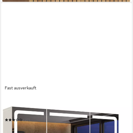
Fast ausverkauft
BEALIFE
Spiegelschrank Badezimmerschrank Wandschrank,
B:80/100CM
(27)
ab 125,99 €
UVP
199,99 €