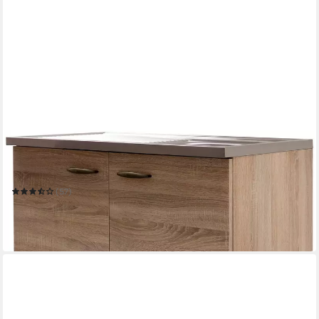
FLEX-WELL
Spülenschrank Bergen
100 x 85 x 50 cm
B/H/T
(57)
119,99 €
UVP
289,00 €
-58%
lieferbar in 3 Wochen