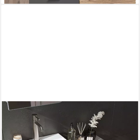
ROOMART
Waschbeckenunterschrank Waschbeckenunterschrank LYCIA
mit Waschbecken Wäschefach hängend
92,2 x 69,5 x 38,6 cm
B/H/T
229,00 €
329,00 €