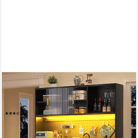
FLIEKS
Küchenbuffet mit LED-Beleuchtung, Lochwandregalen,
Glasschiebetür und Gläserhalter (145x39x171 cm, 1-St.,
Arbeitsplatte in Holzoptik) Hochschrank Küchenschrank
Geschirrschrank mit verstellbarer Ablagen
(4)
318,99 €
UVP
629,99 €
-49%
lieferbar - in 5-6 Werktagen bei dir