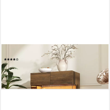
FUFU&GAGA
Glasvitrine 115cm hoch, Vitrinenschrank mit LED und Glastüren
(3)
175,00 €
UVP
399,00 €
-56%
lieferbar - in 6-8 Werktagen bei dir