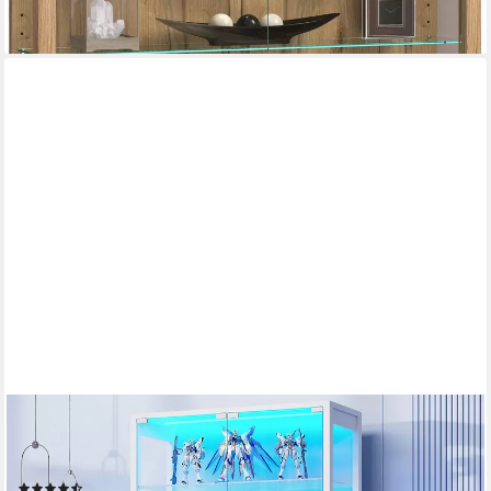
BROTTAR
Vitrine aus Glas, mit 6 Ebenen und LED-Beleuchtung in 3 Farben
(1-St) mit verstellbare Einlegeböden, Bewegungssensor
(3)