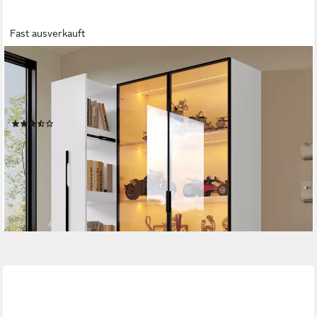
Fast ausverkauft
MERAX
Glasvitrine (2-in-1-Design Multifunktionsschrank Vitrinenschrank,
1-St., 110.5x35x160cm) LED-Vitrine mit Glastür & seitlichem
Rollregal,Hochschrank Bücherregal
(7)
309,99 €
UVP
489,99 €
-37%
lieferbar - in 5-6 Werktagen bei dir