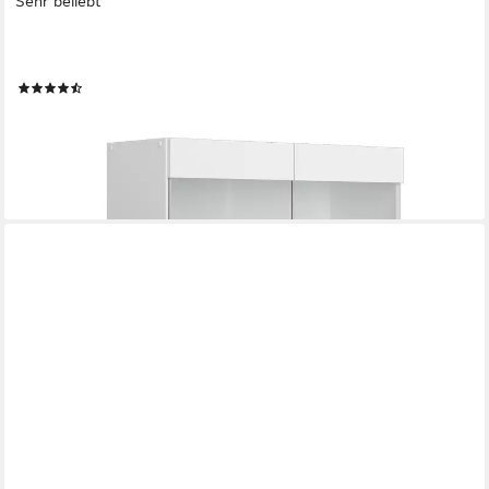
Sehr beliebt
VICCO
Glashängeschrank R-Line, Weiß Hochglanz/Weiß, 80 cm (1-St)
(78)
101,90 €
UVP
126,90 €
-20%
lieferbar in 3 Wochen
+8