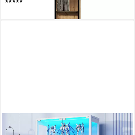
(2)
169,00 €
lieferbar in 2 Wochen
BROTTAR
Vitrine aus Glas, mit 6 Ebenen und LED-Beleuchtung in 3 Farben
(1-St) mit verstellbare Einlegeböden, Bewegungssensor