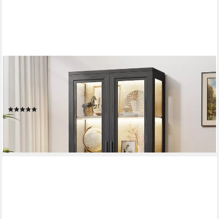
BROTTAR
Glasvitrine Glasscheibenschrank, Curio -Schrank mit zwei
Glastüren (1-St) mit 3-Farb-LED, großzügigem Stauraum und
Magnetverschluss
(1)
325,99 €
UVP
459,99 €
-29%
lieferbar - in 5-6 Werktagen bei dir