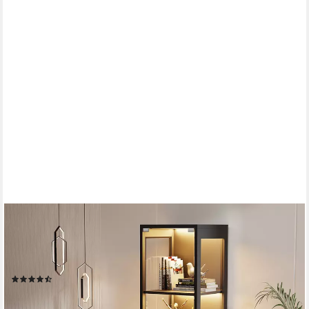
BROTTAR
Glasvitrine Ausstellungsschrank mit Glastür, 4-stufiger
Kuriosekabinett (1-St) Helligkeitsregelung, einfacher Aufbau mit
Kippschutz
(17)
155,99 €
UVP
229,99 €