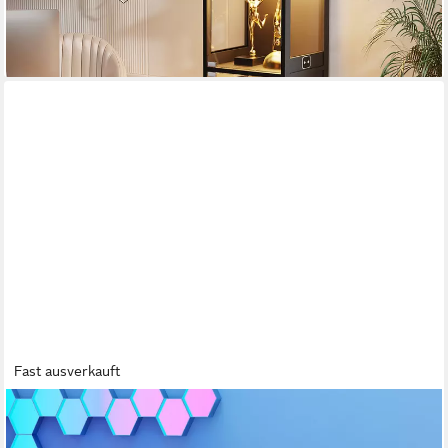
-32%
lieferbar - in 5-6 Werktagen bei dir
Fast ausverkauft
LVSOMT
Glasvitrine mit RGB-LED Beleuchtung und Schiebetüren für