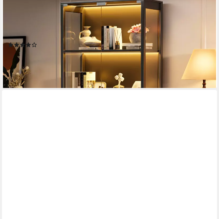
BROTTAR
Glasvitrine mit Doppeltüren, LED-Beleuchtung und
Bewegungssensor (1-St) mit großem Stauraum auf 4 Ebenen,
80×35×165cm
(5)
259,99 €
UVP
479,99 €
-46%
lieferbar - in 4-5 Werktagen bei dir