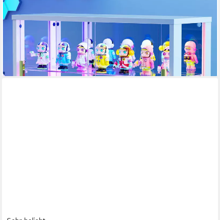
Sammlerstücke (1-St., Staubgeschützte, Flexible Aufbewahrung)
mit Gehärtetem Glas für Wohnzimmer Schlafzimmer
69,99 €
UVP
99,99 €
-30%
lieferbar - in 3-4 Werktagen bei dir