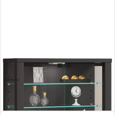
VCM
Hängevitrine Wandvitrine Vitrosa mit Glastüren und Glasböden,
Glasvitrine hängend, Modern und platzsparend, Glasschrank
(8)
78,90 €
UVP
89,90 €
-12%
lieferbar - in 3-4 Werktagen bei dir