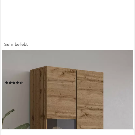
Sehr beliebt
OTTO HOME
Vitrine Cross, Höhe 183,5 cm, moderne grifflose Standvitrine
mit 3 Türen Hochschrank mit viel Stauraum, Glastür und
verstellbaren Einlegeböden
(95)
229,99 €
UVP
430,99 €
-47%
lieferbar - in 9-11 Werktagen bei dir
+2