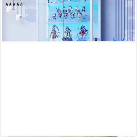
(3)
285,99 €
UVP
499,99 €
-43%
lieferbar - in 3-4 Werktagen bei dir