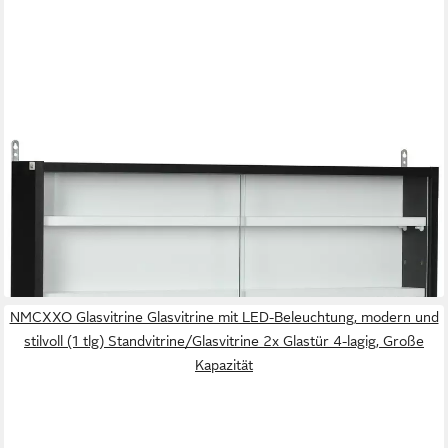
MC STAR
Bücherregal Wandvitrine mit verstellbaren Einlegeböden und 2
Glasschiebetüren, für Sammlerstücke, Parfums und Dekofiguren,
80 x 9,5 x 60 cm, Schwarz-Weiß
85,99 €
UVP
125,99 €
-32%
lieferbar - in 4-5 Werktagen bei dir
NMCXXO Glasvitrine Glasvitrine mit LED-Beleuchtung, modern und
stilvoll (1 tlg) Standvitrine/Glasvitrine 2x Glastür 4-lagig, Große
Kapazität