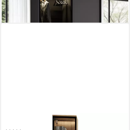
899,00 €
1.499,00 €
-40%
lieferbar - in 7-9 Werktagen bei dir
MOEBLINE
Glasvitrine Hängevitrine FIVO 03 Artisan Eiche