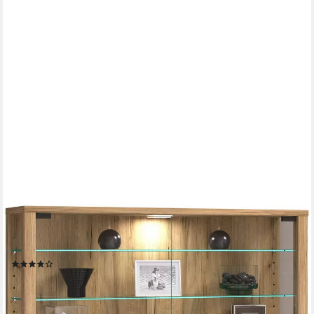
VCM
Hängevitrine Wandvitrine Vitrosa mit Glastüren und Glasböden,
Glasvitrine hängend, Modern und platzsparend, Glasschrank
(22)
118,00 €
UVP
134,90 €
-13%
lieferbar - in 3-4 Werktagen bei dir