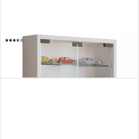
VCM
Hängevitrine Wandvitrine Mandosa mit Glastüren, H. 40 x B. 40 x
Glasvitrine hängend, Modern und platzsparend
(23)
36,50 €
UVP
44,90 €
-19%
lieferbar - in 3-4 Werktagen bei dir