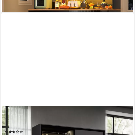
COMPLEO
Schwebetürenschrank modern, Elegant Garderobe, Getöntes
Glas LED-Beleuchtung
(2)