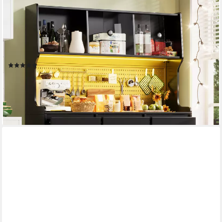
FLIEKS
Küchenbuffet mit LED-Beleuchtung, Lochwand,
Glasschiebetüren und 6 Schubladen (1-St., 145x39x171 cm)
Hochschrank Küchenschrank Geschirrschrank mit Arbeitsplatte
Schwarz
(1)
279,99 €
UVP
559,99 €
-50%
lieferbar - in 5-6 Werktagen bei dir