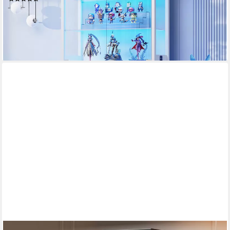
285,99 €
UVP
499,99 €
-43%
lieferbar - in 3-4 Werktagen bei dir