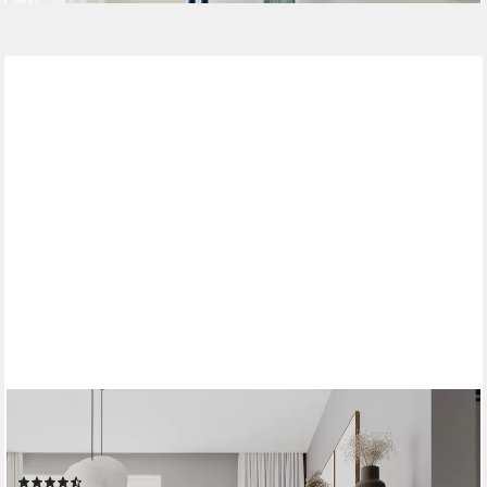
DECORTIE
Bücherregal Labirent, Modernes Bücherregal, Raumtrenner, 125
x 22 x 129 cm
(15)