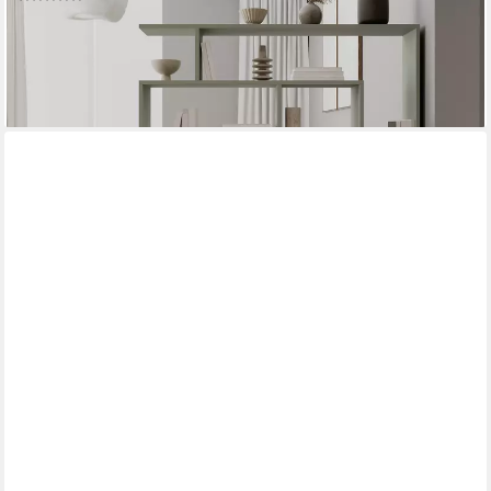
102,99 €
149,99 €
-31%
lieferbar - in 2-3 Werktagen bei dir
+2