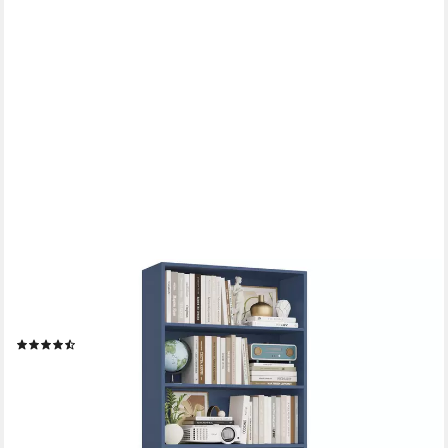
HOMFA
Bücherregal, 210cm Standregal, Bücherschrank mit 7 Fächern,
blau
(30)
94,99 €
UVP
129,99 €
-27%
lieferbar - in 7-9 Werktagen bei dir