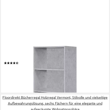
HABEIG
Bücherregal Tube Bücherregal Standregal 4 Fächer Belastung
Regalboden Standregal
(11)
43,80 €
69,95 €
-37%
lieferbar - in 3-4 Werktagen bei dir
Floordirekt Bücherregal Holzregal Vermont, Stilvolle und vielseitige
Aufbewahrungslösung, sechs Fächern für eine elegante und
aufgeräumte Wohnatmosphäre