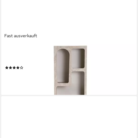
Fast ausverkauft
SKYE DECOR
Bücherregal Boho Design, kompakte Bauweise, offene Fächer
mit Stauraum
(2)
285,00 €
UVP
750,00 €
-62%
lieferbar - in 6-8 Werktagen bei dir