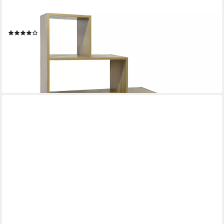
HTI-LIVING
Bücherregal Bücherregal Thekla 11430, Stück, Stufenregal
Raumteiler
(42)
49,99 €
UVP
69,99 €
-29%
lieferbar - in 3-4 Werktagen bei dir