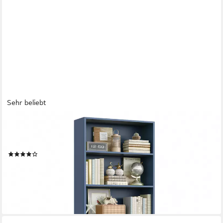
Sehr beliebt
HOMFA
Bücherregal, Standregal Büroregal Raumteiler mit 6 Fächern
Blau
(58)
74,99 €
UVP
118,99 €
-37%
lieferbar - in 7-9 Werktagen bei dir