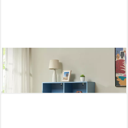
EN.CASA
Bücherregal, »Colwyn« mit 6 offenen Fächern 120 x 80 x 30 cm
Blau
119,99 €
131,99 €
-9%
lieferbar - in 4-5 Werktagen bei dir