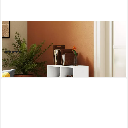
HOMCOM
Bücherregal Standregal mit 5 Ebenen, Regal für Wohnzimmer,
Schlafzimmer, Büro, freistehendes Ausstellungsregal 1-tlg., 50 x
24 x 80 cm, Weiß
(3)
ab 42,90 €
UVP
78,90 €
-46%
lieferbar - in 2-3 Werktagen bei dir