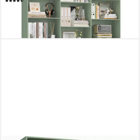
(30)
195,99 €
UVP
229,99 €
-15%
lieferbar - in 9-11 Werktagen bei dir