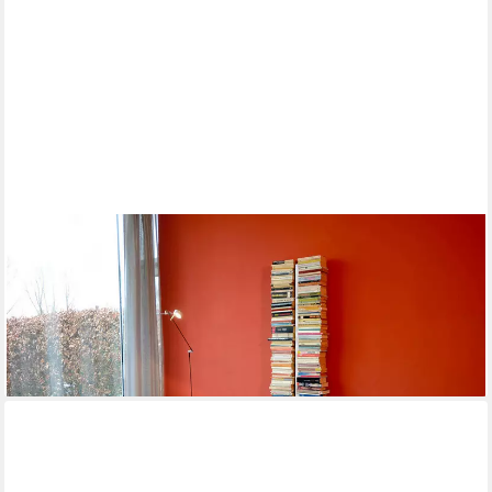
RADIUS
Bücherregal Bücherturm Booksbaum 1 Wand groß
299,90 €
UVP
469,00 €
-36%
lieferbar - in 4-5 Werktagen bei dir