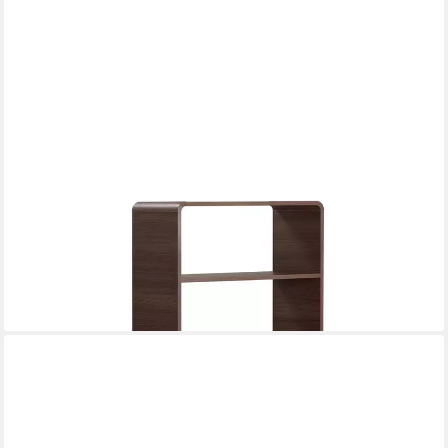
SKYE DECOR
Bücherregal Japandi Senza, 4 Ablage,in vier 2 Farbvarienten
199,00 €
300,00 €
-34%
lieferbar in 3 Wochen