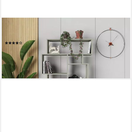
DECORTIE
Bücherregal Karmato, Standregal Bücherregal Holz
Wohnzimmer, 96 x 25,5 x 168,5 cm
(15)
114,99 €
189,99 €
-39%
lieferbar - in 2-3 Werktagen bei dir
+9