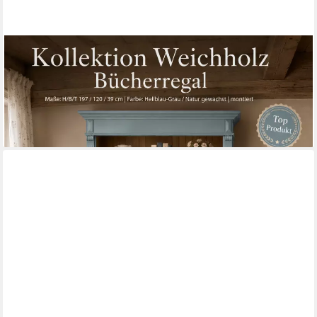
WOHNPALAST
Bücherregal Bücherregal mit 2 Türen und Regalfläche -
Landhaus Regal Blau
849,00 €
UVP
1.099,00 €
-23%
lieferbar - in 9-11 Werktagen bei dir