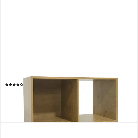
HTI-LINE
Bücherregal Regal Thekla 6060, Stück, Standregal Bücherregal
Raumteiler 4 Regalfächer
(90)
22,99 €
UVP
39,99 €
-43%
lieferbar - in 3-4 Werktagen bei dir
+1