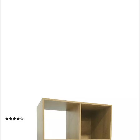
HTI-LINE
Bücherregal Regal Thekla 6090, Stück, Standregal Bücherregal
Raumteiler 6 Regalfächer
(141)
24,99 €
UVP
49,90 €
-50%
lieferbar - in 3-4 Werktagen bei dir