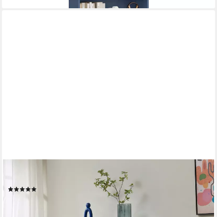
EN.CASA
Bücherregal, »Colwyn« mit 2 Schubladen 105 x 80 x 40 cm Blau
(1)
177,99 €
lieferbar - in 4-5 Werktagen bei dir