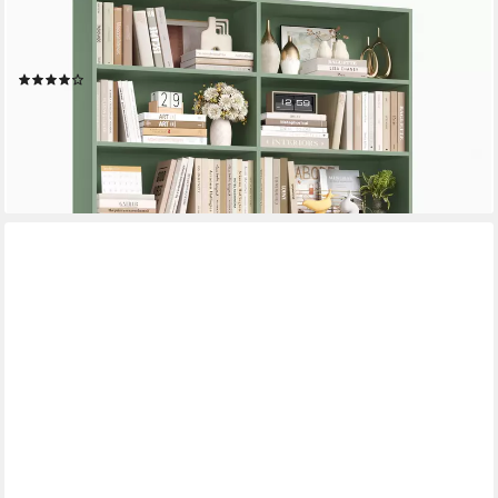
HOMFA
Bücherregal 188,7cm Standregal Büroregal Raumteiler, mit 12
Fächern, Holz, 120x30x188,7cm
(12)
169,99 €
UVP
212,99 €
-20%
lieferbar - in 9-11 Werktagen bei dir