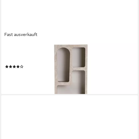
Fast ausverkauft
SKYE DECOR
Bücherregal Boho Design, kompakte Bauweise, offene Fächer
mit Stauraum
(2)
285,00 €
UVP
750,00 €
-62%
lieferbar - in 6-8 Werktagen bei dir