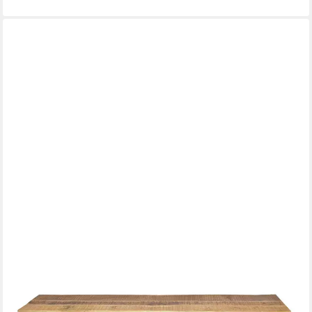
AMAGOHOME
Standregal TV Lowboard Fernsehschrank TV Bord 150 x 51 x
36 cm Metall schwarz Hol
217,89 €
lieferbar - in 5-6 Werktagen bei dir