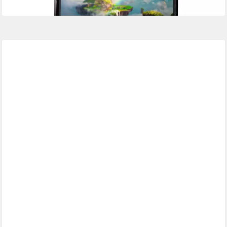
lieferbar - in 2-3 Werktagen bei dir
VIDAXL
TV-Schrank TV-Schrank 110x30x45 cm Altholz Massiv (1-St)