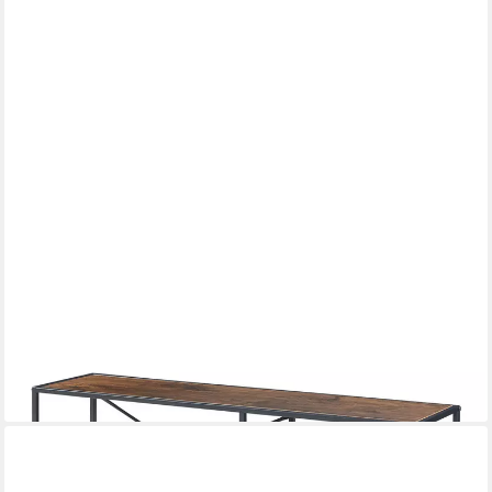
EN.CASA
TV-Regal, »Västiarharg« Metallgestell 120x30x46 cm
Schwarz/Walnussoptik
61,99 €
UVP
93,99 €
-34%
lieferbar - in 4-5 Werktagen bei dir