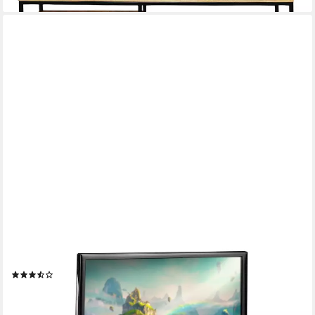
RELAXDAYS
TV-Regal TV Board mit Ablage
(3)
51,99 €
UVP
89,99 €
-42%