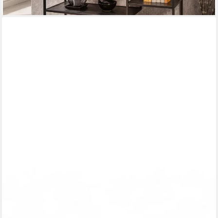
OSOLTUS
Sideboard Metall Sideboard TV Regal Lowboard Fernsehtisch
Manchester 150 x 45 x
139,00 €