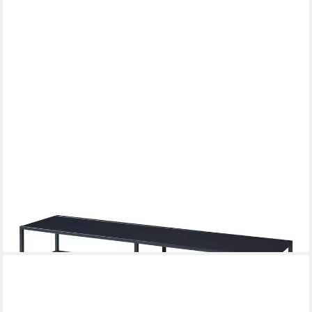
EN.CASA
TV-Regal, »Solund« mit zwei Ablagen 120x30x46cm Schwarz
Stahl
96,99 €
UVP
106,99 €
-9%
lieferbar - in 4-5 Werktagen bei dir