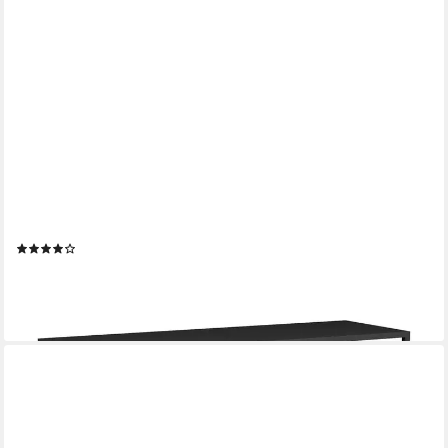
EN.CASA
TV-Regal, »Isokyrö« Metall 120 x 40 x 40 cm Schwarz
(5)
75,99 €
lieferbar - in 4-5 Werktagen bei dir