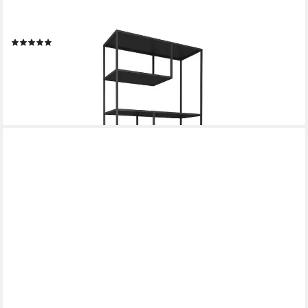
EN.CASA
Standregal, »Vehmaa« mit 6 Fächern 85 x 35 x 188 cm Schwarz
(2)
128,99 €
UVP
166,99 €
-23%
lieferbar - in 4-5 Werktagen bei dir