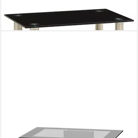
-30%
lieferbar - in 4-5 Werktagen bei dir
FITUEYES