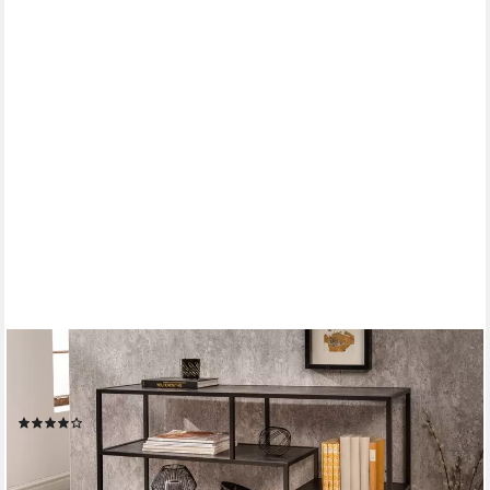
RIESS-AMBIENTE
Standregal SLIM LINE 115cm schwarz, Einzelartikel 1-tlg.,
Wohnzimmer · Esche-Design · Metall · mit Ablage · Industrial
(17)
89,95 €
lieferbar - in 4-5 Werktagen bei dir