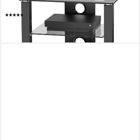
TV-Regal 4‑stöckiges HIFI-Rack mit höhenverstellbaren Ablagen,
gehärtetes Glas, rutschfeste Füße, Kabelmanagement
(4)
92,70 €
UVP
119,99 €
-23%
lieferbar - in 4-5 Werktagen bei dir