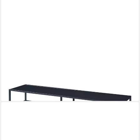
EN.CASA
TV-Regal, »Solund« mit zwei Ablagen 120x30x46cm Schwarz
Stahl
96,99 €
UVP
106,99 €
-9%
lieferbar - in 4-5 Werktagen bei dir