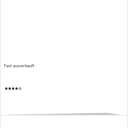
Fast ausverkauft
EN.CASA
TV-Regal, »Isokyrö« Metall 120 x 40 x 40 cm Weiß
(5)
74,99 €
lieferbar - in 4-5 Werktagen bei dir