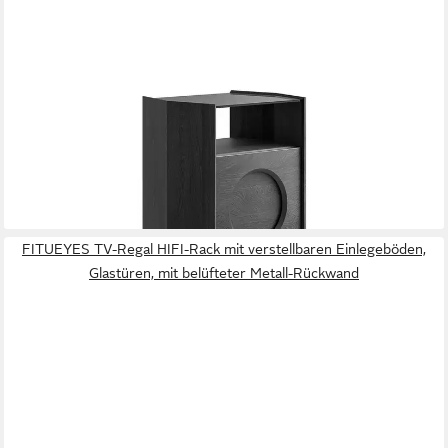
FITUEYES
TV-Regal HIFI Rack für bis zu 120 LPs, aus Holz und Metall, mit
Schallplattenhalterung, Sichtfenster, rutschfesten Füßen
499,00 €
520,99 €
-4%
lieferbar - in 4-5 Werktagen bei dir
FITUEYES TV-Regal HIFI-Rack mit verstellbaren Einlegeböden,
Glastüren, mit belüfteter Metall-Rückwand