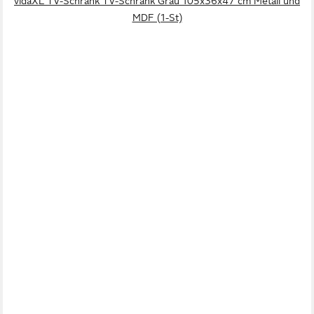
vidaXL TV-Schrank TV-Schrank Grau 105x36x47 cm Metall und
MDF (1-St)