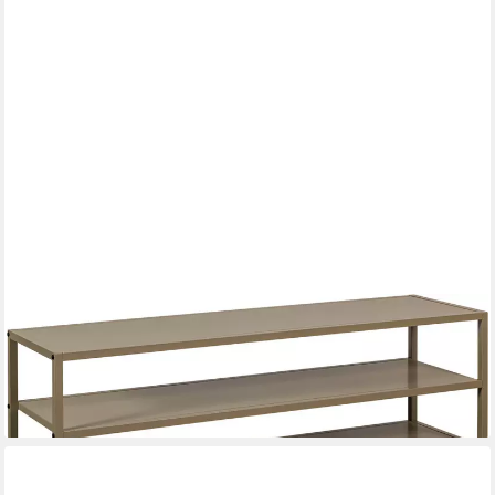
WOOOD
TV-Regal Teun mit pulverbeschichtetem Metall und offenem
Rahmen, Pulverbeschichtetes Metall, Tragkraft Deckplatte 30 kg
139,99 €
lieferbar in 3 Wochen