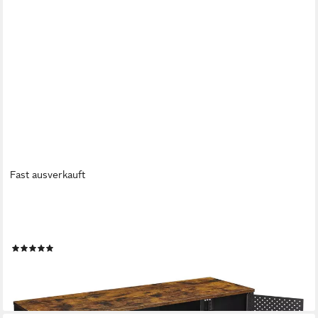
Fast ausverkauft
SONGMICS
Lowboard Fernsehtisch, mit 3 Einlegeböden, Wohnzimmer, bis
zu 55 Zoll, 120cm
(3)
99,99 €
UVP
171,99 €
-42%
lieferbar - in 4-5 Werktagen bei dir