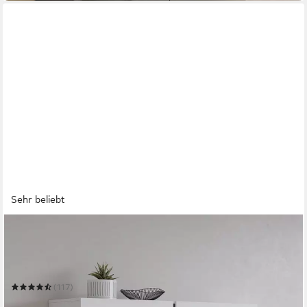
Sehr beliebt
OTTO HOME
Hochkommode Cross,Breite 119,5 cm, moderne grifflose
Hochkommode mit 4 Türen
119,5 x 139 x 40 cm
B/H/T
(117)
219,99 €
UVP
363,99 €