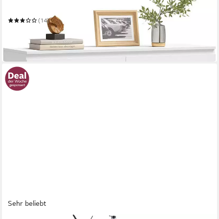
100 x 69 x 30 cm
B/H/T
(14)
99,99 €
UVP
149,99 €
-33%
in 3-4 Werktagen bei dir
Sehr beliebt