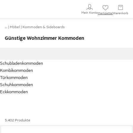
Mein Konto
Merkzettel
Warenkorb
…
Möbel
Kommoden & Sideboards
Günstige Wohnzimmer Kommoden
Schubladenkommoden
Kombikommoden
Türkommoden
Schuhkommoden
Eckkommoden
5.402 Produkte