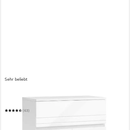
Sehr beliebt
VASAGLE
Badkommode Badezimmerschrank Aufbewahrungsschrank
Doppeltürschrank
(63)
69,99 €
UVP
117,99 €
-41%
in 3-4 Werktagen bei dir