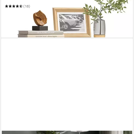
(18)
ab 67,99 €
UVP
115,99 €
nur bis Dienstag
-41%
in 3-4 Werktagen bei dir