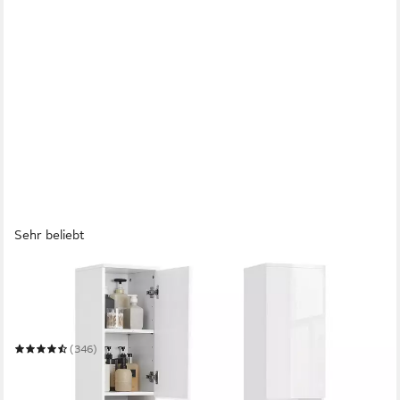
Sehr beliebt
VASAGLE
Badkommode Badezimmerschrank Badschrank
Badezimmermöbel
Mehrere Größen
(346)
ab 77,99 €
UVP
105,99 €
-26%