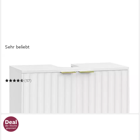
Sehr beliebt
EUGAD
Badkommode
Mehrere Größen
(57)
ab 48,44 €
UVP
87,99 €
nur bis Dienstag
-45%
in 3-4 Werktagen bei dir