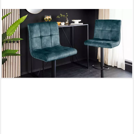
RIESS-AMBIENTE
Barhocker MODENA petrol/schwarz - Samt, Metall,
höhenverstellbar, mit Polsterung, 360° drehbar & mit Lehne &
Fußablage - ideal für Wohnzimmer oder Küche
(17)
49,95 €
UVP
109,95 €
-55%
lieferbar - in 3-4 Werktagen bei dir
+4