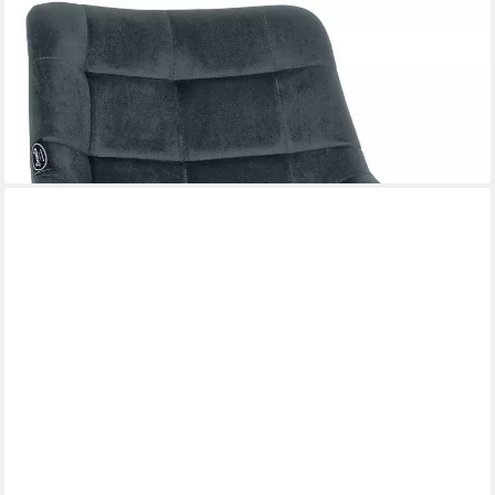
CLP
Barhocker Weston (1er), 180° schwenkbar, mit Rückenlehne
84,90 €
UVP
112,90 €
-25%
lieferbar - in 2-3 Werktagen bei dir
+2