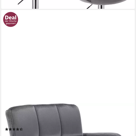
WOLTU
Barhocker (1 St), mit Rückenlehne, Barstuhl höhenverstellbar
drehbar
(68)
ab 59,49 €
UVP
97,99 €