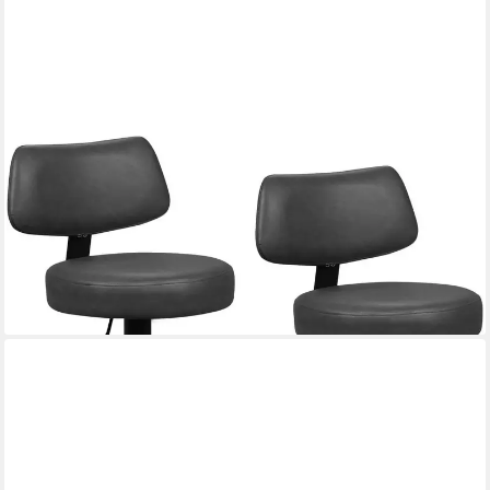
WOLTU
Barhocker, Höhenverstellbar 360° Drehbar, Kunstleder
84,99 €
UVP
149,99 €
(42,50 €/ 1 Stk)
-43%
lieferbar - in 3-4 Werktagen bei dir