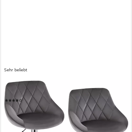
Sehr beliebt
WOLTU
Barhocker (2 St), gepolsterte Sitzfläche, Höhenverstellbar
Drehbar
(151)
ab 93,48 €
UVP
199,99 €
(46,74 €/ 1 Stk)
-53%
lieferbar - in 3-4 Werktagen bei dir
+10