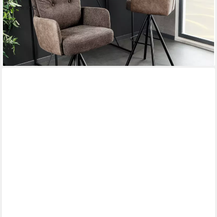
(2)
129,95 €
UVP
199,95 €
-35%
lieferbar - in 3-4 Werktagen bei dir