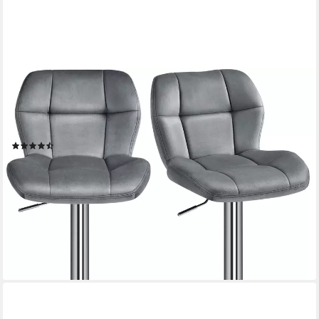
YAHEETECH
Barhocker 360° Drehbare Hocker mit Fußstütze (2 St),
1/2/4/6er-Set Barstühle Küchenstühle Bistrohocker
höhenverstellbar
(94)
ab 89,99 €
UVP
159,99 €
nur bis Dienstag
(45,00 €/ 1 Stk)
-44%
lieferbar - in 2-3 Werktagen bei dir
+4