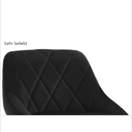
Sehr beliebt
WOLTU
Barhocker (1 St), gepolsterte Sitzfläche Höhenverstellbar 360°
Drehbar
(43)
57,77 €
UVP
119,99 €
nur bis Dienstag
-52%
lieferbar - in 3-4 Werktagen bei dir
+8