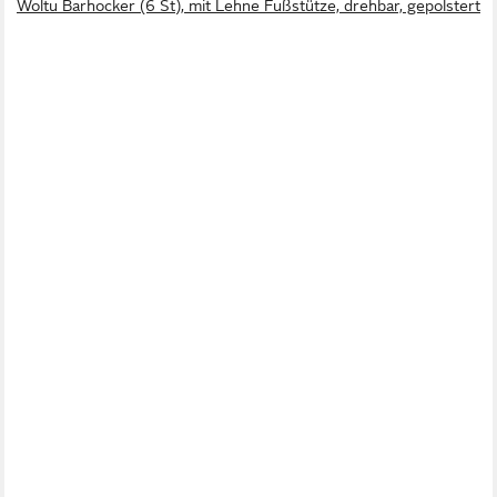
Woltu Barhocker (6 St), mit Lehne Fußstütze, drehbar, gepolstert