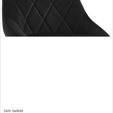
(43)
57,77 €
UVP
119,99 €
nur bis Dienstag
-52%
lieferbar - in 3-4 Werktagen bei dir
+8
Sehr beliebt