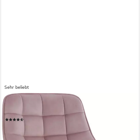
Sehr beliebt
WOLTU
Barhocker (1 St), Schminkhocker 360° Schwenken Samt Sitz
38-49.5cm Hoch rosa
(274)
39,99 €
UVP
78,99 €
-49%
lieferbar - in 3-4 Werktagen bei dir