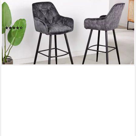
RIESS-AMBIENTE
Barhocker MILANO grau/schwarz - Samt, Metallgestell, mit
Lehne & Fußablage (Einzelartikel, 1 St), Stuhl mit Chesterfield-
Steppung – ideal für Deinen Küchentresen
(5)
69,95 €
79,95 €
-13%
lieferbar - in 3-4 Werktagen bei dir