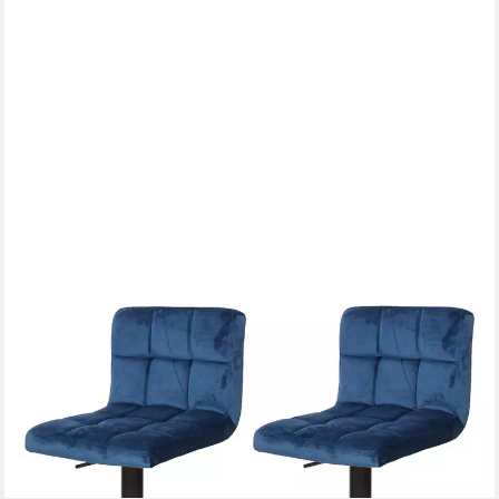
PROREGAL®
Barhocker 2er Set mit Lehne drehbar in verschiedenen
Ausführungen
104,99 €
UVP
155,00 €
-32%
lieferbar - in 6-8 Werktagen bei dir
+5