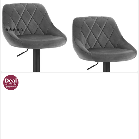
WOLTU
Barhocker (2 St), gut gepolstert, Samt, Höhenverstellbar,
Drehbar
(151)
109,99 €
UVP
199,99 €
(55,00 €/ 1 Stk)
-45%
lieferbar - in 3-4 Werktagen bei dir
+10