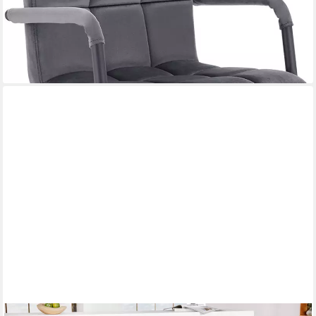
nur bis Dienstag
-39%
lieferbar - in 3-4 Werktagen bei dir