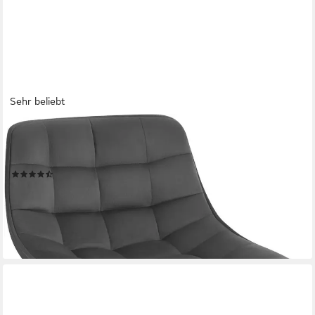
Sehr beliebt
WOLTU
Barhocker (1 St), Schminkhocker 360° Schwenken Samt Sitz
38-49.5cm Hoch dunkelgrau
(274)
39,99 €
UVP
78,99 €
-49%
lieferbar - in 3-4 Werktagen bei dir
+1