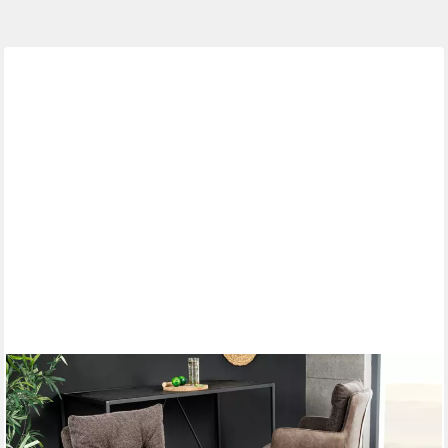
RIESS-AMBIENTE
Barhocker BIG GEORGE taupe/schwarz - Samt, drehbar, Metall-
Beine, mit Armlehne (Einzelartikel, 1 St), mit Taschenfederkern &
Fußablage – ideal für Küchentresen oder Bar