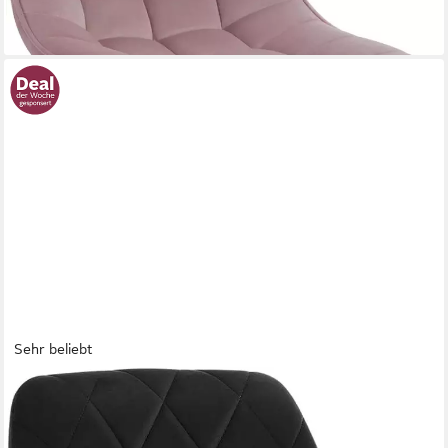
+1
Sehr beliebt
WOLTU
Barhocker (1 St), gepolsterte Sitzfläche Höhenverstellbar 360°
Drehbar