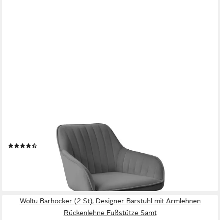
RIESS-AMBIENTE
Barhocker TURIN silbergrau, mit Fußablage
(12)
69,95 €
lieferbar - in 3-4 Werktagen bei dir
Woltu Barhocker (2 St), Designer Barstuhl mit Armlehnen
Rückenlehne Fußstütze Samt