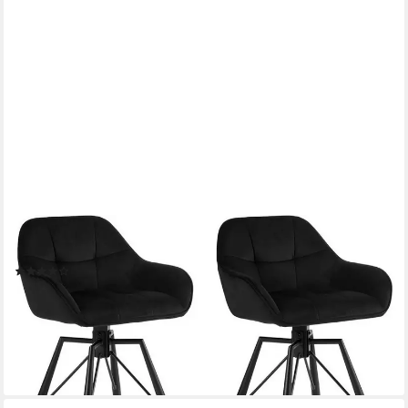
WOLTU
Barhocker (2 St), 2er Set, mit Lehne Fußstütze, drehbar
(6)
105,39 €
UVP
241,99 €
(52,70 €/ 1 Stk)
-56%
lieferbar - in 3-4 Werktagen bei dir