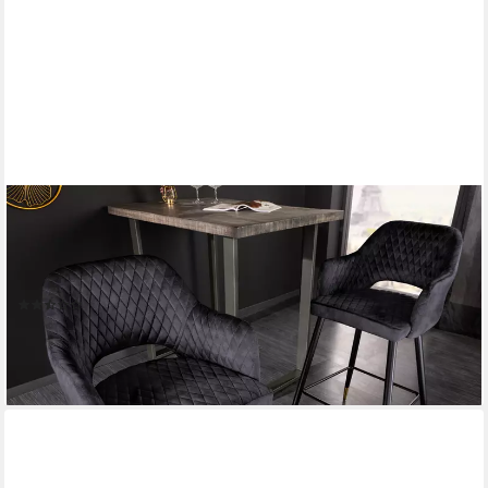
RIESS-AMBIENTE
Barhocker PARIS grau/schwarz/gold - Samt, Metall, mit
Armlehne & Ziersteppung (Einzelartikel, 1 St), gepolstert & im
edlen Look – ideal für Kücheninsel & Hausbar
(3)
79,95 €
lieferbar - in 3-4 Werktagen bei dir