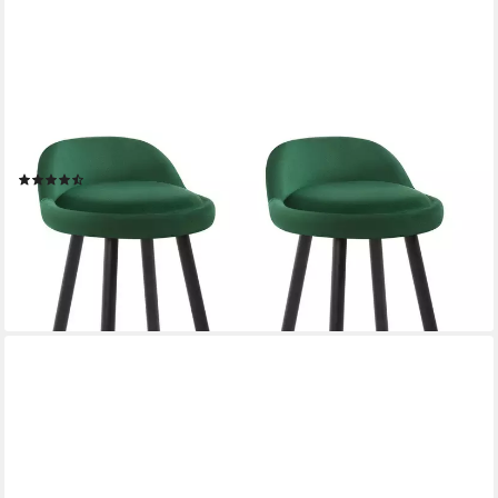
WOLTU
Barhocker (Set, 2 St), Barstühle mit Lehne, Belastbarkeit bis 150
kg
(18)
67,99 €
UVP
136,99 €
(34,00 €/ 1 Stk)
-50%
lieferbar - in 3-4 Werktagen bei dir