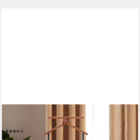
IDIMEX
Herrendiener KANNA, Kleiderbutler Stummer Diener Ständer
Bambus
(3)
39,95 €