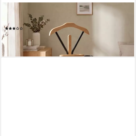
IDIMEX
Herrendiener MATTEO, Herrendiener aus Metall und MDF
stummer Diener mit Ablage Kleiderbügel
(2)
37,95 €
lieferbar - in 2-3 Werktagen bei dir