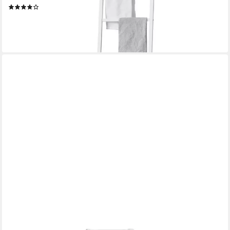
(5)
55,99 €
UVP
77,99 €
-28%
lieferbar - in 4-5 Werktagen bei dir
CARO-MÖBEL