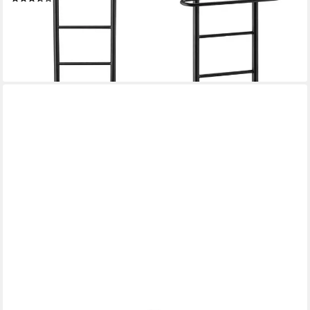
41,99 €
UVP
65,99 €
-36%
lieferbar - in 4-5 Werktagen bei dir