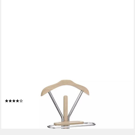
IDIMEX
Herrendiener GREGOR, Herrendiener Kleiderbutler Stummer
Damen Diener Kleiderstange Hosenbüg
(5)
38,95 €
lieferbar - in 2-3 Werktagen bei dir