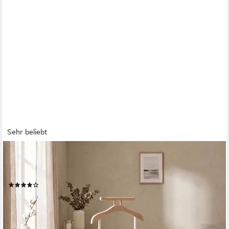
Sehr beliebt
IDIMEX
Herrendiener MEDINA, Kleiderablage mit Hosenbügel,
Kleiderständer Stummer Diener eiche/weiß
(50)
40,95 €
lieferbar - in 2-3 Werktagen bei dir
+6