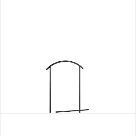
HAKU
Herrendiener Herrendiener schwarz - Kleiderständer, Metall - B
47 x H 128 x T 26 cm, (1xHerrendiener, Stummer Diener -
Herrenständer), Herrendiener aus Metall, Stiller Diener,
Stummer Diener
ab 105,00 €
UVP
132,95 €
-21%
lieferbar - in 3-4 Werktagen bei dir