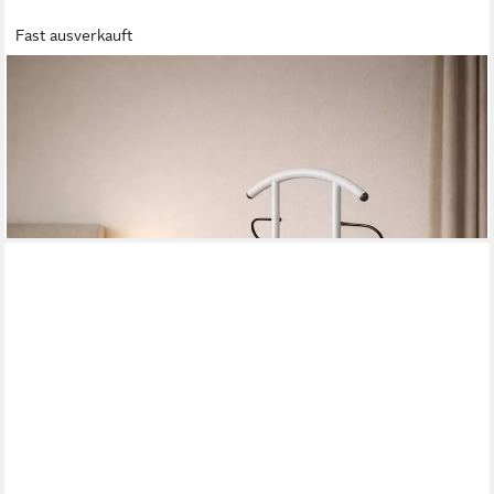
Fast ausverkauft
MOEBEL-DIREKT-ONLINE
Herrendiener Stummerdiener, Stuhl mit Kleideraufbewahrung
47,99 €
69,99 €
-31%
lieferbar - in 5-6 Werktagen bei dir
+2