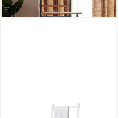
lieferbar - in 2-3 Werktagen bei dir
EN.CASA
Herrendiener, »Juuka« Kleiderstuhl Handtuchhalter Bambus
Weiß