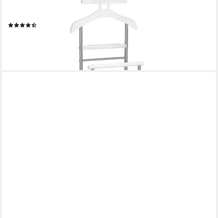
Herrendiener ASSAM, Herrendiener Kleiderständer Stummer
Diener Kleiderablage Kleiderbutler
(6)
36,95 €
lieferbar - in 2-3 Werktagen bei dir