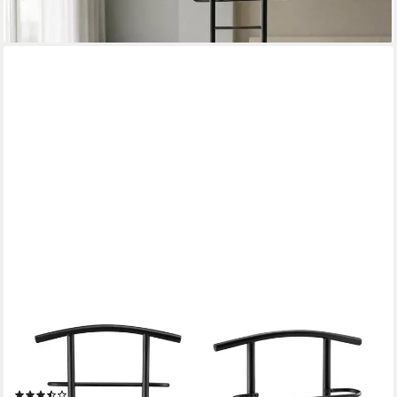
+7
EN.CASA
Herrendiener, Anaheim Stuhl mit Kleiderbügel und Hosenhalter
Schwarz / Dunkelgrau
(13)