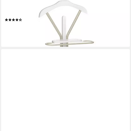
IDIMEX
Herrendiener FABIO, Stummer Diener mit Kleiderbügel,
Hosenbügel und Ablage Beige/Weiß
(27)
35,95 €
lieferbar - in 2-3 Werktagen bei dir
+6