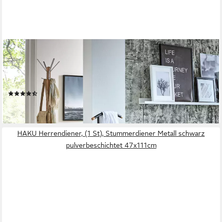
HAKU
Herrendiener Anzugständer, Dressboy, Kleiderboy, Kleiderbutler,
Stiller Diener, (1 St), freiform - aus Metall buche, schwarz -B/T/H
45/34/115 cm
(4)
ab 53,71 €
lieferbar - in 2-3 Werktagen bei dir
HAKU Herrendiener, (1 St), Stummerdiener Metall schwarz
pulverbeschichtet 47x111cm