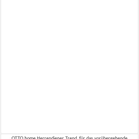
OTTO home Herrendiener Trend, für das vorübergehende