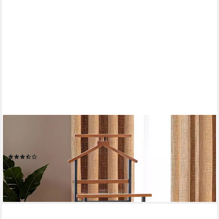
IDIMEX
Herrendiener KANNA, Kleiderbutler Stummer Diener Ständer
Bambus
(3)
39,95 €
lieferbar - in 2-3 Werktagen bei dir