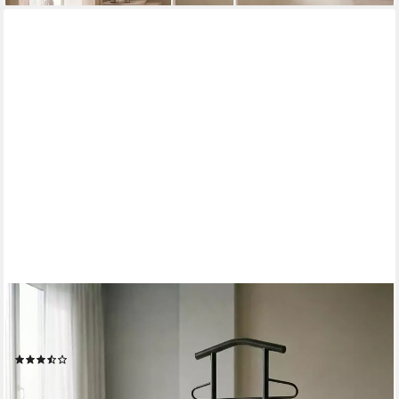
CARO-MÖBEL
Herrendiener JIVO, Herrendienerr mit ablage aus Metall und
MDF modern schwarz/braun
(63)
34,95 €
lieferbar - in 2-3 Werktagen bei dir