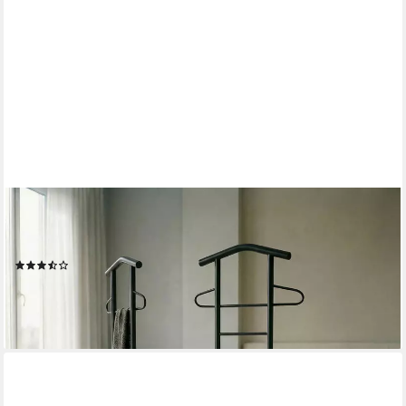
CARO-MÖBEL
Herrendiener JIVO, Herrendiener mit ablage aus Metall und
MDF modern-schwarz/braun
(10)
54,95 €
lieferbar - in 2-3 Werktagen bei dir
+6