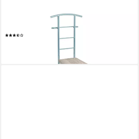
HAKU
Herrendiener, (1 St), Stummer Diener Eiche Dekor San Remo
Stahlrohr alufarben
(3)
51,95 €
lieferbar - in 9-11 Werktagen bei dir