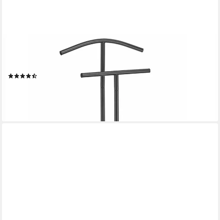
IDIMEX
Herrendiener LAURENZ, Herrendiener Kleiderständer
Garderobenständer Garderobe mit Hosenbügel
(7)
30,95 €
lieferbar - in 2-3 Werktagen bei dir