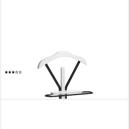
IDIMEX
Herrendiener MATTEO, Herrendiener aus Metall und MDF
stummer Diener mit Ablage Kleiderbügel
(2)
35,95 €
lieferbar - in 2-3 Werktagen bei dir