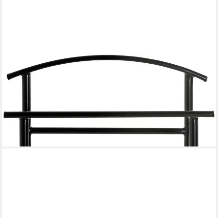
HAKU
Herrendiener Anzugständer, Dressboy, Kleiderboy, Kleiderbutler,
Stiller Diener, (1 St), Freiform - aus Metall -B/T/H 48/36/107 cm
ab 37,61 €
UVP
49,95 €
-25%
lieferbar - in 2-3 Werktagen bei dir