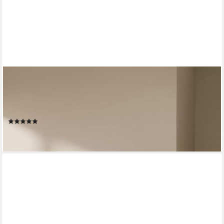
PAMO. DESIGN
Kleiderständer offener Kleiderschrank LAS, freistehender
Garderobenständer, (Kleiderstange ohne Bohren), Stummer
Diener ohne Bohren, stabil & schnell montierbar
(3)
ab 129,90 €
lieferbar - in 2-3 Werktagen bei dir