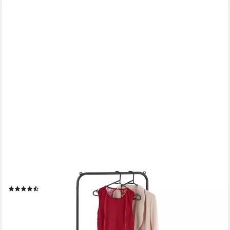
RELAXDAYS
Garderobenständer Metall Kleiderständer mit Ablage, schwarz
(15)
17,99 €
UVP
39,99 €
-55%
lieferbar - in 2-3 Werktagen bei dir