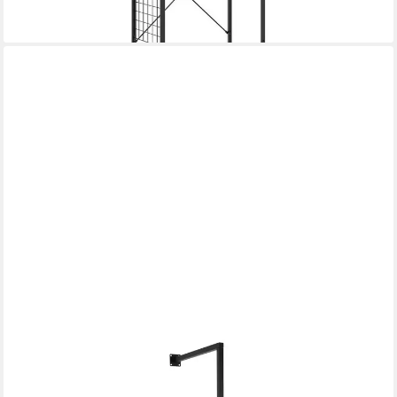
-30%
lieferbar - in 3-4 Werktagen bei dir
NATURAL GOODS BERLIN
Wandgarderobe POLE (Wandmontage), Pulverbeschichtete
Kleiderstange Wandmontage, Offener Kleiderschrank