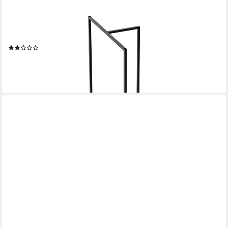
EN.CASA
Garderobenständer, »Hurdal« T-förmiges Design 160x80x32cm
Stahl Schwarz
(1)
44,99 €
UVP
55,99 €
-20%
lieferbar - in 4-5 Werktagen bei dir