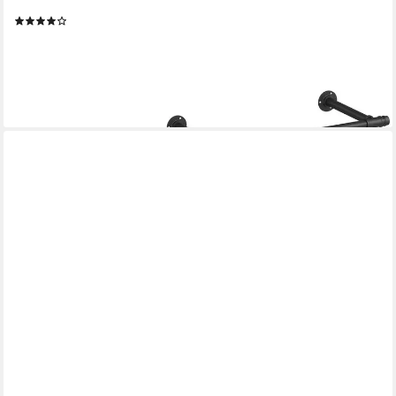
St), 68 kg Belastbarkeit, 1er / 2er Set
(28)
ab 29,99 €
UVP
39,99 €
-25%
lieferbar - in 3-4 Werktagen bei dir