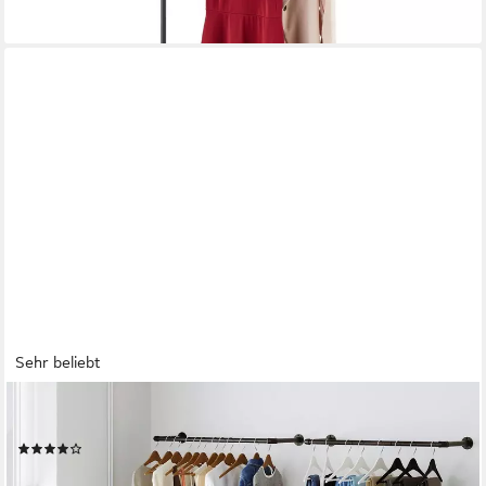
Sehr beliebt
SONGMICS
Kleiderstange (1 St), Wandmontage, 92 x 30 x 7,5 cm
(80)
ab 17,80 €
UVP
28,99 €