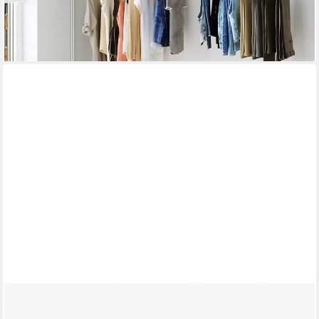
-39%
lieferbar - in 4-5 Werktagen bei dir
PAMO. DESIGN
Kleiderstange FINN Kleiderständer Garderobenstange für