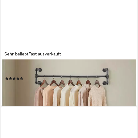
Sehr beliebt
Fast ausverkauft
SONGMICS
Kleiderstange (1 St), Wandmontage, bis 60 kg belastbar
(86)
ab 23,99 €
UVP
35,99 €
-33%
lieferbar - in 4-5 Werktagen bei dir