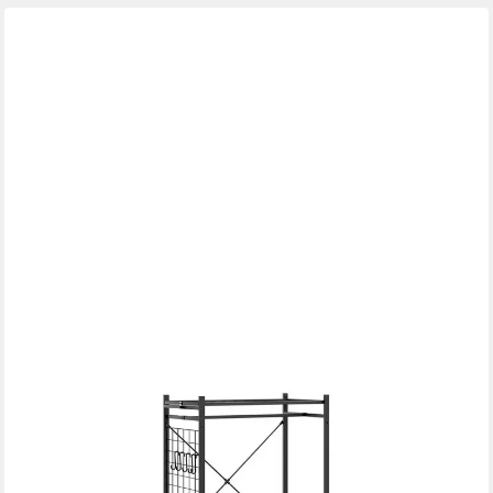
SOBUY
Garderobenständer KLS22, Kleiderstange schwarz auf Rollen,
mit Gitterwand und 2 Ablagen, (1er Set), Freistehend mit 5
Haken, stabil aus Stahl, für Flur oder Schlafzimmer
69,95 €
99,95 €