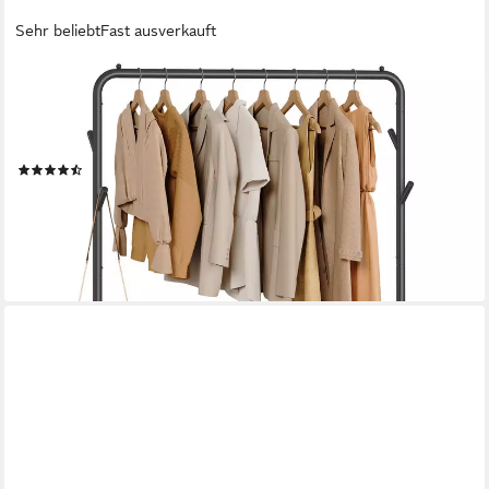
Sehr beliebt
Fast ausverkauft
SONGMICS
Kleiderständer Kleiderstange, Garderobenstange,
Garderobenständer, 41 x 103,5 x 155cm, auf Rollen, Stahlrohren,
bis 50kg belastbar, multifunktionale, schwarz
(62)
30,99 €
UVP
45,99 €
-33%
lieferbar - in 4-5 Werktagen bei dir