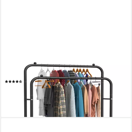
LOEFME
Kleiderständer 3-in-1 Garderobenständer, Metall Kleiderstange
offen, Einfache Montage Multifunktionaler Kleiderständer,
Schwarz
(10)
ab 21,99 €
UVP
49,99 €
-56%
lieferbar - in 3-4 Werktagen bei dir