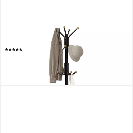
SONGMICS
Garderobenständer Kleiderständer, aus Metall, mit 12 Haken,
Garderobe, 4 Beine
(47)
29,99 €
UVP
37,49 €
-20%
lieferbar - in 4-5 Werktagen bei dir