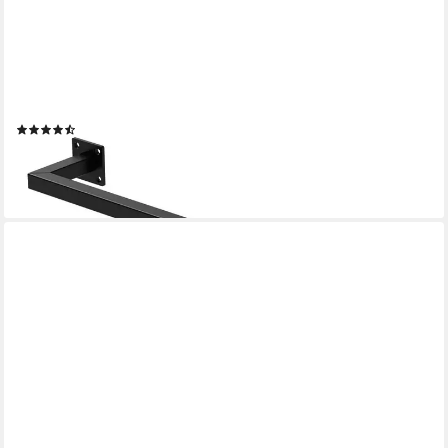
ML-DESIGN
Kleiderstange Wandgarderobe Rechteck für die Wand aus Stahl
inkl. Montagematerial (1 St), Garderobenstange 60x12cm
Schwarz U-Form Kleiderständer Kleidergestell
(4)
ab 28,99 €
UVP
36,24 €
-20%
lieferbar - in 2-3 Werktagen bei dir