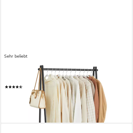
Sehr beliebt
SONGMICS
Kleiderständer Garderobenständer, Kleiderstange, 92,5 x 33,5 x
153 cm
(302)
25,99 €
UVP
28,99 €
-10%
lieferbar - in 3-4 Werktagen bei dir