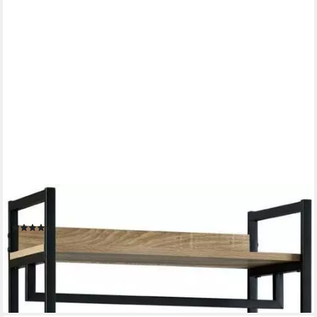
WOLTU
Kleiderständer, (1 St), Offener, mit Schuhregal, Holz und Stahl
(28)
63,74 €
UVP
119,99 €
-47%
lieferbar - in 3-4 Werktagen bei dir