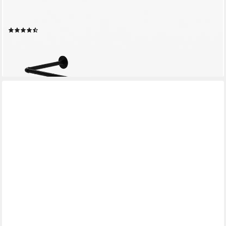
Jacken, Mäntel & Kleidung (Set, 1), schwarze Kleiderstange zur
Wandmontage im industrial Design
(6)
ab 39,90 €
lieferbar - in 2-3 Werktagen bei dir