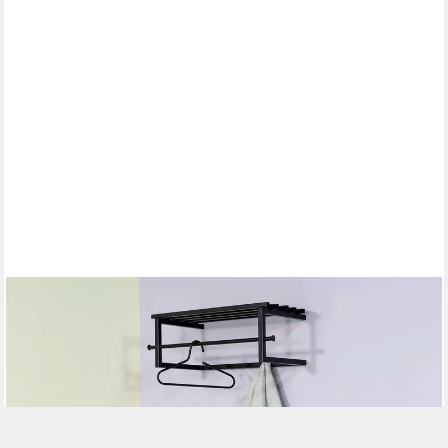
SPINDER DESIGN
Garderobenleiste MARCO (1 St), Wandgarderobe aus Stahl mit 5
Haken, Hutablage und Kleiderstange
199,99 €
lieferbar in 5 Wochen