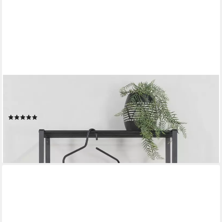
SPINDER DESIGN
Garderobenleiste REX (1 St), Wandgarderobe aus Stahl mit
Hutablage und 5 bzw. 7 Haken
(11)
ab 75,00 €
lieferbar in 2 Wochen
+3