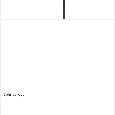
74,90 €
lieferbar - in 2-3 Werktagen bei dir
Sehr beliebt
SONGMICS
Kleiderstange für die Wand, Kleiderständer zur Wandmontage (1