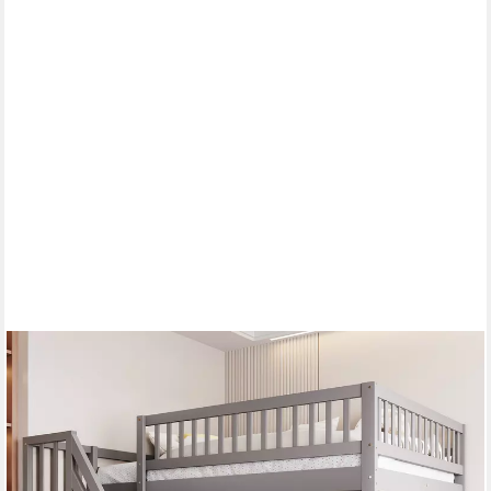
MERAX
Hochbett (Jugendbett mit Rausfallschutz und Lattenrost, 1-St)
Etagenbett 140x200cm mit Treppe und Stauraum, Kiefernholz
Kinderbett
509,99 €
UVP
929,99 €
-45%