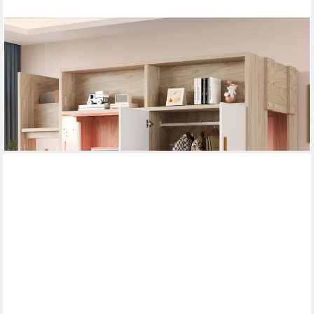
MERAX
Hochbett mit LED-Beleuchtung und Stauraum (1-St) Kinderbett
90×200cm mit Schreibtisch, Kleiderschrank & Ablageflächen
539,99 €
UVP
999,99 €
-46%
lieferbar in 5 Wochen