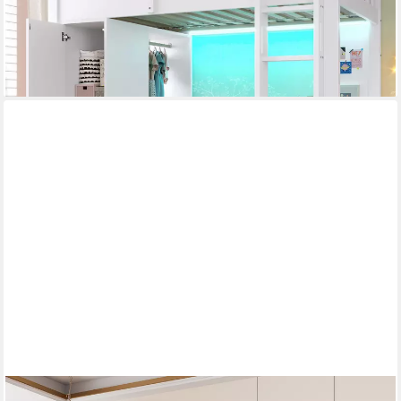
479,99 €
UVP
869,99 €
-45%
lieferbar - in 5-6 Werktagen bei dir
MERAX