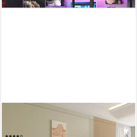
lieferbar - in 5-6 Werktagen bei dir
MERAX
Hochbett mit LED-Beleuchtung (Kieferholz Hausbett Spielbett, 1-
St) Kinderbett 90x200cm mit Treppe Fenster Stauraum
Sicherheitsgeländer
(3)