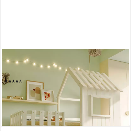
MERAX
Hochbett 90x200cm mit Ablageflächen, Leiter und Schutzzaun
(1-St) Kinderbett mit Dach und Fenster, Spielhaus Jugendbett
mit Stauraum
(4)
396,99 €
UVP
539,99 €
-26%
lieferbar - in 5-6 Werktagen bei dir