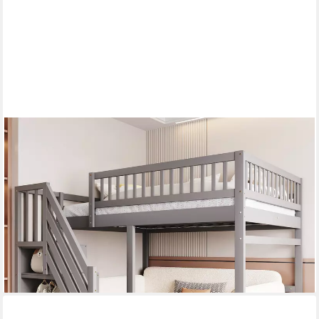
MERAX
Hochbett (Jugendbett mit Rausfallschutz und Lattenrost, 1-St)
Etagenbett 140x200cm mit Treppe und Stauraum, Kiefernholz
Kinderbett
509,99 €
UVP
929,99 €
-45%
lieferbar - in 5-6 Werktagen bei dir