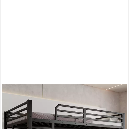
MERAX
Hochbett (1-St., Jugendbett Etagenbett Einzelbett) Metallbett
Kinderbett 120x200cm mit Schreibtisch Ablagefläche & Leiter
399,99 €
UVP
639,99 €
-38%