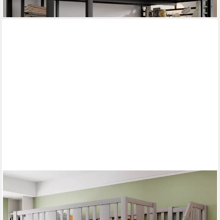
lieferbar - in 5-6 Werktagen bei dir
MERAX
Hochbett 90x200cm mit Stauraumtreppe und
Sicherheitsgeländer (1-St) Kieferholz Jugendbett Kinderbett mit
3 großen Staufächern