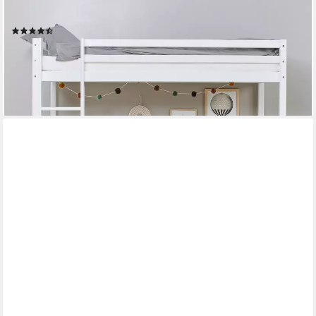
HOPPEKIDS
Hochbett ECO Dream 90x200 Massiv, umbaubar zum Einzelbett
(24)
352,18 €
UVP
689,00 €
-49%
lieferbar in 2 Wochen