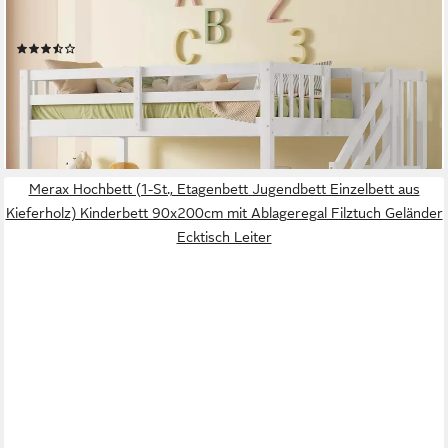
Hochbett Massivholz Etagenbett Kinderbett 90×200cm mit
Treppe und Schreibtisch
(9)
ab 419,99 €
UVP
959,99 €
-56%
lieferbar - in 5-6 Werktagen bei dir
Merax Hochbett (1-St., Etagenbett Jugendbett Einzelbett aus
Kieferholz) Kinderbett 90x200cm mit Ablageregal Filztuch Geländer
Ecktisch Leiter