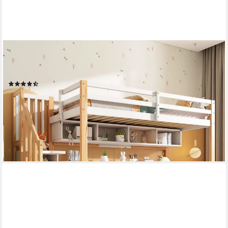
FLIEKS
Hochbett Kinderbett mit Regale, Schreibtisch und
Stauraumtreppe 90x200cm
(8)
405,99 €
UVP
999,99 €
-59%
lieferbar - in 5-6 Werktagen bei dir