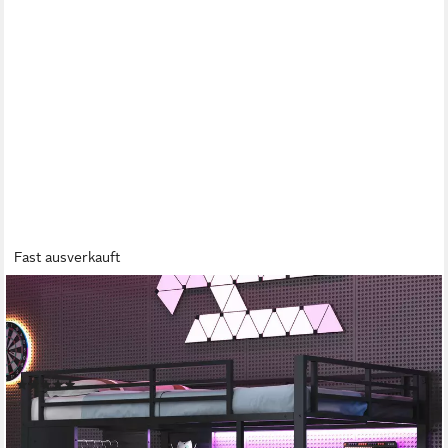
Fast ausverkauft
MERAX
Hochbett (Jugendbett Kinderbett Einzelbett Spielbett, 1-St)
Metallbett 140x200cm mit LED Schreibtisch Kleiderschrank
Ablagefächern
(1)
449,99 €
UVP
659,99 €
-32%