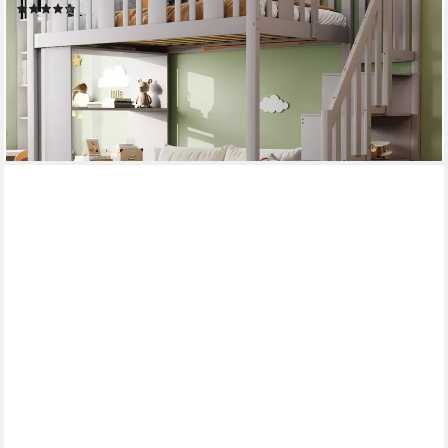
(5)
549,99 €
UVP
899,99 €
-39%
lieferbar - in 5-6 Werktagen bei dir