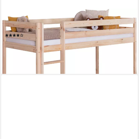
TICAA
Hochbett Malte, FSC®-zertifizierte Kiefer (90x200cm
Liegefläche, Höhe 114cm) mit Rollrost
(114)
230,43 €
lieferbar - in 6-8 Werktagen bei dir