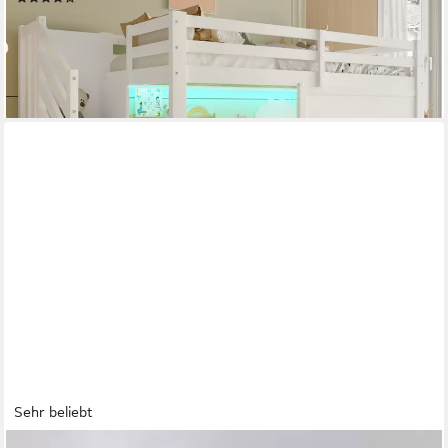
ab 409,99 €
UVP
559,99 €
-27%
lieferbar - in 5-6 Werktagen bei dir
Sehr beliebt