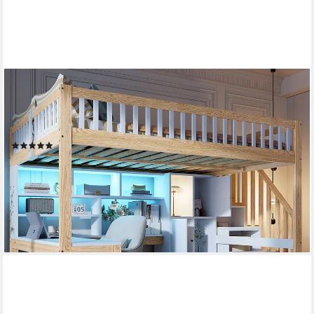
MERAX
Hochbett 140x200cm mit LED-Beleuchtung (1-St., Jugendbett
Einzelbett Stockbett aus Kiefernholz/MDF) Kinderbett mit
Stauraumtreppe, Regalen, Ablagefächern & Schreibtisch
(1)
849,99 €
UVP
1.399,99 €
-39%
lieferbar - in 5-6 Werktagen bei dir