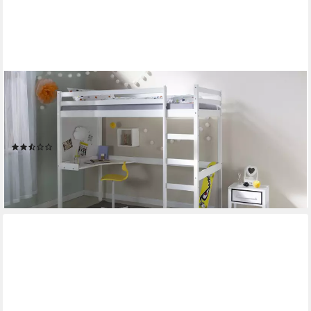
HOMESTYLE4U
Hochbett 90x200 Kinderbett Weiß Schreibtisch Leiter
Rausfallschutz Treppe Leiter nur rechts montierbar, Jungen
Mädchen
(6)
214,95 €
UVP
269,95 €
-20%
lieferbar - in 2-3 Werktagen bei dir