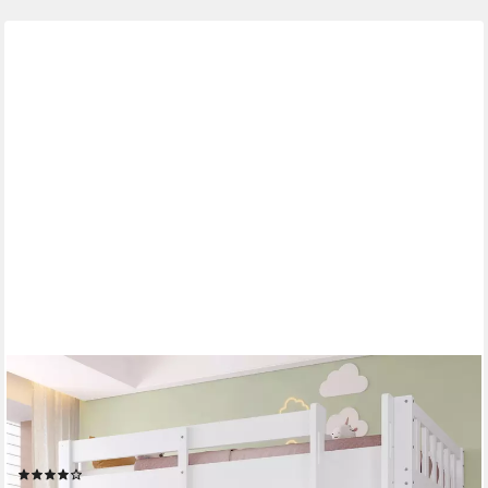
MERAX
Hochbett 90x200cm mit LED-Beleuchtung & USB (Kieferholz, 1-
St., Etagenbett Jugendbett Holzbett Einzelbett) Kinderbett mit 4
Schubladen,Stauraumschrank,Schreibtisch,Kleiderstange
(1)