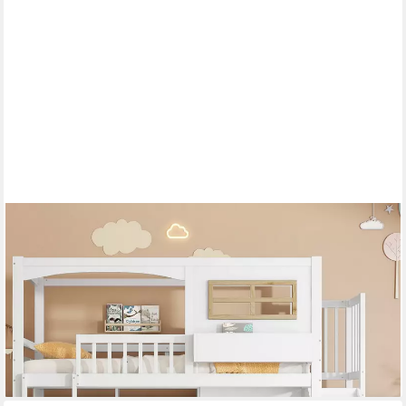
MERAX
Hochbett (1-St., Kiefer Kinderbett Kinderhaus mit
Fallschutzgitter & Fenster) Etagenbett 90x200cm mit
Kleiderschrank Ablagefächer Rutsche Leiter
589,99 €
UVP
999,99 €
-41%
lieferbar - in 5-6 Werktagen bei dir