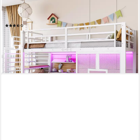
Hochbett mit LED-Beleuchtung (1-St., Jugendbett Einzelbett
Hausbett) Metallbett Kinderbett 90x200cm mit Treppe,
Stauraum & Fenster
(6)
269,99 €
UVP
599,99 €
-55%
lieferbar - in 5-6 Werktagen bei dir