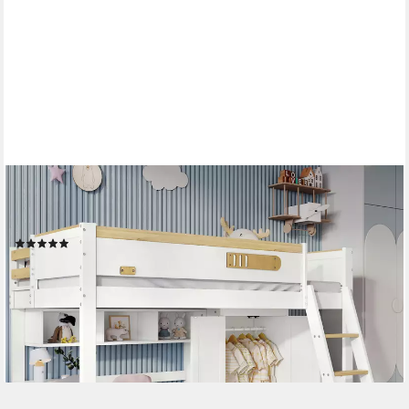
MERAX
Hochbett 90x200cm mit Rausfallschutz und Leiter Kinderbett
mit Schreibtisch, Kleiderschrank und offenen Regale
(8)
ab 369,99 €
UVP
939,99 €
-61%
lieferbar - in 5-6 Werktagen bei dir