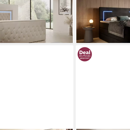
ED Beleuchtung
Bettkasten und Topper
ab 1.499,99 €
00 €
2.379,99 €
-37%
lieferbar in 6 Wochen