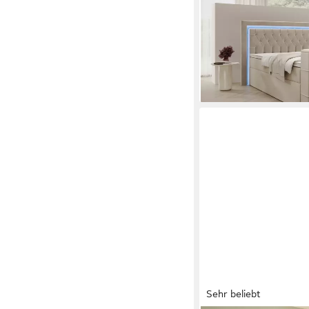
Bettkasten TV-Lift L
1.653,00 €
UVP
2.240,
nur diesen Monat
-26%
lieferbar in 4 Wochen
+1
Sehr beliebt