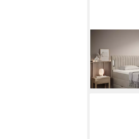
WONELLO
Boxspringbett FLY mit 
Matratzen und premi
ab 2.099,99 €
3.239,9
-35%
lieferbar in 6 Wochen