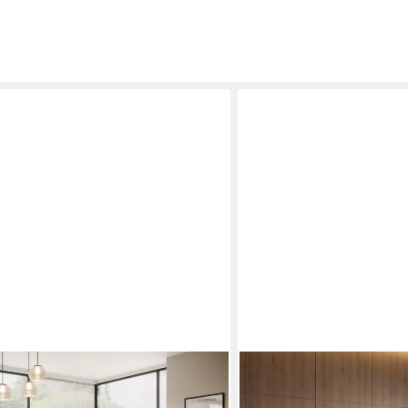
WONELLO
bett 180x200cm mit Matratze,
Boxspringbett Detroit, Sa