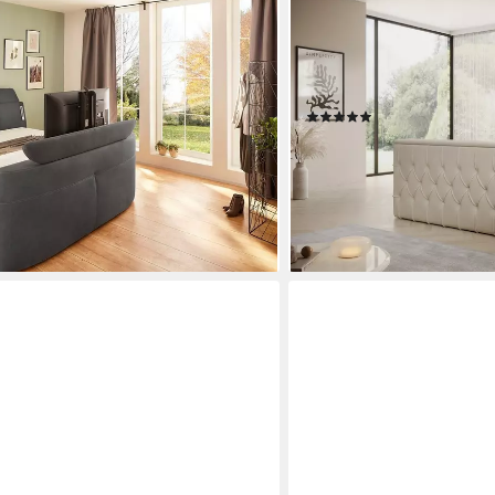
E
PROMETO MÖBEL
Star in der Größe 180x200cm, mit
Boxspringbett Doppelbett
und Fernbedienung, verstellbare
Schubladen TV-Lift LED Be
Taschenfederkernmatratze,
(3)
ab 1.605,50 €
99,99 €
UVP
1.890,00
nur diesen Monat
-15%
en bei dir
lieferbar in 3 Wochen