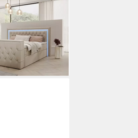
 180x200 mit Matratze,
leuchtung, inkl. 7-Zonen-
 TV-Lift im Fußteil, Topper
 €