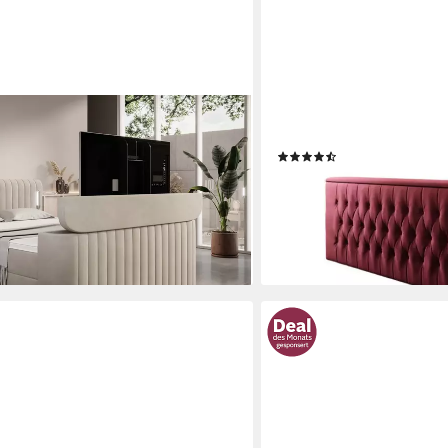
LUXUSBETTEN24
TV-Lift, mit Bettkasten, TFK-
Boxspringbett Velano, mit
(22)
um Topper, LED-Beleuchtung
ab 1.749,00 €
2.269,00 €
9 €
-23%
lieferbar in 5 Wochen
+2