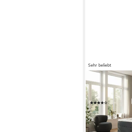
Sehr beliebt
OTTO HOME
Boxbett Likely inkl. Be
Boxspring-Optik, inkl.
verschiedenen Farbe
(78)
699,99 €
UVP
1.499,99
-53%
lieferbar - in 2-3 Werktag