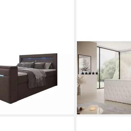
PROMETO MÖBEL
mit TV Lift, USB und LED
Boxspringbett Doppelbett
Schubladen TV-Lift LED Be
 €
Taschenfederkernmatratze,
(3)
ab 1.605,50 €
UVP
1.890,00
nur diesen Monat
-15%
lieferbar in 4 Wochen