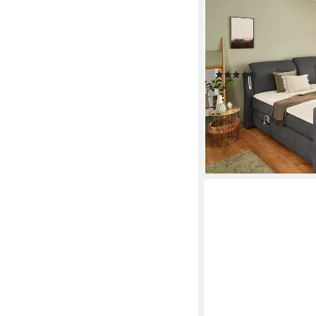
JOCKENHÖFER GRUPP
Boxspringbett Movie 
versenkbarem TV-Lift 
Kopfstützen
(166)
ab 1.599,99 €
UVP
2.6
-41%
lieferbar - in 2-3 Werktag
+2