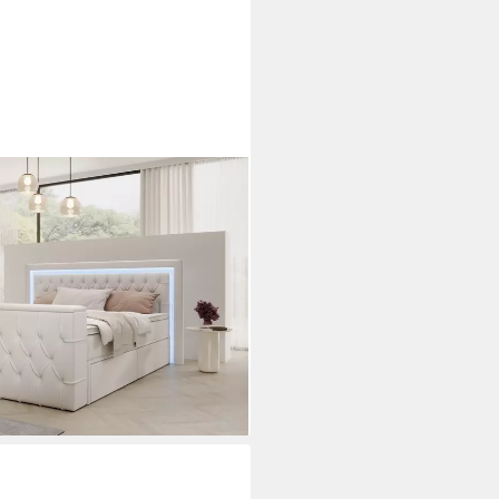
 180x200 mit Matratze,
leuchtung, inkl. 7-Zonen-
 TV-Lift im Fußteil, Topper
 €