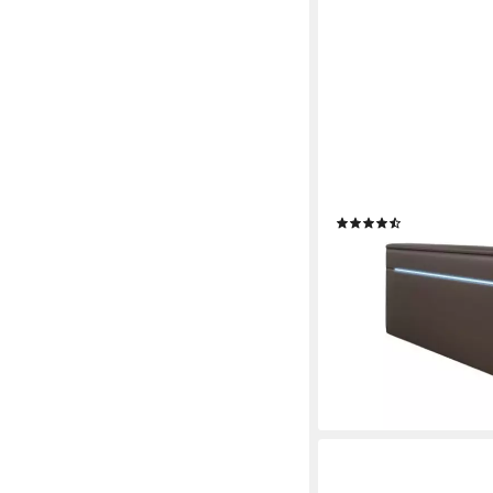
LUXUSBETTEN24
Boxspringbett Repos, 
(11)
ab 1.749,00 €
2.269,00
-23%
lieferbar in 5 Wochen