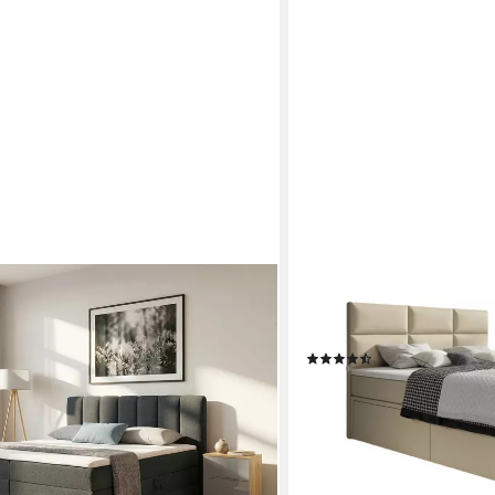
LUXUSBETTEN24
ttkasten, in 140er & 180er Breite, in
Boxspringbett Citaro, mit 
 Topper & Aufbauvideo, erhältlich in
Stauraum
(5)
n
ab 1.749,00 €
2.269,00 €
 €
-23%
lieferbar in 5 Wochen
en bei dir