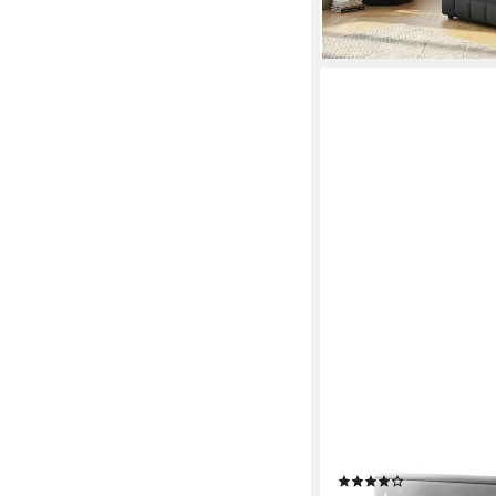
LUXUSBETTEN24
Boxspringbett Divaneo
Schubladen)
(13)