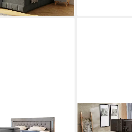
JOCKENHÖFER GRUPPE
, mit TV Lift und Stauraum (2
Boxspringbett Bel Air erh
mit versenkbarem TV-Lift
Bettkasten/Stauraum