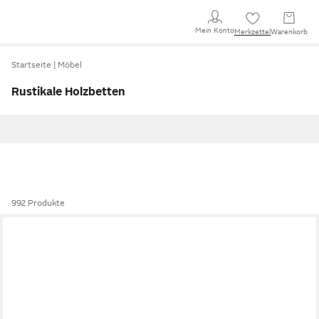
Mein Konto
Merkzettel
Warenkorb
Startseite
Möbel
Rustikale Holzbetten
992 Produkte