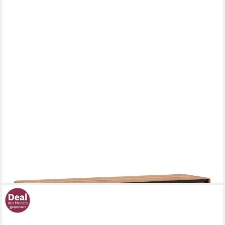
LOMADOX
Lowboard WOODBRIDGE-69, in Eiche massiv geölt, 146 cm
breit, Hirnholz, montiert
936,83 €
UVP
1.265,99 €
-26%
lieferbar in 8 Wochen