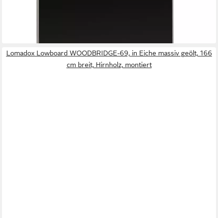
618,79 €
UVP
727,99 €
-15%
lieferbar in 6 Wochen
Lomadox Lowboard WOODBRIDGE-69, in Eiche massiv geölt, 166
cm breit, Hirnholz, montiert