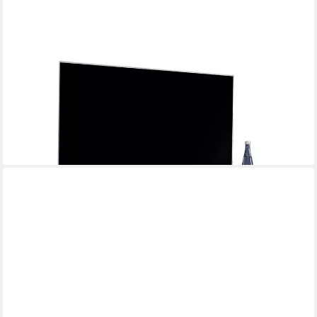
LOMADOX
Lowboard WELLAND-69, 123 cm breit, Eiche massiv geölt mit
LED-Beleuchtung
1.193,39 €
UVP
1.403,99 €
-15%
lieferbar in 8 Wochen