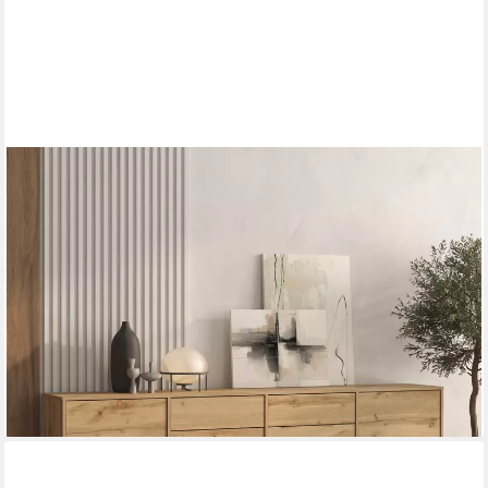
OTTO HOME
Sideboard Loft, Breite 208,5 cm, grifflose Kommode 4 Türen/2
Schubkästen., Schubladenschrank mit viel Stauraum,
Einlegeböden verstellbar
289,99 €
UVP
650,99 €
nur diesen Monat
-55%
lieferbar in 4 Wochen