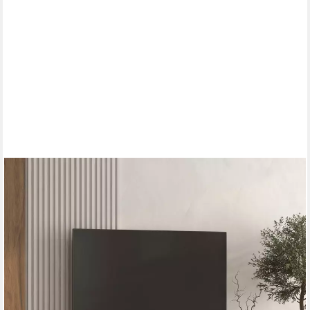
OTTO HOME
Lowboard Loft, Breite 208,5 cm, TV-Board mit 4 Klappen,
Metallkufen, TV-Kommode mit viel Stauraum, push-to-open-
Funktion
199,99 €
UVP
451,99 €
nur diesen Monat
-56%
lieferbar in 4 Wochen