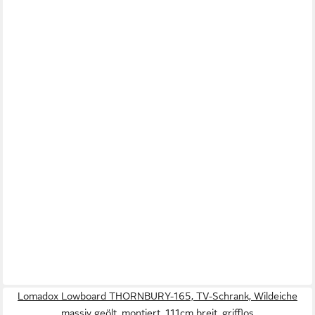
Lomadox Lowboard THORNBURY-165, TV-Schrank, Wildeiche
massiv geölt, montiert, 111cm breit, grifflos