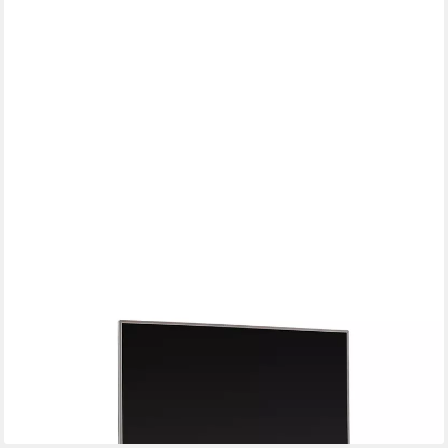
LOMADOX
Lowboard AVESTA-06, in Eiche, teilmassiv, grifflos mit
schwarzen Griffblenden
734,39 €
UVP
863,99 €
-15%
lieferbar in 6 Wochen