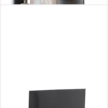
LOMADOX
Lowboard GIUSTINO-06, Eiche teilmassiv geölt,
Massivholzfronten, 163cm breit
423,11 €
UVP
515,99 €
-18%