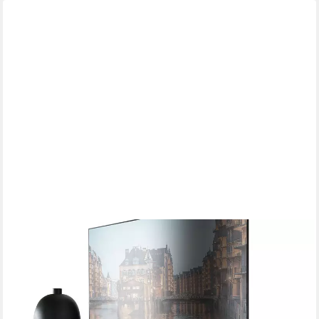
LOMADOX
Lowboard WINCHESTER-69, TV Board Fernsehschrank 120 cm
Eiche massiv geölt Hirnholz-Detail
784,74 €
UVP
1.074,99 €
-27%
lieferbar in 11 Wochen