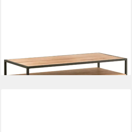
LOMADOX
Lowboard FORST-64, TV Eiche massiv geölt, mit umlaufendem
Metallrahmen, : 115/60/52 cm
1.253,45 €
UVP
1.606,99 €
-22%
lieferbar in 10 Wochen