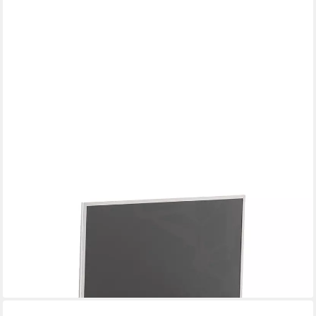
LOMADOX
Lowboard GIUSTINO-06, Eiche teilmassiv geölt,
Massivholzfronten, 123cm breit
298,47 €
UVP
363,99 €
-18%
lieferbar in 6 Wochen