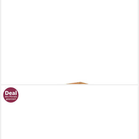
BYOAK
TV-Schrank GREG aus Massivholz, Naturgeölt
521,00 €
lieferbar in 6 Wochen