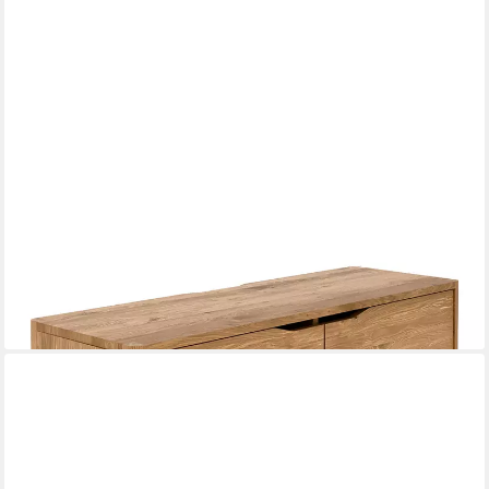
LOMADOX
Lowboard THORNBURY-165, TV-Schrank, Wildeiche massiv
geölt, montiert, 111cm breit, grifflos
969,01 €
UVP
1.509,99 €
-36%
lieferbar in 9 Wochen