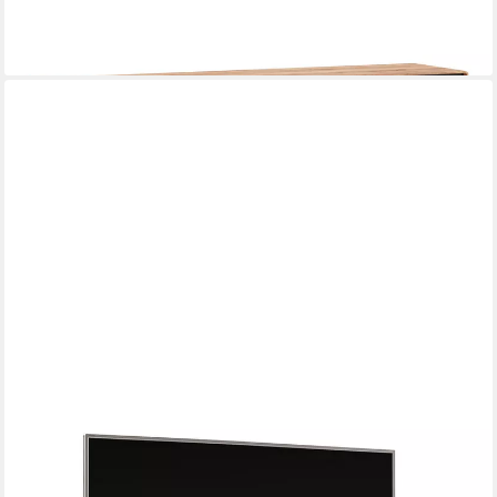
-26%
lieferbar in 8 Wochen
LOMADOX
Lowboard AVESTA-06, in Eiche, teilmassiv, grifflos mit
schwarzen Griffblenden