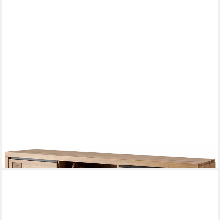
LOMADOX
Lowboard WINCHESTER-69, TV Board Fernsehschrank 170 cm
Eiche massiv geölt Hirnholz-Detail
1.055,57 €
UVP
1.445,99 €
-27%
lieferbar in 11 Wochen