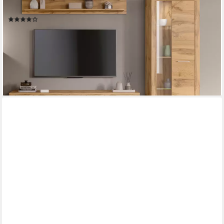
Möbel Kombi
(6)
349,99 €
UVP
812,00 €
-57%
lieferbar - in 6-8 Werktagen bei dir