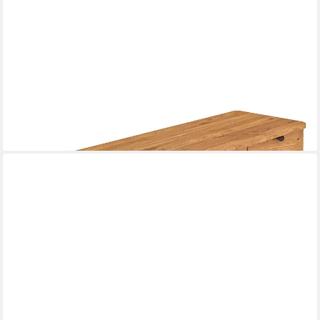
LOMADOX
Lowboard KABALA-165, 97 cm breit, in Eiche massiv geölt,
montiert
1.114,61 €
UVP
1.755,99 €
-37%
lieferbar in 9 Wochen