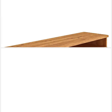
LOMADOX
Lowboard KABALA-165, in Eiche massiv geölt, montiert, offen
1.295,05 €
UVP
2.042,99 €
-37%
lieferbar in 9 Wochen