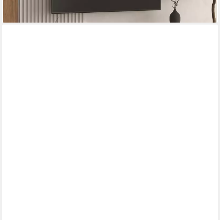
LOMADOX
Lowboard WOODBRIDGE-69, in Eiche massiv geölt, 166 cm
breit, Hirnholz, montiert
876,89 €
UVP
1.184,99 €