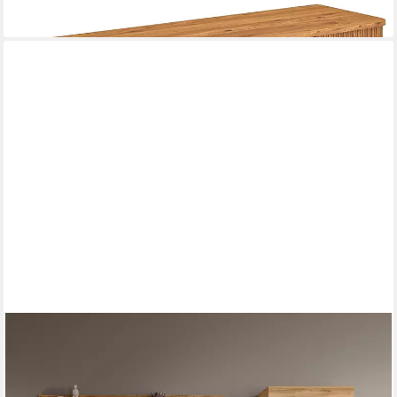
lieferbar in 9 Wochen
OTTO HOME
Wohnwand AOSTA, Breite 235cm, 3-teilige Wohn-Kombination,
(3-St., bestehend aus: Lowboard, Wandboard, Vitrine),
Wohnwand, Kombination, Anbauwand, Möbel Set, Schrankwand,