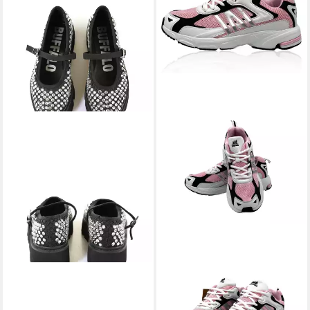
BUFFALO
Buffalo Glam -
NOWALAND
Sneaker
Vegan Lycra Trainingsschuh
Sportschuh Laufschuh