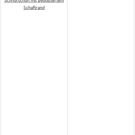
Schnürschuh mit gepolstertem
Schaftrand