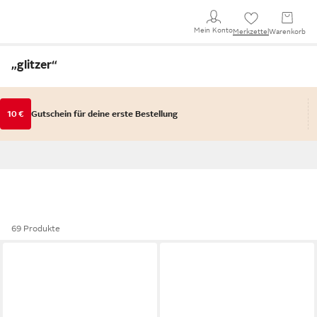
Mein Konto
Merkzettel
Warenkorb
„glitzer
“
10 €
Gutschein für deine erste Bestellung
69 Produkte